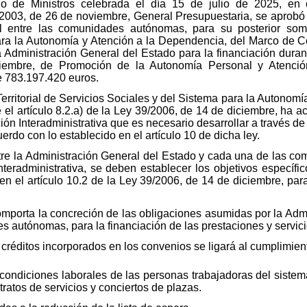
 de Ministros celebrada el día 15 de julio de 2025, en c
/2003, de 26 de noviembre, General Presupuestaria, se aprobó e
rial entre las comunidades autónomas, para su posterior some
ara la Autonomía y Atención a la Dependencia, del Marco de Coo
la Administración General del Estado para la financiación duran
iembre, de Promoción de la Autonomía Personal y Atenció
e 783.197.420 euros.
rritorial de Servicios Sociales y del Sistema para la Autonomí
 el artículo 8.2.a) de la Ley 39/2006, de 14 de diciembre, ha a
ión Interadministrativa que es necesario desarrollar a través d
do con lo establecido en el artículo 10 de dicha ley.
tre la Administración General del Estado y cada una de las c
teradministrativa, se deben establecer los objetivos específi
en el artículo 10.2 de la Ley 39/2006, de 14 de diciembre, para
comporta la concreción de las obligaciones asumidas por la Adm
s autónomas, para la financiación de las prestaciones y servi
 créditos incorporados en los convenios se ligará al cumplimient
ondiciones laborales de las personas trabajadoras del sistema
ratos de servicios y conciertos de plazas.