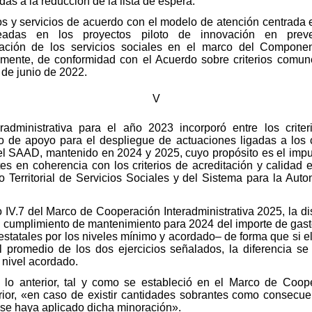
as a la reducción de la lista de espera.
os y servicios de acuerdo con el modelo de atención centrada 
eadas en los proyectos piloto de innovación en prevenc
ización de los servicios sociales en el marco del Compon
lmente, de conformidad con el Acuerdo sobre criterios comun
 de junio de 2022.
V
administrativa para el año 2023 incorporó entre los criter
e apoyo para el despliegue de actuaciones ligadas a los c
del SAAD, mantenido en 2024 y 2025, cuyo propósito es el impu
es en coherencia con los criterios de acreditación y calidad 
 Territorial de Servicios Sociales y del Sistema para la Aut
 IV.7 del Marco de Cooperación Interadministrativa 2025, la di
 cumplimiento de mantenimiento para 2024 del importe de gast
estatales por los niveles mínimo y acordado– de forma que si e
al promedio de los dos ejercicios señalados, la diferencia se
 nivel acordado.
lo anterior, tal y como se estableció en el Marco de Cooper
ior, «en caso de existir cantidades sobrantes como consecuenc
 se haya aplicado dicha minoración».