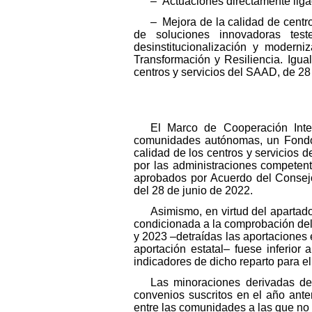
– Actuaciones directamente ligad
– Mejora de la calidad de centr
de soluciones innovadoras test
desinstitucionalización y modern
Transformación y Resiliencia. Igua
centros y servicios del SAAD, de 28
El Marco de Cooperación Inter
comunidades autónomas, un Fondo d
calidad de los centros y servicios 
por las administraciones competent
aprobados por Acuerdo del Consejo
del 28 de junio de 2022.
Asimismo, en virtud del apartado
condicionada a la comprobación del
y 2023 –detraídas las aportaciones 
aportación estatal– fuese inferior 
indicadores de dicho reparto para el
Las minoraciones derivadas de 
convenios suscritos en el año anter
entre las comunidades a las que no