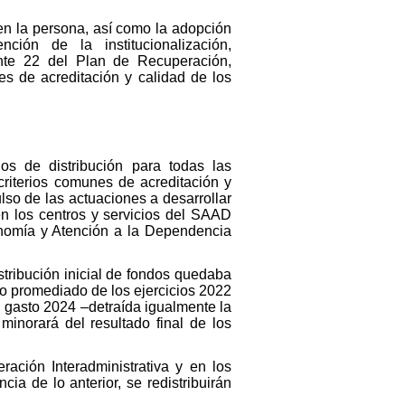
en la persona, así como la adopción
ión de la institucionalización,
ente 22 del Plan de Recuperación,
es de acreditación y calidad de los
ios de distribución para todas las
riterios comunes de acreditación y
lso de las actuaciones a desarrollar
en los centros y servicios del SAAD
onomía y Atención a la Dependencia
stribución inicial de fondos quedaba
o promediado de los ejercicios 2022
l gasto 2024 –detraída igualmente la
 minorará del resultado final de los
ación Interadministrativa y en los
ia de lo anterior, se redistribuirán