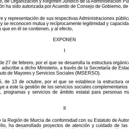
re, de Organización y Régimen Jurídico de la Administración 
ión ha sido autorizada por Acuerdo de Consejo de Gobierno, de
re y representación de sus respectivas Administraciones públic
 y se reconocen mutua y recíprocamente legitimidad y capacida
 que en él se contienen, y al efecto,
EXPONEN
I
e 27 de febrero, por el que se desarrolla la estructura orgáni
dscribe a dicho Ministerio, a través de la Secretaría de Esta
ituto de Mayores y Servicios Sociales (IMSERSO).
 de 13 de octubre, por el que se establece la estructura org
ye a este la gestión de los servicios sociales complementarios
s, programas y servicios de ámbito estatal para personas m
II
la Región de Murcia de conformidad con su Estatuto de Auto
e ello, ha desarrollado proyectos de atención y cuidado de l