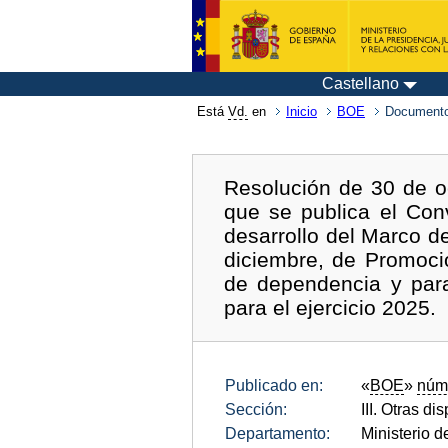
Castellano
Está
Vd.
en
Inicio
BOE
Documento
Resolución de 30 de oc
que se publica el Co
desarrollo del Marco d
diciembre, de Promoci
de dependencia y para
para el ejercicio 2025.
Publicado en:
«
BOE
»
núm
Sección:
III. Otras di
Departamento:
Ministerio 