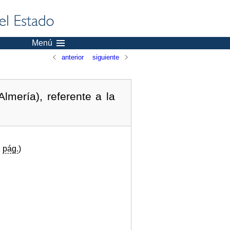
Menú
anterior
siguiente
mería), referente a la
1
pág.
)