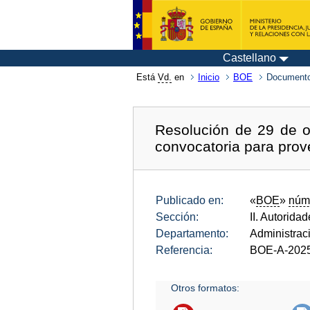
Castellano
Está
Vd.
en
Inicio
BOE
Documento
Resolución de 29 de o
convocatoria para prov
Publicado en:
«
BOE
»
núm
Sección:
II. Autorida
Departamento:
Administrac
Referencia:
BOE-A-202
Otros formatos: