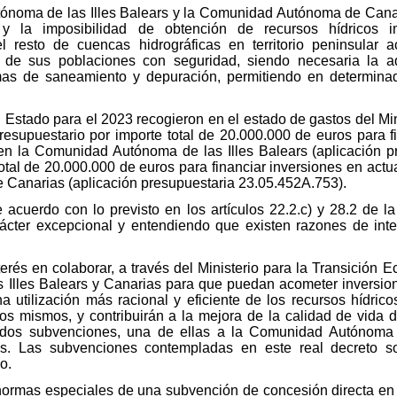
ónoma de las Illes Balears y la Comunidad Autónoma de Canari
y la imposibilidad de obtención de recursos hídricos i
 resto de cuencas hidrográficas en territorio peninsular a
 de sus poblaciones con seguridad, siendo necesaria la 
mas de saneamiento y depuración, permitiendo en determinad
Estado para el 2023 recogieron en el estado de gastos del Min
resupuestario por importe total de 20.000.000 de euros para f
ua en la Comunidad Autónoma de las Illes Balears (aplicación 
otal de 20.000.000 de euros para financiar inversiones en actuac
Canarias (aplicación presupuestaria 23.05.452A.753).
 acuerdo con lo previsto en los artículos 22.2.c) y 28.2 de 
cter excepcional y entendiendo que existen razones de inter
nterés en colaborar, a través del Ministerio para la Transición
lles Balears y Canarias para que puedan acometer inversione
na utilización más racional y eficiente de los recursos hídric
os mismos, y contribuirán a la mejora de la calidad de vida d
 dos subvenciones, una de ellas a la Comunidad Autónoma de
 Las subvenciones contempladas en este real decreto son
o.
 normas especiales de una subvención de concesión directa en 