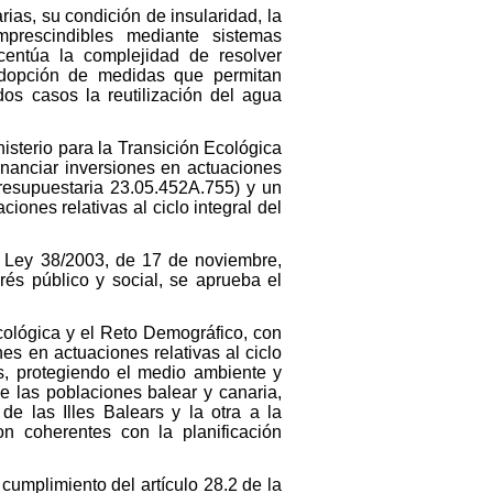
as, su condición de insularidad, la
mprescindibles mediante sistemas
centúa la complejidad de resolver
adopción de medidas que permitan
os casos la reutilización del agua
isterio para la Transición Ecológica
inanciar inversiones en actuaciones
presupuestaria 23.05.452A.755) y un
iones relativas al ciclo integral del
la Ley 38/2003, de 17 de noviembre,
és público y social, se aprueba el
 Ecológica y el Reto Demográfico, con
s en actuaciones relativas al ciclo
os, protegiendo el medio ambiente y
e las poblaciones balear y canaria,
 las Illes Balears y la otra a la
 coherentes con la planificación
cumplimiento del artículo 28.2 de la