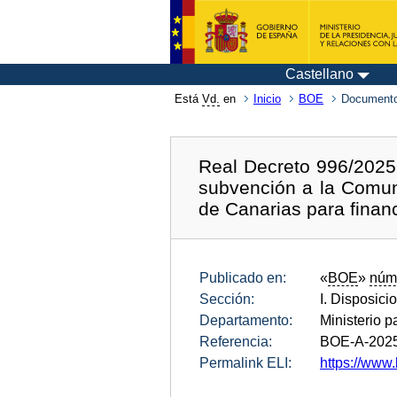
Castellano
Está
Vd.
en
Inicio
BOE
Documento
Real Decreto 996/2025,
subvención a la Comun
de Canarias para financ
Publicado en:
«
BOE
»
núm
Sección:
I. Disposici
Departamento:
Ministerio p
Referencia:
BOE-A-202
Permalink ELI:
https://www.