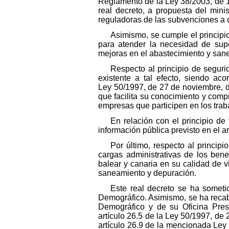
Reglamento de la Ley 38/2003, de 
real decreto, a propuesta del min
reguladoras de las subvenciones a qu
Asimismo, se cumple el principi
para atender la necesidad de supe
mejoras en el abastecimiento y san
Respecto al principio de seguri
existente a tal efecto, siendo ac
Ley 50/1997, de 27 de noviembre, d
que facilita su conocimiento y comp
empresas que participen en los tra
En relación con el principio de
información pública previsto en el a
Por último, respecto al princip
cargas administrativas de los ben
balear y canaria en su calidad de 
saneamiento y depuración.
Este real decreto se ha someti
Demográfico. Asimismo, se ha recaba
Demográfico y de su Oficina Presu
artículo 26.5 de la Ley 50/1997, de 
artículo 26.9 de la mencionada Ley 