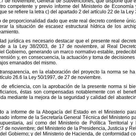
17 de noviembre, General de Subvenciones, que dispone que el
istro competente y previo informe del Ministerio de Economía
e se refiere la letra c) del apartado 2 del artículo 22 de la Le
o de proporcionalidad dado que este real decreto contiene úni
rar la situación de escasez estructural hídrica de los archi
eamiento.
dad jurídica es necesario destacar que el presente real decre
orde a la Ley 38/2003, de 17 de noviembre, al Real Decret
el Gobierno, generando un marco normativo estable, predecible,
rensión y, en consecuencia, la actuación y toma de decisiones
bajos emanados del mismo.
 transparencia, en la elaboración del proyecto la norma se ha
rtículo 26.6 la Ley 50/1997, de 27 de noviembre.
io de eficiencia, con la aprobación de la presente norma si b
eficiarios, éstas son compensadas notablemente con el benef
vida mediante la mejora de la seguridad y calidad del abasteci
do a informe de la Abogacía del Estado en el Ministerio para
do informe de la Secretaría General Técnica del Ministerio pa
puestaria, así como del Ministerio de Política Territorial 
27 de noviembre; del Ministerio de la Presidencia, Justicia y R
del Gobierno; y del Ministerio de Hacienda, de conformidad con