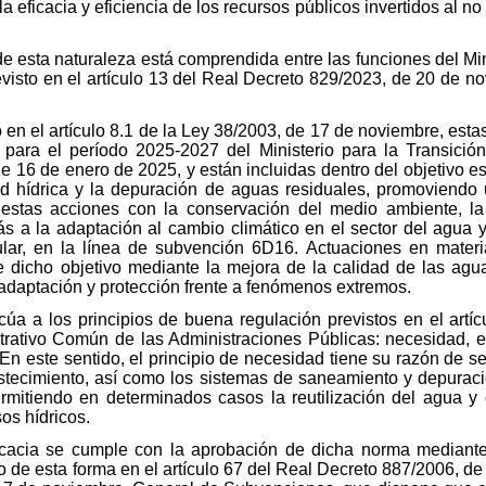
 eficacia y eficiencia de los recursos públicos invertidos al no
 esta naturaleza está comprendida entre las funciones del Min
visto en el artículo 13 del Real Decreto 829/2023, de 20 de no
 en el artículo 8.1 de la Ley 38/2003, de 17 de noviembre, est
para el período 2025-2027 del Ministerio para la Transició
e 16 de enero de 2025, y están incluidas dentro del objetivo es
d hídrica y la depuración de aguas residuales, promoviendo u
r estas acciones con la conservación del medio ambiente, l
s a la adaptación al cambio climático en el sector del agua y
ular, en la línea de subvención 6D16. Actuaciones en mater
e dicho objetivo mediante la mejora de la calidad de las agua
a adaptación y protección frente a fenómenos extremos.
cúa a los principios de buena regulación previstos en el artí
trativo Común de las Administraciones Públicas: necesidad, ef
. En este sentido, el principio de necesidad tiene su razón de s
bastecimiento, así como los sistemas de saneamiento y depur
ermitiendo en determinados casos la reutilización del agua 
os hídricos.
ficacia se cumple con la aprobación de dicha norma mediante 
 de esta forma en el artículo 67 del Real Decreto 887/2006, de 