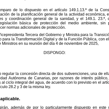
amparo de lo dispuesto en el artículo 149.1.13.ª de la Const
ión de la planificación general de la actividad económica, el 
s y coordinación general de la sanidad, y el 149.1. 23.ª, 
egislación básica de protección del medio ambiente, sin p
er normas adicionales de protección.
Vicepresidenta Tercera del Gobierno y Ministra para la Transic
o para la Transformación Digital y de la Función Pública, con e
e Ministros en su reunión del día 4 de noviembre de 2025,
DISPONGO:
eto regular la concesión directa de dos subvenciones, una de 
nidad Autónoma de Canarias, por razones de interés público, 
al ciclo integral del agua, de acuerdo con lo previsto en el art
ículo 28.2 y 3 de la misma ley.
aplicable.
irán, además de por lo particularmente dispuesto en este r