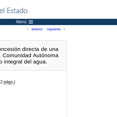
Menú
anterior
siguiente
oncesión directa de una
 la Comunidad Autónoma
o integral del agua.
12
págs.
)