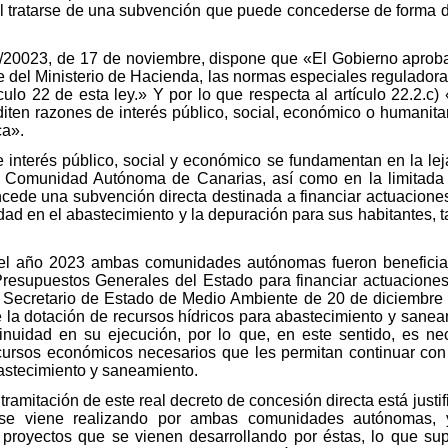
l tratarse de una subvención que puede concederse de forma dir
 38/20023, de 17 de noviembre, dispone que «El Gobierno aproba
me del Ministerio de Hacienda, las normas especiales regulador
ículo 22 de esta ley.» Y por lo que respecta al artículo 22.2.c
ten razones de interés público, social, económico o humanitar
ca».
e interés público, social y económico se fundamentan en la le
a Comunidad Autónoma de Canarias, así como en la limitada d
ncede una subvención directa destinada a financiar actuaciones
idad en el abastecimiento y la depuración para sus habitantes, ta
 el año 2023 ambas comunidades autónomas fueron beneficiar
resupuestos Generales del Estado para financiar actuaciones re
Secretario de Estado de Medio Ambiente de 20 de diciembre
e la dotación de recursos hídricos para abastecimiento y sane
tinuidad en su ejecución, por lo que, en este sentido, es n
rsos económicos necesarios que les permitan continuar con 
bastecimiento y saneamiento.
 tramitación de este real decreto de concesión directa está justi
 se viene realizando por ambas comunidades autónomas, 
s proyectos que se vienen desarrollando por éstas, lo que su