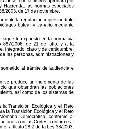
 Consejo de Ministros aprobará por
 y Hacienda, las normas especiales
y 38/2003, de 17 de noviembre.
camente la regulación imprescindible
piélagos balear y canario mediante
to sigue lo expuesto en la normativa
o 887/2006, de 21 de julio, y a la
 integrado, claro y de certidumbre,
 de las personas, administraciones y
 sometido al trámite de audiencia e
ien se produce un incremento de las
icio que obtendrán las poblaciones
miento, así como de los sistemas de
 la Transición Ecológica y el Reto
ra la Transición Ecológica y el Reto
y Memoria Democrática, conforme al
elaciones con las Cortes, conforme al
 el artículo 28.2 de la Ley 38/2003,