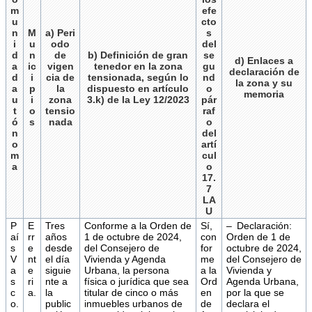
m
efe
u
cto
n
M
a) Peri
s
i
u
odo
del
d
n
de
b) Definición de gran
se
d) Enlaces a
a
ic
vigen
tenedor en la zona
gu
declaración de
d
i
cia de
tensionada, según lo
nd
la zona y su
a
p
la
dispuesto en artículo
o
memoria
u
i
zona
3.k) de la Ley 12/2023
pár
t
o
tensio
raf
ó
s
nada
o
n
del
o
artí
m
cul
a
o
17.
7
LA
U
P
E
Tres
Conforme a la Orden de
Sí,
– Declaración:
aí
rr
años
1 de octubre de 2024,
con
Orden de 1 de
s
e
desde
del Consejero de
for
octubre de 2024,
V
nt
el día
Vivienda y Agenda
me
del Consejero de
a
e
siguie
Urbana, la persona
a la
Vivienda y
s
ri
nte a
física o jurídica que sea
Ord
Agenda Urbana,
c
a.
la
titular de cinco o más
en
por la que se
o.
public
inmuebles urbanos de
de
declara el