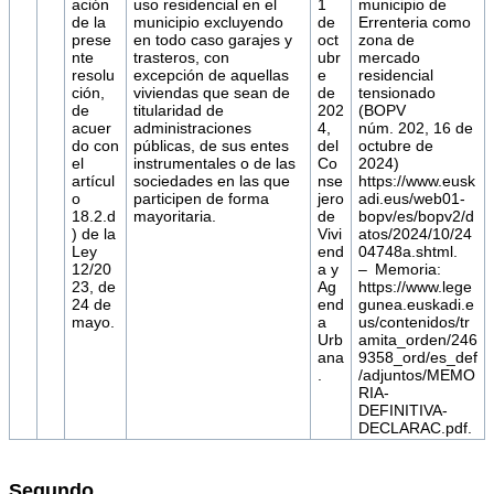
ación
uso residencial en el
1
municipio de
de la
municipio excluyendo
de
Errenteria como
prese
en todo caso garajes y
oct
zona de
nte
trasteros, con
ubr
mercado
resolu
excepción de aquellas
e
residencial
ción,
viviendas que sean de
de
tensionado
de
titularidad de
202
(BOPV
acuer
administraciones
4,
núm. 202, 16 de
do con
públicas, de sus entes
del
octubre de
el
instrumentales o de las
Co
2024)
artícul
sociedades en las que
nse
https://www.eusk
o
participen de forma
jero
adi.eus/web01-
18.2.d
mayoritaria.
de
bopv/es/bopv2/d
) de la
Vivi
atos/2024/10/24
Ley
end
04748a.shtml.
12/20
a y
– Memoria:
23, de
Ag
https://www.lege
24 de
end
gunea.euskadi.e
mayo.
a
us/contenidos/tr
Urb
amita_orden/246
ana
9358_ord/es_def
.
/adjuntos/MEMO
RIA-
DEFINITIVA-
DECLARAC.pdf.
Segundo.