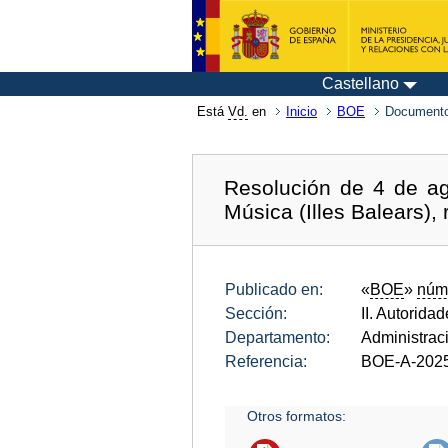
Castellano
Está
Vd.
en
Inicio
BOE
Documento
Resolución de 4 de ag
Música (Illes Balears),
Publicado en:
«
BOE
»
núm
Sección:
II. Autorida
Departamento:
Administrac
Referencia:
BOE-A-202
Otros formatos: