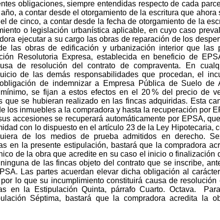
tes obligaciones, siempre entendidas respecto de cada parcela:
o, a contar desde el otorgamiento de la escritura que ahora se 
 el de cinco, a contar desde la fecha de otorgamiento de la esc
miento o legislación urbanística aplicable, en cuyo caso preva
dora ejecutar a su cargo las obras de reparación de los desper
 las obras de edificación y urbanización interior que las 
ición Resolutoria Expresa, establecida en beneficio de EPS
causa de resolución del contrato de compraventa. En cual
juicio de las demás responsabilidades que procedan, el inc
 obligación de indemnizar a Empresa Pública de Suelo de 
mínimo, se fijan a estos efectos en el 20 % del precio de 
s que se hubieran realizado en las fincas adquiridas. Esta ca
de los inmuebles a la compradora y hasta la recuperación por E
sus accesiones se recuperará automáticamente por EPSA, que 
dad con lo dispuesto en el artículo 23 de la Ley Hipotecaria, c
lquiera de los medios de prueba admitidos en derecho. Se
as en la presente estipulación, bastará que la compradora acr
cnico de la obra que acredite en su caso el inicio o finalizació
 ninguna de las fincas objeto del contrato que se inscribe, ante
EPSA. Las partes acuerdan elevar dicha obligación al carácte
por lo que su incumplimiento constituirá causa de resolución d
as en la Estipulación Quinta, párrafo Cuarto. Octava. Para
ipulación Séptima, bastará que la compradora acredita la o