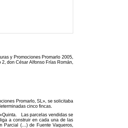
cturas y Promociones Promarlo 2005,
ro 2, don César Alfonso Frías Román,
ociones Promarlo, SL», se solicitaba
determinadas cinco fincas.
e: «Quinta. Las parcelas vendidas se
liga a construir en cada una de las
an Parcial (…) de Fuente Vaqueros,