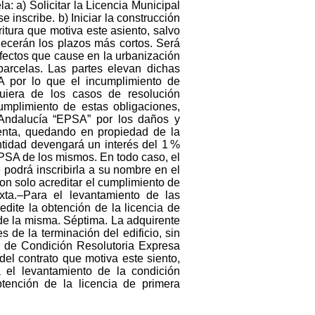
 a) Solicitar la Licencia Municipal
inscribe. b) Iniciar la construcción
ritura que motiva este asiento, salvo
lecerán los plazos más cortos. Será
fectos que cause en la urbanización
parcelas. Las partes elevan dichas
A por lo que el incumplimiento de
quiera de los casos de resolución
umplimiento de estas obligaciones,
Andalucía “EPSA” por los daños y
venta, quedando en propiedad de la
ntidad devengará un interés del 1 %
PSA de los mismos. En todo caso, el
podrá inscribirla a su nombre en el
on solo acreditar el cumplimiento de
xta.–Para el levantamiento de las
edite la obtención de la licencia de
n de la misma. Séptima. La adquirente
s de la terminación del edificio, sin
r de Condición Resolutoria Expresa
el contrato que motiva este siento,
 el levantamiento de la condición
btención de la licencia de primera