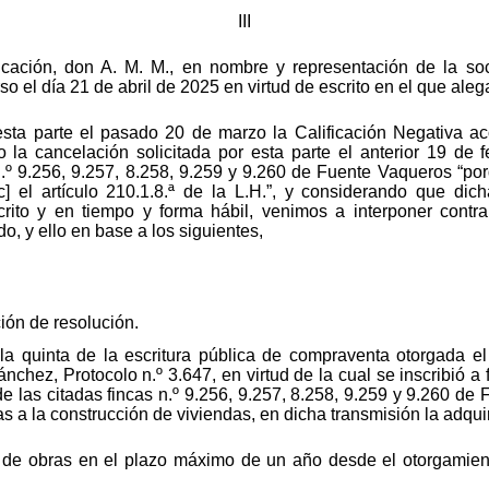
III
ificación, don A. M. M., en nombre y representación de la s
o el día 21 de abril de 2025 en virtud de escrito en el que ale
sta parte el pasado 20 de marzo la Calificación Negativa aco
a cancelación solicitada por esta parte el anterior 19 de f
n.º 9.256, 9.257, 8.258, 9.259 y 9.260 de Fuente Vaqueros “po
] el artículo 210.1.8.ª de la L.H.”, y considerando que dic
rito y en tiempo y forma hábil, venimos a interponer contra
o, y ello en base a los siguientes,
ión de resolución.
la quinta de la escritura pública de compraventa otorgada e
nchez, Protocolo n.º 3.647, en virtud de la cual se inscribió a
de las citadas fincas n.º 9.256, 9.257, 8.258, 9.259 y 9.260 d
s a la construcción de viviendas, en dicha transmisión la adqui
l de obras en el plazo máximo de un año desde el otorgamiento