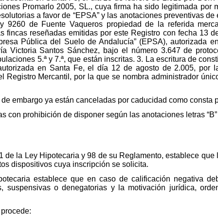
iones Promarlo 2005, SL., cuya firma ha sido legitimada por mí
esolutorias a favor de “EPSA” y las anotaciones preventivas de
 9260 de Fuente Vaqueros propiedad de la referida mercan
s fincas reseñadas emitidas por este Registro con fecha 13 de
presa Pública del Suelo de Andalucía” (EPSA), autorizada e
ía Victoria Santos Sánchez, bajo el número 3.647 de protoco
ulaciones 5.ª y 7.ª, que están inscritas. 3. La escritura de cons
torizada en Santa Fe, el día 12 de agosto de 2.005, por l
el Registro Mercantil, por la que se nombra administrador únic
 de embargo ya están canceladas por caducidad como consta po
s con prohibición de disponer según las anotaciones letras “B” 
1 de la Ley Hipotecaria y 98 de su Reglamento, establece que l
os dispositivos cuya inscripción se solicita.
ipotecaria establece que en caso de calificación negativa de
s, suspensivas o denegatorias y la motivación jurídica, or
 procede: