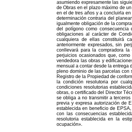
asumiendo expresamente las siguien
de Obras en el plazo máximo de un añ
en el de tres años y a concluirla en
determinación contraria del planea
igualmente obligación de la compra
del polígono como consecuencia de
obligaciones al carácter de Cond
cualquiera de ellas constituirá 
anteriormente expresados, sin per
conllevará para la compradora la
perjuicios ocasionados que, como 
vendedora las obras y edificacione
mensual a contar desde la entrega 
pleno dominio de las parcelas con 
Registro de la Propiedad de conformi
la condición resolutoria por cua
condiciones resolutorias establecid
obras, o certificado del Director Té
se obliga a no transmitir a terceros
previa y expresa autorización de 
establecida en beneficio de EPSA, 
con las consecuencias establecid
resolutoria establecida en la est
ocupación».