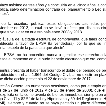
 plazo máximo de tres años y a concluirla en el cinco años, a c
blica, salvo determinación contraria del planeamiento o Legisl
rtos”.
de la escritura pública, estas obligaciones asumidas po
embre de 2012, lo cual no se llevó a efecto por distintas circ
 que tuvo lugar en nuestro país entre 2008 y 2013.
láusula de la citada escritura de compraventa, que tales cond
tablecida a favor de EPSA (la vendedora), por lo que su i
ta respeto de la parcela a que afecte”.
il, EPSA, no ha procedido nunca a ejercitar ese derecho a la
esde el momento en que pudo haberlo efectuado que era, como 
entra prescrita al haber transcurrido el doble del periodo de pr
blecido en el art. 1.964 del Código Civil, al no existir un pla
que dicha acción prescribió el 22 de noviembre de 2017.
irección General en numerosas ocasiones, como por ejemplo e
s de 27 de junio de 2012 y de 23 de enero de 2008), que el 
a explícita en la compraventa de bienes inmuebles, siempre en 
o Civil, 11 y 82.5.' de la Ley Hipotecaria y 59 del Reglamento 
il), siempre y cuando no se haya pactado un plazo diferente