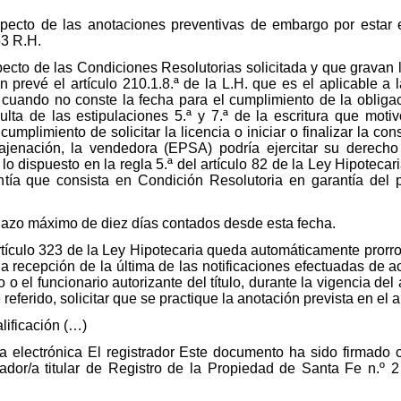
pecto de las anotaciones preventivas de embargo por estar 
53 R.H.
cto de las Condiciones Resolutorias solicitada y que gravan l
n prevé el artículo 210.1.8.ª de la L.H. que es el aplicable a
 cuando no conste la fecha para el cumplimiento de la obliga
ta de las estipulaciones 5.ª y 7.ª de la escritura que motiv
cumplimiento de solicitar la licencia o iniciar o finalizar la co
jenación, la vendedora (EPSA) podría ejercitar su derecho 
lo dispuesto en la regla 5.ª del artículo 82 de la Ley Hipotecar
ntía que consista en Condición Resolutoria en garantía del p
plazo máximo de diez días contados desde esta fecha.
tículo 323 de la Ley Hipotecaria queda automáticamente prorro
a recepción de la última de las notificaciones efectuadas de ac
 o el funcionario autorizante del título, durante la vigencia del
eferido, solicitar que se practique la anotación prevista en el ar
lificación (…)
a electrónica El registrador Este documento ha sido firmado c
ador/a titular de Registro de la Propiedad de Santa Fe n.º 2