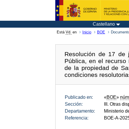
Castellano
Está
Vd.
en
Inicio
BOE
Documento
Resolución de 17 de j
Pública, en el recurso 
de la propiedad de Sa
condiciones resolutoria
Publicado en:
«
BOE
»
núm
Sección:
III. Otras di
Departamento:
Ministerio d
Referencia:
BOE-A-202