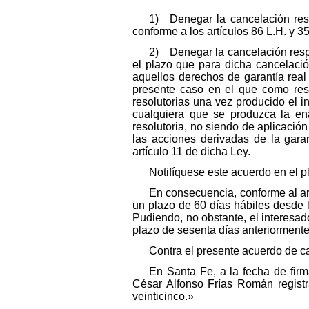
1) Denegar la cancelación res
conforme a los artículos 86 L.H. y 3
2) Denegar la cancelación respe
el plazo que para dicha cancelació
aquellos derechos de garantía real
presente caso en el que como resul
resolutorias una vez producido el in
cualquiera que se produzca la ena
resolutoria, no siendo de aplicación 
las acciones derivadas de la gara
artículo 11 de dicha Ley.
Notifíquese este acuerdo en el 
En consecuencia, conforme al ar
un plazo de 60 días hábiles desde l
Pudiendo, no obstante, el interesado
plazo de sesenta días anteriormente r
Contra el presente acuerdo de ca
En Santa Fe, a la fecha de firm
César Alfonso Frías Román registr
veinticinco.»