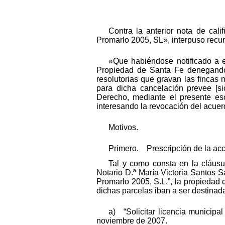
Contra la anterior nota de cal
Promarlo 2005, SL», interpuso recurs
«Que habiéndose notificado a e
Propiedad de Santa Fe denegando l
resolutorias que gravan las fincas 
para dicha cancelación prevee [sic
Derecho, mediante el presente esc
interesando la revocación del acuerd
Motivos.
Primero. Prescripción de la acc
Tal y como consta en la cláusu
Notario D.ª María Victoria Santos Sá
Promarlo 2005, S.L.”, la propiedad 
dichas parcelas iban a ser destinada
a) “Solicitar licencia municipa
noviembre de 2007.