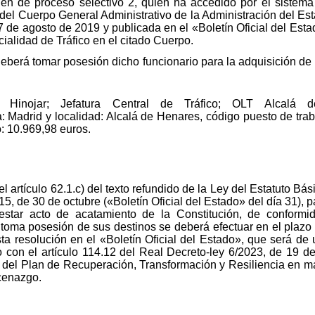
en de proceso selectivo 2, quien ha accedido por el sistema 
 del Cuerpo General Administrativo de la Administración del E
de agosto de 2019 y publicada en el «Boletín Oficial del Esta
ialidad de Tráfico en el citado Cuerpo.
 deberá tomar posesión dicho funcionario para la adquisición de
Hinojar; Jefatura Central de Tráfico; OLT Alcalá d
 Madrid y localidad: Alcalá de Henares, código puesto de tr
: 10.969,98 euros.
l artículo 62.1.c) del texto refundido de la Ley del Estatuto B
15, de 30 de octubre («Boletín Oficial del Estado» del día 31), p
restar acto de acatamiento de la Constitución, de conformi
 toma posesión de sus destinos se deberá efectuar en el plazo d
esta resolución en el «Boletín Oficial del Estado», que será
o con el artículo 114.12 del Real Decreto-ley 6/2023, de 19 d
del Plan de Recuperación, Transformación y Resiliencia en mate
ecenazgo.