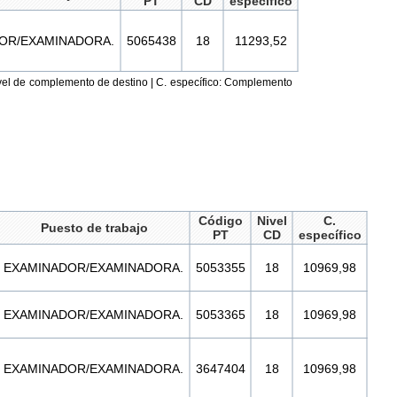
PT
CD
específico
OR/EXAMINADORA.
5065438
18
11293,52
Nivel de complemento de destino | C. específico: Complemento
Código
Nivel
C.
Puesto de trabajo
PT
CD
específico
EXAMINADOR/EXAMINADORA.
5053355
18
10969,98
EXAMINADOR/EXAMINADORA.
5053365
18
10969,98
EXAMINADOR/EXAMINADORA.
3647404
18
10969,98