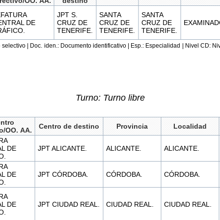
rectivo/OO. AA.
destino
EFATURA
JPT S.
SANTA
SANTA
ENTRAL DE
CRUZ DE
CRUZ DE
CRUZ DE
EXAMINAD
RÁFICO.
TENERIFE.
TENERIFE.
TENERIFE.
electivo | Doc. iden.: Documento identificativo | Esp.: Especialidad | Nivel CD: 
Turno: Turno libre
ntro
Centro de destino
Provincia
Localidad
vo/OO. AA.
RA
L DE
JPT ALICANTE.
ALICANTE.
ALICANTE.
O.
RA
L DE
JPT CÓRDOBA.
CÓRDOBA.
CÓRDOBA.
O.
RA
L DE
JPT CIUDAD REAL.
CIUDAD REAL.
CIUDAD REAL.
O.