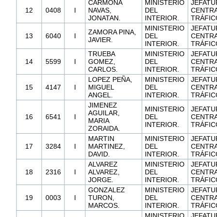
CARMONA
MINISTERIO
JEFATU
12
0408
I
NAVAS,
DEL
CENTRA
JONATAN.
INTERIOR.
TRÁFIC
MINISTERIO
JEFATU
ZAMORA PINA,
13
6040
I
DEL
CENTRA
JAVIER.
INTERIOR.
TRÁFIC
TRUEBA
MINISTERIO
JEFATU
14
5599
I
GOMEZ,
DEL
CENTRA
CARLOS.
INTERIOR.
TRÁFIC
LOPEZ PEÑA,
MINISTERIO
JEFATU
15
4147
I
MIGUEL
DEL
CENTRA
ANGEL.
INTERIOR.
TRÁFIC
JIMENEZ
MINISTERIO
JEFATU
AGUILAR,
16
6541
I
DEL
CENTRA
MARIA
INTERIOR.
TRÁFIC
ZORAIDA.
MARTIN
MINISTERIO
JEFATU
17
3284
I
MARTINEZ,
DEL
CENTRA
DAVID.
INTERIOR.
TRÁFIC
ALVAREZ
MINISTERIO
JEFATU
18
2316
I
ALVAREZ,
DEL
CENTRA
JORGE.
INTERIOR.
TRÁFIC
GONZALEZ
MINISTERIO
JEFATU
19
0003
I
TURON,
DEL
CENTRA
MARCOS.
INTERIOR.
TRÁFIC
MINISTERIO
JEFATU