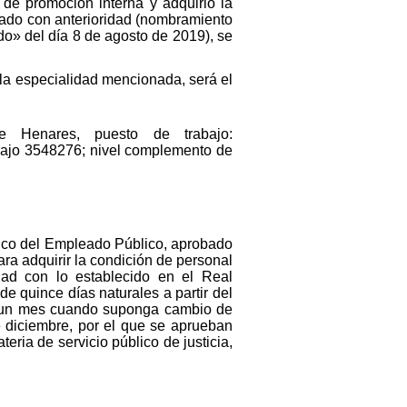
de promoción interna y adquirió la
stado con anterioridad (nombramiento
do» del día 8 de agosto de 2019), se
 la especialidad mencionada, será el
e Henares, puesto de trabajo:
abajo 3548276; nivel complemento de
ásico del Empleado Público, aprobado
ara adquirir la condición de personal
dad con lo establecido en el Real
e quince días naturales a partir del
 de un mes cuando suponga cambio de
e diciembre, por el que se aprueban
ria de servicio público de justicia,