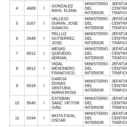
MINISTERIO
JEFATU
GONZALEZ
4
4689
I
DEL
CENTRA
RAYA, ELENA.
INTERIOR.
TRÁFIC
VALLEJO
MINISTERIO
JEFATU
5
0167
I
DURAN, JOSE
DEL
CENTRA
IGNACIO.
INTERIOR.
TRÁFIC
PELLUZ
MINISTERIO
JEFATU
6
2648
I
GUTIERREZ,
DEL
CENTRA
JOSE.
INTERIOR.
TRÁFIC
MESAS
MINISTERIO
JEFATU
7
8012
I
QUEVEDO,
DEL
CENTRA
ADRIAN.
INTERIOR.
TRÁFIC
VIDAL
MINISTERIO
JEFATU
8
0012
I
MESONERO,
DEL
CENTRA
FRANCISCO.
INTERIOR.
TRÁFIC
GARCIA
MINISTERIO
JEFATU
DONAS
9
5018
I
DEL
CENTRA
VENTURA,
INTERIOR.
TRÁFIC
MARIA ROSA.
ESTEBAN
MINISTERIO
JEFATU
10
9540
I
SANZ, VÍCTOR
DEL
CENTRA
IVÁN.
INTERIOR.
TRÁFIC
MINISTERIO
JEFATU
MOTA FIGAL,
11
0194
I
DEL
CENTRA
OSCAR.
INTERIOR.
TRÁFIC