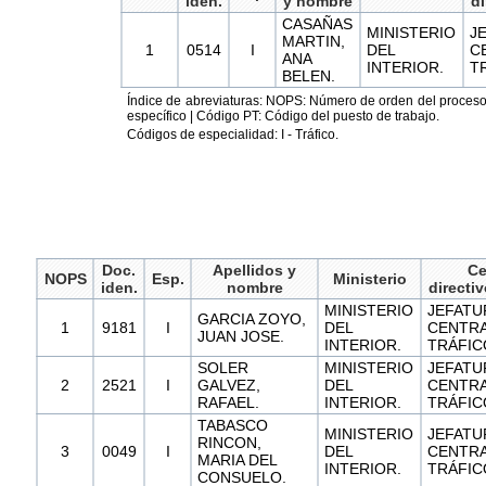
iden.
y nombre
di
CASAÑAS
MINISTERIO
J
MARTIN,
1
0514
I
DEL
C
ANA
INTERIOR.
T
BELEN.
Índice de abreviaturas: NOPS: Número de orden del proceso s
específico | Código PT: Código del puesto de trabajo.
Códigos de especialidad: I - Tráfico.
Doc.
Apellidos y
Ce
NOPS
Esp.
Ministerio
iden.
nombre
directi
MINISTERIO
JEFATU
GARCIA ZOYO,
1
9181
I
DEL
CENTRA
JUAN JOSE.
INTERIOR.
TRÁFIC
SOLER
MINISTERIO
JEFATU
2
2521
I
GALVEZ,
DEL
CENTRA
RAFAEL.
INTERIOR.
TRÁFIC
TABASCO
MINISTERIO
JEFATU
RINCON,
3
0049
I
DEL
CENTRA
MARIA DEL
INTERIOR.
TRÁFIC
CONSUELO.