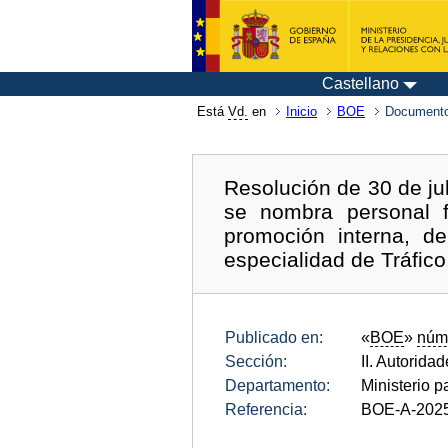
Castellano
Está
Vd.
en
Inicio
BOE
Documento
Resolución de 30 de ju
se nombra personal f
promoción interna, de
especialidad de Tráfico
Publicado en:
«
BOE
»
núm
Sección:
II. Autorida
Departamento:
Ministerio p
Referencia:
BOE-A-202