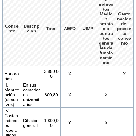
indirec
tos
Medio
Gasto
s
nacido
propio
del
Conce
Descrip
Total
AEPD
UIMP
s o
presen
pto
ción
contra
te
tos
conve
genera
nio
les de
funcio
namie
nto
I.
3.850,0
Honora
X
X
0
rios.
II.
En sus
Manute
comedor
nción
es
800,80
X
X
(almue
universit
rzos).
arios.
IV.
Costes
indirect
Difusión
1.800,0
X
X
os
general.
0
reperc
utidos.