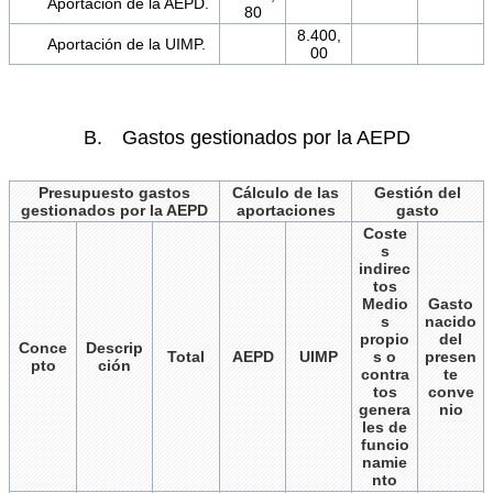
Aportación de la AEPD.
80
8.400,
Aportación de la UIMP.
00
B. Gastos gestionados por la AEPD
Presupuesto gastos
Cálculo de las
Gestión del
gestionados por la AEPD
aportaciones
gasto
Coste
s
indirec
tos
Medio
Gasto
s
nacido
propio
del
Conce
Descrip
Total
AEPD
UIMP
s o
presen
pto
ción
contra
te
tos
conve
genera
nio
les de
funcio
namie
nto