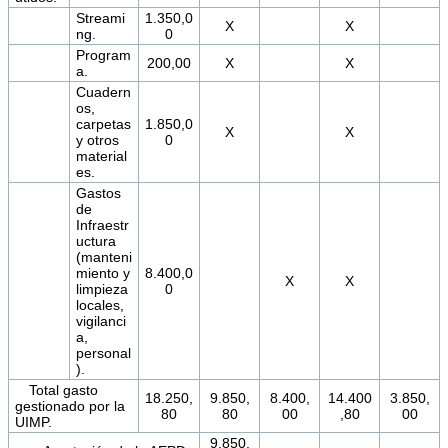
Streami
1.350,0
X
X
ng.
0
Program
200,00
X
X
a.
Cuadern
os,
carpetas
1.850,0
X
X
y otros
0
material
es.
Gastos
de
Infraestr
uctura
(manteni
miento y
8.400,0
X
X
limpieza
0
locales,
vigilanci
a,
personal
).
Total gasto
18.250,
9.850,
8.400,
14.400
3.850,
gestionado por la
80
80
00
,80
00
UIMP.
9.850,