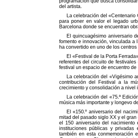
programación que busca consolidar y
del artista.
La celebración del «Centenario 
para poner en valor el legado urba
Barcelona donde se encuentran obra
El quincuagésimo aniversario de
fomento e innovación, vinculada a l
ha convertido en uno de los centros
El «Festival de la Porta Ferrada
referentes del circuito de festival
festival un espacio de encuentro de 
La celebración del «Vigésimo an
contribución del Festival a la m
crecimiento y consolidación a nivel 
La celebración del «75.ª Edició
música más importante y longevo de
El «150.º aniversario del nacim
mitad del pasado siglo XX y el gran
el 150 aniversario del nacimiento 
instituciones públicas y privadas
también en esta conmemoración el