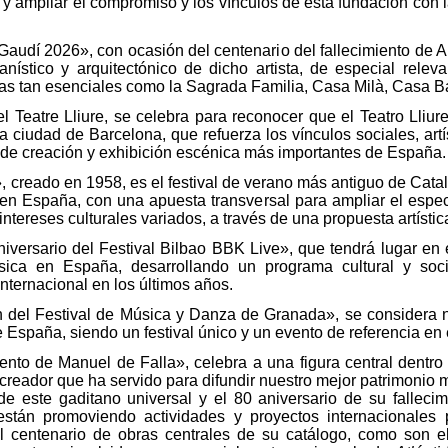
 ampliar el compromiso y los vínculos de esta fundación con l
Gaudí 2026», con ocasión del centenario del fallecimiento de 
nístico y arquitectónico de dicho artista, de especial rele
s tan esenciales como la Sagrada Familia, Casa Milà, Casa Bat
l Teatre Lliure, se celebra para reconocer que el Teatro Lliu
a ciudad de Barcelona, que refuerza los vínculos sociales, artí
 de creación y exhibición escénica más importantes de España.
», creado en 1958, es el festival de verano más antiguo de Cata
es en España, con una apuesta transversal para ampliar el espec
intereses culturales variados, a través de una propuesta artístic
iversario del Festival Bilbao BBK Live», que tendrá lugar en 
úsica en España, desarrollando un programa cultural y soci
internacional en los últimos años.
n del Festival de Música y Danza de Granada», se considera ne
 España, siendo un festival único y un evento de referencia en
iento de Manuel de Falla», celebra a una figura central dentro
 creador que ha servido para difundir nuestro mejor patrimonio
de este gaditano universal y el 80 aniversario de su fallec
 están promoviendo actividades y proyectos internacionales
 centenario de obras centrales de su catálogo, como son e