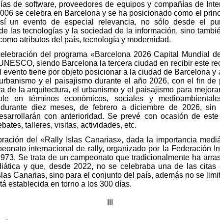
ñías de software, proveedores de equipos y compañías de Inte
2006 se celebra en Barcelona y se ha posicionado como el prin
así un evento de especial relevancia, no sólo desde el pu
e las tecnologías y la sociedad de la información, sino también
como atributos del país, tecnología y modernidad.
lebración del programa «Barcelona 2026 Capital Mundial de l
a UNESCO, siendo Barcelona la tercera ciudad en recibir este r
 evento tiene por objeto posicionar a la ciudad de Barcelona y
l urbanismo y el paisajismo durante el año 2026, con el fin de 
a de la arquitectura, el urbanismo y el paisajismo para mejora
ible en términos económicos, sociales y medioambiental
 durante diez meses, de febrero a diciembre de 2026, sin 
esarrollarán con anterioridad. Se prevé con ocasión de este
tes, talleres, visitas, actividades, etc.
bración del «Rally Islas Canarias», dada la importancia mediá
nato internacional de rally, organizado por la Federación In
73. Se trata de un campeonato que tradicionalmente ha arras
iática y que, desde 2022, no se celebraba una de las citas 
las Canarias, sino para el conjunto del país, además no se limit
á establecida en torno a los 300 días.
III