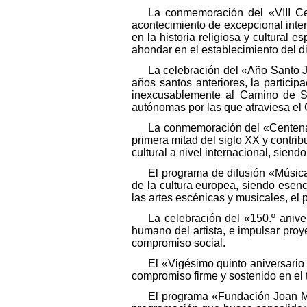
La conmemoración del «VIII Ce
acontecimiento de excepcional inte
en la historia religiosa y cultural
ahondar en el establecimiento del diá
La celebración del «Año Santo 
años santos anteriores, la partici
inexcusablemente al Camino de San
autónomas por las que atraviesa el 
La conmemoración del «Centenari
primera mitad del siglo XX y contrib
cultural a nivel internacional, sien
El programa de difusión «Música
de la cultura europea, siendo esenc
las artes escénicas y musicales, el 
La celebración del «150.º anive
humano del artista, e impulsar pro
compromiso social.
El «Vigésimo quinto aniversario d
compromiso firme y sostenido en el 
El programa «Fundación Joan Mi