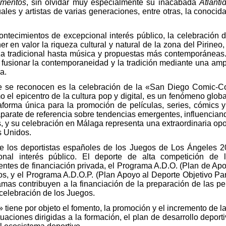
umentos
, sin olvidar muy especialmente su inacabada
Atlánti
uales y artistas de varias generaciones, entre otras, la conoci
ontecimientos de excepcional interés público, la celebración 
er en valor la riqueza cultural y natural de la zona del Pirine
 tradicional hasta música y propuestas más contemporáneas. E
 fusionar la contemporaneidad y la tradición mediante una amp
a.
ue se reconocen es la celebración de la «San Diego Comic
l epicentro de la cultura pop y digital, es un fenómeno globa
aforma única para la promoción de películas, series, cómics 
parate de referencia sobre tendencias emergentes, influenciand
, y su celebración en Málaga representa una extraordinaria op
s Unidos.
e los deportistas españoles de los Juegos de Los Ángeles 2
al interés público. El deporte de alta competición de la
ntes de financiación privada, el Programa A.D.O. (Plan de Apo
os, y el Programa A.D.O.P. (Plan Apoyo al Deporte Objetivo Par
as contribuyen a la financiación de la preparación de las pers
a celebración de los Juegos.
tiene por objeto el fomento, la promoción y el incremento de la
uaciones dirigidas a la formación, el plan de desarrollo deportiv