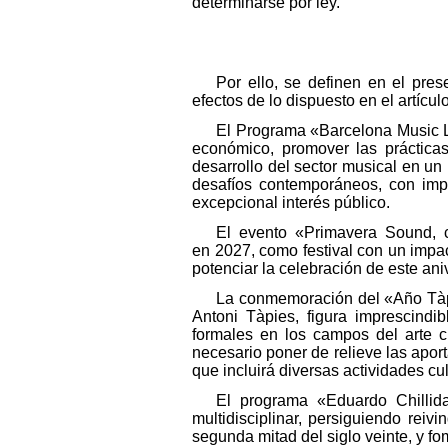
determinarse por ley.
Por ello, se definen en el pres
efectos de lo dispuesto en el artícu
El Programa «Barcelona Music La
económico, promover las prácticas
desarrollo del sector musical en un 
desafíos contemporáneos, con impa
excepcional interés público.
El evento «Primavera Sound, c
en 2027, como festival con un impa
potenciar la celebración de este ani
La conmemoración del «Año Tàpie
Antoni Tàpies, figura imprescindi
formales en los campos del arte c
necesario poner de relieve las apor
que incluirá diversas actividades cul
El programa «Eduardo Chillid
multidisciplinar, persiguiendo rei
segunda mitad del siglo veinte, y fo