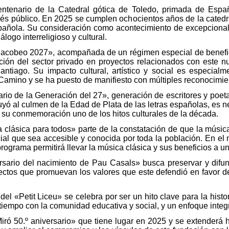
ntenario de la Catedral gótica de Toledo, primada de Esp
rés público. En 2025 se cumplen ochocientos años de la catedra
 española. Su consideración como acontecimiento de excepcional
logo interreligioso y cultural.
Jacobeo 2027», acompañada de un régimen especial de benefici
pación del sector privado en proyectos relacionados con este
tiago. Su impacto cultural, artístico y social es especial
Camino y se ha puesto de manifiesto con múltiples reconocimie
o de la Generación del 27», generación de escritores y poeta
uyó al culmen de la Edad de Plata de las letras españolas, es n
do su conmemoración uno de los hitos culturales de la década.
 clásica para todos» parte de la constatación de que la música
ial que sea accesible y conocida por toda la población. En el
programa permitirá llevar la música clásica y sus beneficios a un
rsario del nacimiento de Pau Casals» busca preservar y difundi
yectos que promuevan los valores que este defendió en favor d
el «Petit Liceu» se celebra por ser un hito clave para la histori
tiempo con la comunidad educativa y social, y un enfoque integ
ró 50.º aniversario» que tiene lugar en 2025 y se extenderá 