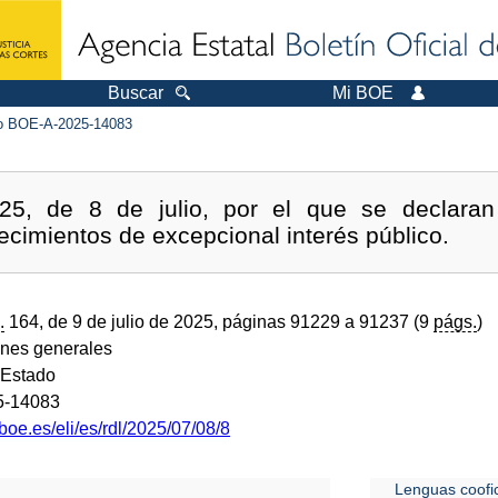
Buscar
Mi BOE
 BOE-A-2025-14083
25, de 8 de julio, por el que se declaran 
imientos de excepcional interés público.
.
164, de 9 de julio de 2025, páginas 91229 a 91237 (9
págs.
)
ones generales
 Estado
5-14083
boe.es/eli/es/rdl/2025/07/08/8
Lenguas coofic