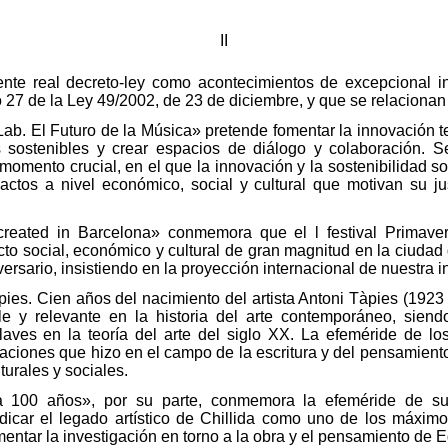
II
ente real decreto-ley como acontecimientos de excepcional in
lo 27 de la Ley 49/2002, de 23 de diciembre, y que se relacionan
b. El Futuro de la Música» pretende fomentar la innovación te
 sostenibles y crear espacios de diálogo y colaboración. S
momento crucial, en el que la innovación y la sostenibilidad so
ctos a nivel económico, social y cultural que motivan su ju
reated in Barcelona» conmemora que el l festival Primave
cto social, económico y cultural de gran magnitud en la ciudad
versario, insistiendo en la proyección internacional de nuestra i
s. Cien años del nacimiento del artista Antoni Tàpies (1923 –
ble y relevante en la historia del arte contemporáneo, sien
laves en la teoría del arte del siglo XX. La efeméride de l
taciones que hizo en el campo de la escritura y del pensamient
turales y sociales.
a 100 años», por su parte, conmemora la efeméride de su
vindicar el legado artístico de Chillida como uno de los máxim
mentar la investigación en torno a la obra y el pensamiento de E