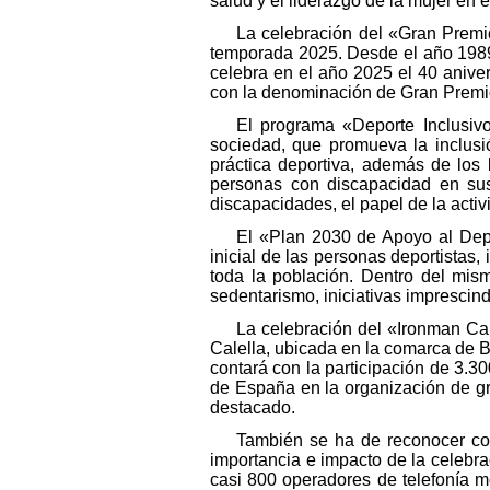
salud y el liderazgo de la mujer en 
La celebración del «Gran Prem
temporada 2025. Desde el año 1989 
celebra en el año 2025 el 40 anive
con la denominación de Gran Premi
El programa «Deporte Inclusivo
sociedad, que promueva la inclusi
práctica deportiva, además de los
personas con discapacidad en sus
discapacidades, el papel de la activ
El «Plan 2030 de Apoyo al Depo
inicial de las personas deportistas,
toda la población. Dentro del mism
sedentarismo, iniciativas imprescind
La celebración del «Ironman Cal
Calella, ubicada en la comarca de B
contará con la participación de 3.3
de España en la organización de g
destacado.
También se ha de reconocer com
importancia e impacto de la celebr
casi 800 operadores de telefonía 