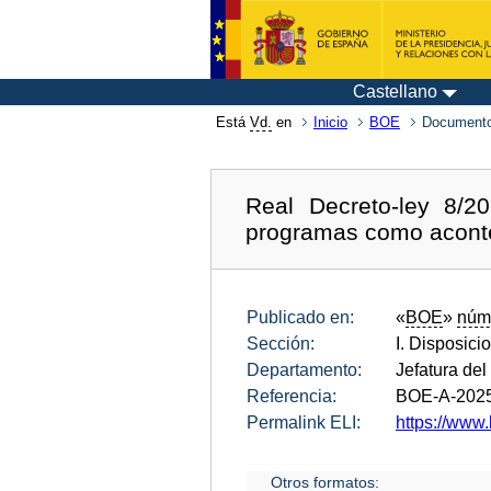
Castellano
Está
Vd.
en
Inicio
BOE
Documento
Real Decreto-ley 8/20
programas como acontec
Publicado en:
«
BOE
»
núm
Sección:
I. Disposici
Departamento:
Jefatura del
Referencia:
BOE-A-202
Permalink ELI:
https://www.
Otros formatos: