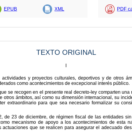
EPUB
XML
PDF ca
TEXTO ORIGINAL
I
 actividades y proyectos culturales, deportivos y de otros á
iderados como acontecimientos de excepcional interés público.
ue se recogen en el presente real decreto-ley comparten una 
 de otros ámbitos, así como su dimensión internacional, su inci
cter extraordinario para que sea necesario formalizar su co
2, de 23 de diciembre, de régimen fiscal de las entidades sin 
 como mecanismo de apoyo a los acontecimientos de esta nat
las actuaciones que se realicen para asegurar el adecuado de