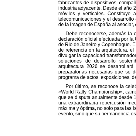
fabricantes de dispositivos, compa
industria adyacente. Desde el año 
móviles y verticales. Constituye 
telecomunicaciones y el desarrollo d
de la imagen de España al asociar, 
Debe reconocerse, además la ce
declaración oficial efectuada por l
de Rio de Janeiro y Copenhague. El
de referencia en la arquitectura, e
divulgar la capacidad transformador
soluciones de desarrollo sosten
arquitectura 2026 se desarrollará
preparatorias necesarias que se d
programa de actos, exposiciones, deba
Por último, se reconoce la cele
«World Rally Championship», campeo
que se disputa anualmente desde 19
una extraordinaria repercusión med
máxima y óptima, no solo para las Is
evento, sino que su permanencia est