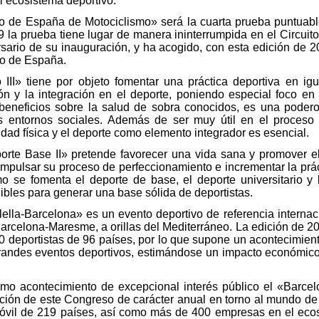
el ecosistema deportivo.
io de España de Motociclismo» será la cuarta prueba puntua
la prueba tiene lugar de manera ininterrumpida en el Circuito 
rsario de su inauguración, y ha acogido, con esta edición de 2
o de España.
 III» tiene por objeto fomentar una práctica deportiva en ig
ón y la integración en el deporte, poniendo especial foco en
 beneficios sobre la salud de sobra conocidos, es una podero
 entornos sociales. Además de ser muy útil en el proceso d
idad física y el deporte como elemento integrador es esencial.
rte Base II» pretende favorecer una vida sana y promover el 
 impulsar su proceso de perfeccionamiento e incrementar la prác
o se fomenta el deporte de base, el deporte universitario y la
ibles para generar una base sólida de deportistas.
ella-Barcelona» es un evento deportivo de referencia internac
arcelona-Maresme, a orillas del Mediterráneo. La edición de 202
00 deportistas de 96 países, por lo que supone un acontecimien
randes eventos deportivos, estimándose un impacto económi
o acontecimiento de excepcional interés público el «Barcel
ación de este Congreso de carácter anual en torno al mundo de
móvil de 219 países, así como más de 400 empresas en el ecos