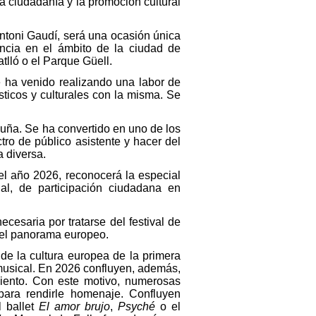
a ciudadanía y la promoción cultural
Antoni Gaudí, será una ocasión única
vancia en el ámbito de la ciudad de
lló o el Parque Güell.
re ha venido realizando una labor de
sticos y culturales con la misma. Se
luña. Se ha convertido en uno de los
tro de público asistente y hacer del
a diversa.
el año 2026, reconocerá la especial
al, de participación ciudadana en
cesaria por tratarse del festival de
 el panorama europeo.
 de la cultura europea de la primera
 musical. En 2026 confluyen, además,
imiento. Con este motivo, numerosas
 para rendirle homenaje. Confluyen
l ballet
El amor brujo
,
Psyché
o el