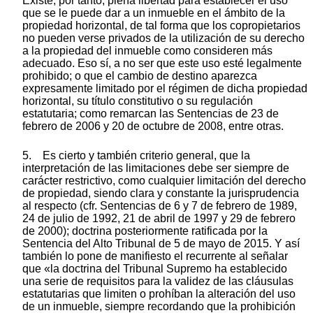
Existe, por tanto, plena libertad para establecer el uso
que se le puede dar a un inmueble en el ámbito de la
propiedad horizontal, de tal forma que los copropietarios
no pueden verse privados de la utilización de su derecho
a la propiedad del inmueble como consideren más
adecuado. Eso sí, a no ser que este uso esté legalmente
prohibido; o que el cambio de destino aparezca
expresamente limitado por el régimen de dicha propiedad
horizontal, su título constitutivo o su regulación
estatutaria; como remarcan las Sentencias de 23 de
febrero de 2006 y 20 de octubre de 2008, entre otras.
5. Es cierto y también criterio general, que la
interpretación de las limitaciones debe ser siempre de
carácter restrictivo, como cualquier limitación del derecho
de propiedad, siendo clara y constante la jurisprudencia
al respecto (cfr. Sentencias de 6 y 7 de febrero de 1989,
24 de julio de 1992, 21 de abril de 1997 y 29 de febrero
de 2000); doctrina posteriormente ratificada por la
Sentencia del Alto Tribunal de 5 de mayo de 2015. Y así
también lo pone de manifiesto el recurrente al señalar
que «la doctrina del Tribunal Supremo ha establecido
una serie de requisitos para la validez de las cláusulas
estatutarias que limiten o prohíban la alteración del uso
de un inmueble, siempre recordando que la prohibición