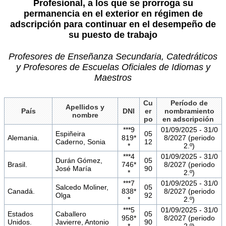
Profesional, a los que se prorroga su
permanencia en el exterior en régimen de
adscripción para continuar en el desempeño de
su puesto de trabajo
Profesores de Enseñanza Secundaria, Catedráticos
y Profesores de Escuelas Oficiales de Idiomas y
Maestros
Cu
Período de
Apellidos y
País
DNI
er
nombramiento
nombre
po
en adscripción
***9
01/09/2025 - 31/0
Espiñeira
05
Alemania.
819*
8/2027 (periodo
Caderno, Sonia
12
*
2.º)
***4
01/09/2025 - 31/0
Durán Gómez,
05
Brasil.
746*
8/2027 (periodo
José María
90
*
2.º)
***7
01/09/2025 - 31/0
Salcedo Moliner,
05
Canadá.
838*
8/2027 (periodo
Olga
92
*
2.º)
***5
01/09/2025 - 31/0
Estados
Caballero
05
958*
8/2027 (periodo
Unidos.
Javierre, Antonio
90
*
2.º)