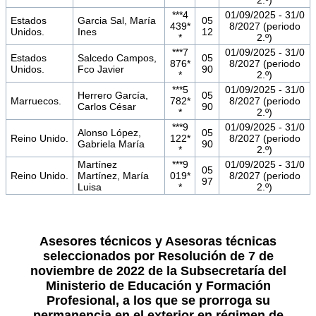
***4
01/09/2025 - 31/0
Estados
Garcia Sal, María
05
439*
8/2027 (periodo
Unidos.
Ines
12
*
2.º)
***7
01/09/2025 - 31/0
Estados
Salcedo Campos,
05
876*
8/2027 (periodo
Unidos.
Fco Javier
90
*
2.º)
***5
01/09/2025 - 31/0
Herrero García,
05
Marruecos.
782*
8/2027 (periodo
Carlos César
90
*
2.º)
***9
01/09/2025 - 31/0
Alonso López,
05
Reino Unido.
122*
8/2027 (periodo
Gabriela María
90
*
2.º)
Martínez
***9
01/09/2025 - 31/0
05
Reino Unido.
Martínez, María
019*
8/2027 (periodo
97
Luisa
*
2.º)
Asesores técnicos y Asesoras técnicas
seleccionados por Resolución de 7 de
noviembre de 2022 de la Subsecretaría del
Ministerio de Educación y Formación
Profesional, a los que se prorroga su
permanencia en el exterior en régimen de