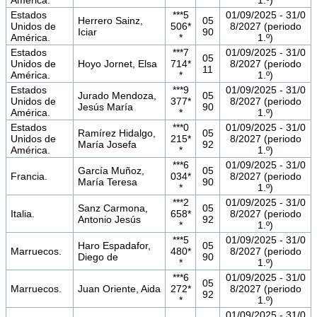
Estados
***5
01/09/2025 - 31/0
Herrero Sainz,
05
Unidos de
506*
8/2027 (periodo
Iciar
90
América.
*
1.º)
Estados
***7
01/09/2025 - 31/0
05
Unidos de
Hoyo Jornet, Elsa
714*
8/2027 (periodo
11
América.
*
1.º)
Estados
***9
01/09/2025 - 31/0
Jurado Mendoza,
05
Unidos de
377*
8/2027 (periodo
Jesús María
90
América.
*
1.º)
Estados
***0
01/09/2025 - 31/0
Ramírez Hidalgo,
05
Unidos de
215*
8/2027 (periodo
María Josefa
92
América.
*
1.º)
***6
01/09/2025 - 31/0
García Muñoz,
05
Francia.
034*
8/2027 (periodo
María Teresa
90
*
1.º)
***2
01/09/2025 - 31/0
Sanz Carmona,
05
Italia.
658*
8/2027 (periodo
Antonio Jesús
92
*
1.º)
***5
01/09/2025 - 31/0
Haro Espadafor,
05
Marruecos.
480*
8/2027 (periodo
Diego de
90
*
1.º)
***6
01/09/2025 - 31/0
05
Marruecos.
Juan Oriente, Aida
272*
8/2027 (periodo
92
*
1.º)
01/09/2025 - 31/0