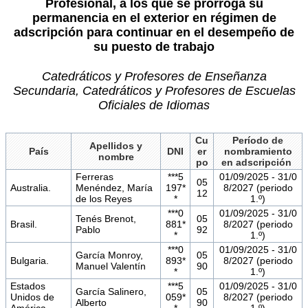
Profesional, a los que se prorroga su
permanencia en el exterior en régimen de
adscripción para continuar en el desempeño de
su puesto de trabajo
Catedráticos y Profesores de Enseñanza
Secundaria, Catedráticos y Profesores de Escuelas
Oficiales de Idiomas
Cu
Período de
Apellidos y
País
DNI
er
nombramiento
nombre
po
en adscripción
Ferreras
***5
01/09/2025 - 31/0
05
Australia.
Menéndez, María
197*
8/2027 (periodo
12
de los Reyes
*
1.º)
***0
01/09/2025 - 31/0
Tenés Brenot,
05
Brasil.
881*
8/2027 (periodo
Pablo
92
*
1.º)
***0
01/09/2025 - 31/0
García Monroy,
05
Bulgaria.
893*
8/2027 (periodo
Manuel Valentín
90
*
1.º)
Estados
***5
01/09/2025 - 31/0
García Salinero,
05
Unidos de
059*
8/2027 (periodo
Alberto
90
América.
*
1.º)