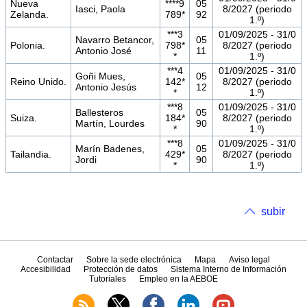
Nueva
****9
05
Iasci, Paola
8/2027 (periodo
Zelanda.
789*
92
1.º)
***3
01/09/2025 - 31/0
Navarro Betancor,
05
Polonia.
798*
8/2027 (periodo
Antonio José
11
*
1.º)
***4
01/09/2025 - 31/0
Goñi Mues,
05
Reino Unido.
142*
8/2027 (periodo
Antonio Jesús
12
*
1.º)
***8
01/09/2025 - 31/0
Ballesteros
05
Suiza.
184*
8/2027 (periodo
Martín, Lourdes
90
*
1.º)
***8
01/09/2025 - 31/0
Marín Badenes,
05
Tailandia.
429*
8/2027 (periodo
Jordi
90
*
1.º)
subir
Contactar
Sobre la sede electrónica
Mapa
Aviso legal
Accesibilidad
Protección de datos
Sistema Interno de Información
Tutoriales
Empleo en la AEBOE