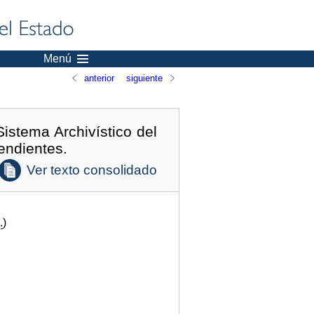
Menú
anterior
siguiente
istema Archivístico del
endientes.
Ver texto consolidado
.
)