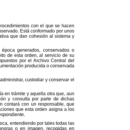
procedimientos con el que se hacen
conservado. Está conformado por unos
ativa que dan cohesión al sistema y
r época generados, conservados o
to de esta orden, al servicio de su
ompuestos por el Archivo Central del
documentación producida o conservada
dministrar, custodiar y conservar el
a en trámite y aquella otra que, aun
ción y consulta por parte de dichas
ón contará con un responsable, que
aciones que esta orden asigna a los
espondiente.
ca, entendiendo por tales todas las
sonoras o en imagen, recogidas en