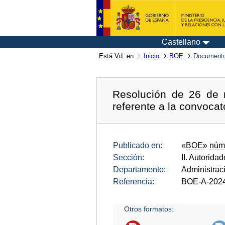
Castellano
Está
Vd.
en
Inicio
BOE
Documento
Resolución de 26 de 
referente a la convocat
Publicado en:
«
BOE
»
núm
Sección:
II. Autorida
Departamento:
Administrac
Referencia:
BOE-A-202
Otros formatos: