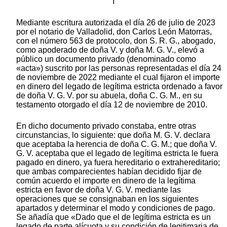
I
Mediante escritura autorizada el día 26 de julio de 2023
por el notario de Valladolid, don Carlos León Matorras,
con el número 563 de protocolo, don S. R. G., abogado,
como apoderado de doña V. y doña M. G. V., elevó a
público un documento privado (denominado como
«acta») suscrito por las personas representadas el día 24
de noviembre de 2022 mediante el cual fijaron el importe
en dinero del legado de legítima estricta ordenado a favor
de doña V. G. V. por su abuela, doña C. G. M., en su
testamento otorgado el día 12 de noviembre de 2010.
En dicho documento privado constaba, entre otras
circunstancias, lo siguiente: que doña M. G. V. declara
que aceptaba la herencia de doña C. G. M.; que doña V.
G. V. aceptaba que el legado de legítima estricta le fuera
pagado en dinero, ya fuera hereditario o extrahereditario;
que ambas comparecientes habían decidido fijar de
común acuerdo el importe en dinero de la legítima
estricta en favor de doña V. G. V. mediante las
operaciones que se consignaban en los siguientes
apartados y determinar el modo y condiciones de pago.
Se añadía que «Dado que el de legítima estricta es un
legado de parte alícuota y su condición de legitimaria de