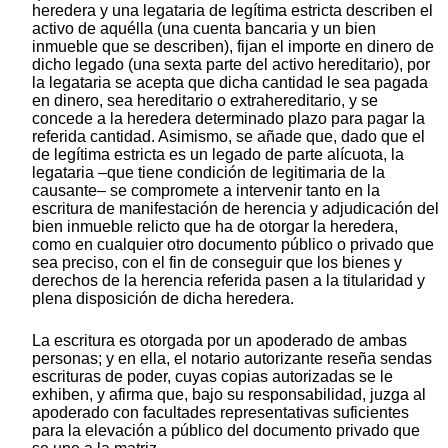
heredera y una legataria de legítima estricta describen el
activo de aquélla (una cuenta bancaria y un bien
inmueble que se describen), fijan el importe en dinero de
dicho legado (una sexta parte del activo hereditario), por
la legataria se acepta que dicha cantidad le sea pagada
en dinero, sea hereditario o extrahereditario, y se
concede a la heredera determinado plazo para pagar la
referida cantidad. Asimismo, se añade que, dado que el
de legítima estricta es un legado de parte alícuota, la
legataria –que tiene condición de legitimaria de la
causante– se compromete a intervenir tanto en la
escritura de manifestación de herencia y adjudicación del
bien inmueble relicto que ha de otorgar la heredera,
como en cualquier otro documento público o privado que
sea preciso, con el fin de conseguir que los bienes y
derechos de la herencia referida pasen a la titularidad y
plena disposición de dicha heredera.
La escritura es otorgada por un apoderado de ambas
personas; y en ella, el notario autorizante reseña sendas
escrituras de poder, cuyas copias autorizadas se le
exhiben, y afirma que, bajo su responsabilidad, juzga al
apoderado con facultades representativas suficientes
para la elevación a público del documento privado que