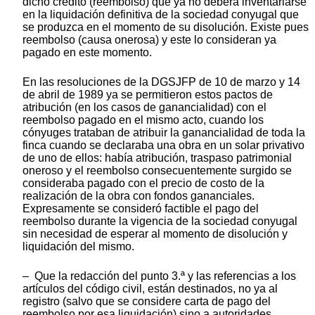
dicho crédito (reembolso) que ya no deberá inventariarse
en la liquidación definitiva de la sociedad conyugal que
se produzca en el momento de su disolución. Existe pues
reembolso (causa onerosa) y este lo consideran ya
pagado en este momento.
En las resoluciones de la DGSJFP de 10 de marzo y 14
de abril de 1989 ya se permitieron estos pactos de
atribución (en los casos de ganancialidad) con el
reembolso pagado en el mismo acto, cuando los
cónyuges trataban de atribuir la ganancialidad de toda la
finca cuando se declaraba una obra en un solar privativo
de uno de ellos: había atribución, traspaso patrimonial
oneroso y el reembolso consecuentemente surgido se
consideraba pagado con el precio de costo de la
realización de la obra con fondos gananciales.
Expresamente se consideró factible el pago del
reembolso durante la vigencia de la sociedad conyugal
sin necesidad de esperar al momento de disolución y
liquidación del mismo.
– Que la redacción del punto 3.ª y las referencias a los
artículos del código civil, están destinados, no ya al
registro (salvo que se considere carta de pago del
reembolso por esa liquidación) sino a autoridades