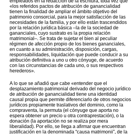
empleados en la redacción de la escritura, toda vez que
«los referidos pactos de atribución de ganancialidad
tienen la finalidad de ampliar el ámbito objetivo del
patrimonio consorcial, para la mejor satisfacción de las
necesidades de la familia, y por ello están trascendidos
por la relación jurídica básica –la de la sociedad de
gananciales, cuyo sustrato es la propia relación
matrimonial–. Se trata de sujetar el bien al peculiar
régimen de afección propio de los bienes gananciales,
en cuanto a su administración, disposición, cargas,
responsabilidades, liquidación que puede conducir a su
atribución definitiva a uno u otro cónyuge, de acuerdo
con las circunstancias de cada uno, o sus respectivos
herederos».
A lo que se añadió que cabe «entender que el
desplazamiento patrimonial derivado del negocio jurídico
de atribución de ganancialidad tiene una identidad
causal propia que permite diferenciarlo de otros negocios
jurídicos propiamente traslativos del dominio, como la
compraventa, la permuta (el cónyuge que aporta no
espera obtener un precio u otra contraprestación), o la
donación (la aportación no se realiza por mera
liberalidad). Por ello, se llega a afirmar que encuentran
justificación en la denominada “causa matrimonii”, de la