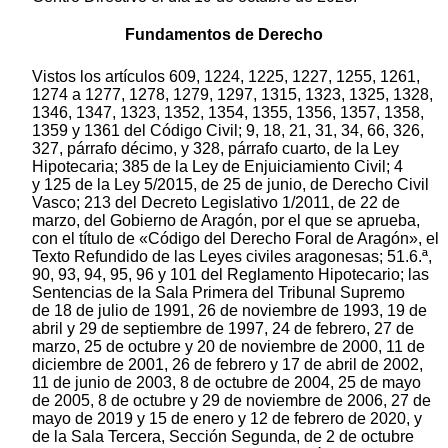
Fundamentos de Derecho
Vistos los artículos 609, 1224, 1225, 1227, 1255, 1261,
1274 a 1277, 1278, 1279, 1297, 1315, 1323, 1325, 1328,
1346, 1347, 1323, 1352, 1354, 1355, 1356, 1357, 1358,
1359 y 1361 del Código Civil; 9, 18, 21, 31, 34, 66, 326,
327, párrafo décimo, y 328, párrafo cuarto, de la Ley
Hipotecaria; 385 de la Ley de Enjuiciamiento Civil; 4
y 125 de la Ley 5/2015, de 25 de junio, de Derecho Civil
Vasco; 213 del Decreto Legislativo 1/2011, de 22 de
marzo, del Gobierno de Aragón, por el que se aprueba,
con el título de «Código del Derecho Foral de Aragón», el
Texto Refundido de las Leyes civiles aragonesas; 51.6.ª,
90, 93, 94, 95, 96 y 101 del Reglamento Hipotecario; las
Sentencias de la Sala Primera del Tribunal Supremo
de 18 de julio de 1991, 26 de noviembre de 1993, 19 de
abril y 29 de septiembre de 1997, 24 de febrero, 27 de
marzo, 25 de octubre y 20 de noviembre de 2000, 11 de
diciembre de 2001, 26 de febrero y 17 de abril de 2002,
11 de junio de 2003, 8 de octubre de 2004, 25 de mayo
de 2005, 8 de octubre y 29 de noviembre de 2006, 27 de
mayo de 2019 y 15 de enero y 12 de febrero de 2020, y
de la Sala Tercera, Sección Segunda, de 2 de octubre