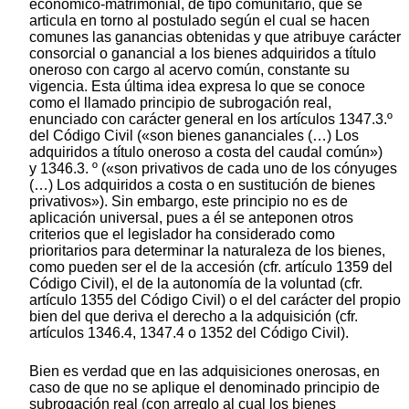
económico-matrimonial, de tipo comunitario, que se
articula en torno al postulado según el cual se hacen
comunes las ganancias obtenidas y que atribuye carácter
consorcial o ganancial a los bienes adquiridos a título
oneroso con cargo al acervo común, constante su
vigencia. Esta última idea expresa lo que se conoce
como el llamado principio de subrogación real,
enunciado con carácter general en los artículos 1347.3.º
del Código Civil («son bienes gananciales (…) Los
adquiridos a título oneroso a costa del caudal común»)
y 1346.3. º («son privativos de cada uno de los cónyuges
(…) Los adquiridos a costa o en sustitución de bienes
privativos»). Sin embargo, este principio no es de
aplicación universal, pues a él se anteponen otros
criterios que el legislador ha considerado como
prioritarios para determinar la naturaleza de los bienes,
como pueden ser el de la accesión (cfr. artículo 1359 del
Código Civil), el de la autonomía de la voluntad (cfr.
artículo 1355 del Código Civil) o el del carácter del propio
bien del que deriva el derecho a la adquisición (cfr.
artículos 1346.4, 1347.4 o 1352 del Código Civil).
Bien es verdad que en las adquisiciones onerosas, en
caso de que no se aplique el denominado principio de
subrogación real (con arreglo al cual los bienes