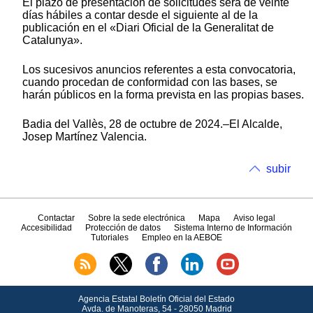
El plazo de presentación de solicitudes será de veinte
días hábiles a contar desde el siguiente al de la
publicación en el «Diari Oficial de la Generalitat de
Catalunya».
Los sucesivos anuncios referentes a esta convocatoria,
cuando procedan de conformidad con las bases, se
harán públicos en la forma prevista en las propias bases.
Badia del Vallès, 28 de octubre de 2024.–El Alcalde,
Josep Martínez Valencia.
subir
Contactar
Sobre la sede electrónica
Mapa
Aviso legal
Accesibilidad
Protección de datos
Sistema Interno de Información
Tutoriales
Empleo en la AEBOE
Agencia Estatal Boletín Oficial del Estado
Avda.
de Manoteras, 54 - 28050 Madrid