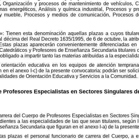
, Organización y procesos de mantenimiento de vehículos, Co
as energéticos, Análisis y química industrial, Procesos y prod
y mueble, Procesos y medios de comunicación, Procesos de
: Tienen esta denominación aquellas plazas a cuyos titulare
al décima del Real Decreto 1635/1995, de 6 de octubre, la atri
Estas plazas aparecerán convenientemente diferenciadas en la
os Catedráticos y Profesores de Enseñanza Secundaria titulares
obligado a impartir tanto las materias atribuidas a la especiali
 orientación educativa en los equipos de atención temprana
n en el anexo I-c) de la presente convocatoria: podrán ser solic
cialidades de Orientación Educativa y Servicios a la Comunidad.
 Profesores Especialistas en Sectores Singulares de
arrera del Cuerpo de Profesores Especialistas en Sectores Sin
ndientes a las especialidades de las que sean titulares, según 
Enseñanza Secundaria que figuran en el anexo I-a) de la present
as plazas el personal funcionario de carrera del Cuerpo, a e