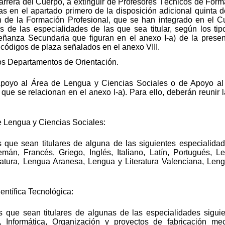
arrera del Cuerpo, a extinguir de Profesores Técnicos de Forma
as en el apartado primero de la disposición adicional quinta 
n de la Formación Profesional, que se han integrado en el
as de las especialidades de las que sea titular, según los tip
señanza Secundaria que figuran en el anexo I-a) de la presen
 códigos de plaza señalados en el anexo VIII.
os Departamentos de Orientación.
Apoyo al Área de Lengua y Ciencias Sociales o de Apoyo al 
que se relacionan en el anexo I-a). Para ello, deberán reunir
 Lengua y Ciencias Sociales:
 que sean titulares de alguna de las siguientes especialidad
lemán, Francés, Griego, Inglés, Italiano, Latín, Portugués, L
ratura, Lengua Aranesa, Lengua y Literatura Valenciana, Leng
ntífica Tecnológica:
s que sean titulares de algunas de las especialidades siguie
, Informática, Organización y proyectos de fabricación mec