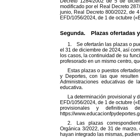
Decreto 1284/2002 de 5 de dicie
modificado por el Real Decreto 287
junio, Real Decreto 800/2022, de 4
EFD/1056/2024, de 1 de octubre («Bo
Segunda. Plazas ofertadas y
1. Se ofertarán las plazas o pu
el 31 de diciembre de 2024, así co
los casos, la continuidad de su funci
profesorado en un mismo centro, qu
Estas plazas o puestos ofertado
y Deportes, con las que resulte
Administraciones educativas de l
educativa.
La determinación provisional y d
EFD/1056/2024, de 1 de octubre («Bo
provisionales y definitiva
https://www.educacionfpydeportes.go
2. Las plazas correspondient
Orgánica 3/2022, de 31 de marzo, d
hayan integrado las mismas, pudiend