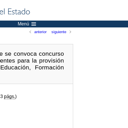
Menú
anterior
siguiente
ue se convoca concurso
entes para la provisión
 Educación, Formación
53
págs.
)