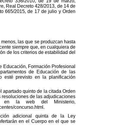
ecreto 336/2010, de 19 de marzo,
re, Real Decreto 428/2013, de 14 de
to 665/2015, de 17 de julio y Orden
al menos, las que se produzcan hasta
cente siempre que, en cualquiera de
ón de los criterios de estabilidad del
 de Educación, Formación Profesional
epartamentos de Educación de las
esté previsto en la planificación
el apartado quinto de la citada Orden
s resoluciones de las adjudicaciones
n en la web del Ministerio,
centes/concurso.html.
ición adicional quinta de la Ley
ofertarán en el Cuerpo en el que se