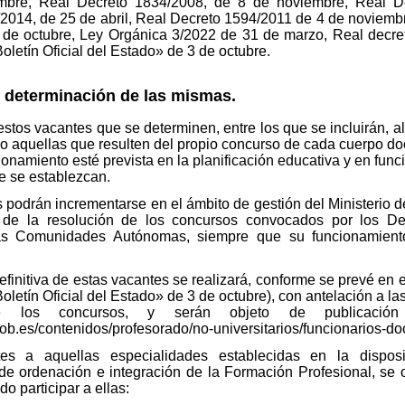
mbre, Real Decreto 1834/2008, de 8 de noviembre, Real D
/2014, de 25 de abril, Real Decreto 1594/2011 de 4 de noviemb
 de octubre, Ley Orgánica 3/2022 de 31 de marzo, Real decre
letín Oficial del Estado» de 3 de octubre.
 determinación de las mismas.
estos vacantes que se determinen, entre los que se incluirán, 
mo aquellas que resulten del propio concurso de cada cuerpo do
onamiento esté prevista en la planificación educativa y en funci
e se establezcan.
s podrán incrementarse en el ámbito de gestión del Ministerio
n de la resolución de los concursos convocados por los D
as Comunidades Autónomas, siempre que su funcionamiento 
efinitiva de estas vacantes se realizará, conforme se prevé en 
letín Oficial del Estado» de 3 de octubre), con antelación a la
s de los concursos, y serán objeto de publicació
b.es/contenidos/profesorado/no-universitarios/funcionarios-do
es a aquellas especialidades establecidas en la dispos
e ordenación e integración de la Formación Profesional, se 
o participar a ellas: