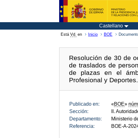
Castellano
Está
Vd.
en
Inicio
BOE
Documento
Resolución de 30 de o
de traslados de person
de plazas en el ámbi
Profesional y Deportes
Publicado en:
«
BOE
»
núm
Sección:
II. Autorida
Departamento:
Ministerio 
Referencia:
BOE-A-202