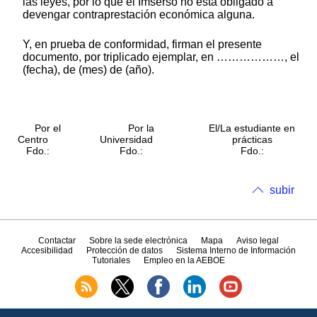
las leyes, por lo que el Imserso no está obligado a
devengar contraprestación económica alguna.
Y, en prueba de conformidad, firman el presente
documento, por triplicado ejemplar, en ………………, el
(fecha), de (mes) de (año).
Por el
Por la
El/La estudiante en
Centro
Universidad
prácticas
Fdo.:
Fdo.:
Fdo.:
subir
Contactar
Sobre la sede electrónica
Mapa
Aviso legal
Accesibilidad
Protección de datos
Sistema Interno de Información
Tutoriales
Empleo en la AEBOE