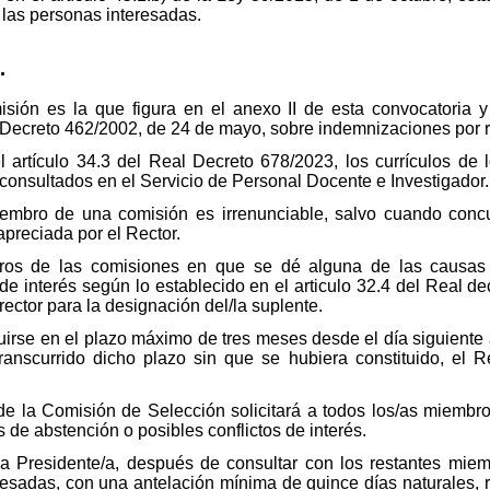
a las personas interesadas.
.
ión es la que figura en el anexo II de esta convocatoria y 
l Decreto 462/2002, de 24 de mayo, sobre indemnizaciones por r
l artículo 34.3 del Real Decreto 678/2023, los currículos de
consultados en el Servicio de Personal Docente e Investigador.
bro de una comisión es irrenunciable, salvo cuando concur
apreciada por el Rector.
ros de las comisiones en que se dé alguna de las causas 
de interés según lo establecido en el articulo 32.4 del Real 
rector para la designación del/la suplente.
irse en el plazo máximo de tres meses desde el día siguiente 
ranscurrido dicho plazo sin que se hubiera constituido, el R
de la Comisión de Selección solicitará a todos los/as miembros
s de abstención o posibles conflictos de interés.
la Presidente/a, después de consultar con los restantes miem
eresadas, con una antelación mínima de quince días naturales, r