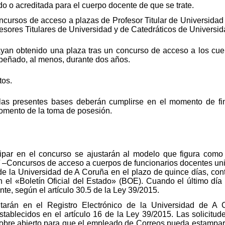
do o acreditada para el cuerpo docente de que se trate.
cursos de acceso a plazas de Profesor Titular de Universidad 
esores Titulares de Universidad y de Catedráticos de Universid
yan obtenido una plaza tras un concurso de acceso a los cuer
peñado, al menos, durante dos años.
tos.
 las presentes bases deberán cumplirse en el momento de fin
momento de la toma de posesión.
cipar en el concurso se ajustarán al modelo que figura como 
/ –Concursos de acceso a cuerpos de funcionarios docentes uni
 de la Universidad de A Coruña en el plazo de quince días, cont
n el «Boletín Oficial del Estado» (BOE). Cuando el último día 
nte, según el artículo 30.5 de la Ley 39/2015.
tarán en el Registro Electrónico de la Universidad de A Co
stablecidos en el artículo 16 de la Ley 39/2015. Las solicitud
sobre abierto para que el empleado de Correos pueda estampar e