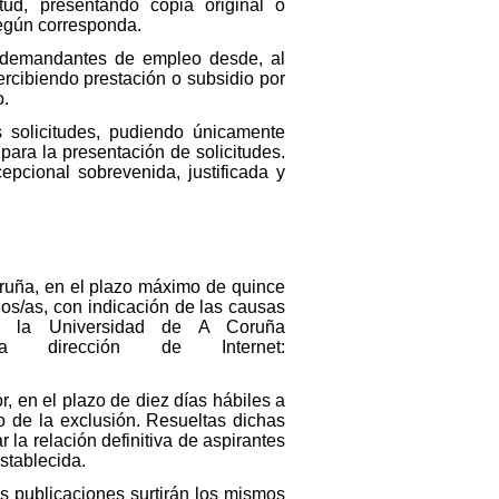
tud, presentando copia original o
según corresponda.
o demandantes de empleo desde, al
ercibiendo prestación o subsidio por
o.
 solicitudes, pudiendo únicamente
para la presentación de solicitudes.
epcional sobrevenida, justificada y
oruña, en el plazo máximo de quince
dos/as, con indicación de las causas
de la Universidad de A Coruña
n la dirección de Internet:
, en el plazo de diez días hábiles a
o de la exclusión. Resueltas dichas
la relación definitiva de aspirantes
stablecida.
as publicaciones surtirán los mismos