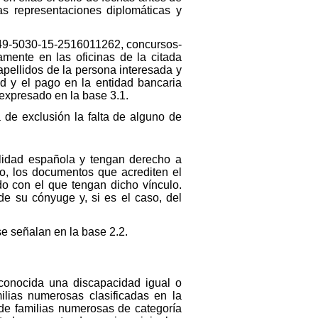
as representaciones diplomáticas y
049-5030-15-2516011262, concursos-
mente en las oficinas de la citada
apellidos de la persona interesada y
ud y el pago en la entidad bancaria
 expresado en la base 3.1.
de exclusión la falta de alguno de
lidad española y tengan derecho a
so, los documentos que acrediten el
do con el que tengan dicho vínculo.
e su cónyuge y, si es el caso, del
e señalan en la base 2.2.
conocida una discapacidad igual o
lias numerosas clasificadas en la
 de familias numerosas de categoría