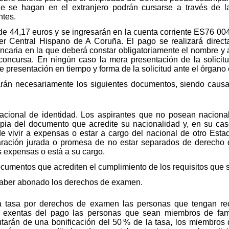
 que se hagan en el extranjero podrán cursarse a través de l
ntes.
e 44,17 euros y se ingresarán en la cuenta corriente ES76 0
r Central Hispano de A Coruña. El pago se realizará directa
ncaria en la que deberá constar obligatoriamente el nombre y 
 concursa. En ningún caso la mera presentación de la solicit
de presentación en tiempo y forma de la solicitud ante el órgano
arán necesariamente los siguientes documentos, siendo causa 
cional de identidad. Los aspirantes que no posean naciona
copia del documento que acredite su nacionalidad y, en su ca
e vivir a expensas o estar a cargo del nacional de otro Esta
ración jurada o promesa de no estar separados de derecho d
s expensas o está a su cargo.
mentos que acrediten el cumplimiento de los requisitos que s
 haber abonado los derechos de examen.
a tasa por derechos de examen las personas que tengan re
n exentas del pago las personas que sean miembros de fami
rutarán de una bonificación del 50 % de la tasa, los miembros