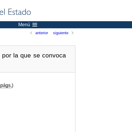
Menú
anterior
siguiente
 por la que se convoca
6
págs.
)