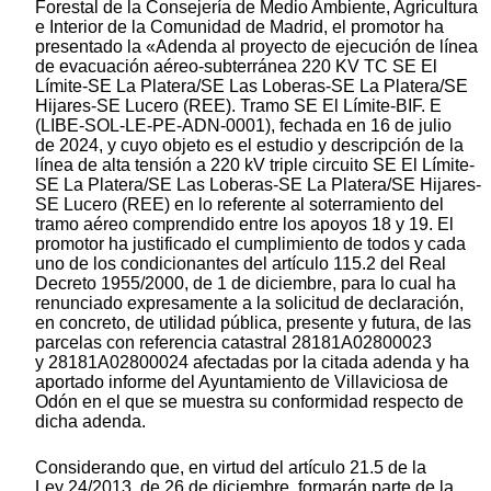
Forestal de la Consejería de Medio Ambiente, Agricultura
e Interior de la Comunidad de Madrid, el promotor ha
presentado la «Adenda al proyecto de ejecución de línea
de evacuación aéreo-subterránea 220 KV TC SE El
Límite-SE La Platera/SE Las Loberas-SE La Platera/SE
Hijares-SE Lucero (REE). Tramo SE El Límite-BIF. E
(LIBE-SOL-LE-PE-ADN-0001), fechada en 16 de julio
de 2024, y cuyo objeto es el estudio y descripción de la
línea de alta tensión a 220 kV triple circuito SE El Límite-
SE La Platera/SE Las Loberas-SE La Platera/SE Hijares-
SE Lucero (REE) en lo referente al soterramiento del
tramo aéreo comprendido entre los apoyos 18 y 19. El
promotor ha justificado el cumplimiento de todos y cada
uno de los condicionantes del artículo 115.2 del Real
Decreto 1955/2000, de 1 de diciembre, para lo cual ha
renunciado expresamente a la solicitud de declaración,
en concreto, de utilidad pública, presente y futura, de las
parcelas con referencia catastral 28181A02800023
y 28181A02800024 afectadas por la citada adenda y ha
aportado informe del Ayuntamiento de Villaviciosa de
Odón en el que se muestra su conformidad respecto de
dicha adenda.
Considerando que, en virtud del artículo 21.5 de la
Ley 24/2013, de 26 de diciembre, formarán parte de la