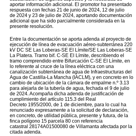
aportar información adicional. El promotor ha presentado
respuesta con fechas 21 de junio de 2024, 12 de julio
de 2024 y 23 de julio de 2024, aportando documentación
adicional que ha sido parcialmente considerada en la
presente resolución.
Entre la documentación se aporta adenda al proyecto de
ejecución de línea de evacuación aéreo-subterránea 220
kV DC SE Las Loberas-SE El Límite/SE Las Loberas-SE
La Platera. Tramo bif. C-SE El Límite, describiendo el
tramo comprendido entre Bifurcación C-SE El Límite, en
lo referente al cruce de la línea eléctrica con una
canalización subterránea de agua de Infraestructuras del
Agua de Castilla-La Mancha (IACLM), y en concreto en lo
cambio de ubicación de la cámara de empalme n.º 3.13
para alejarla de la tubería de agua, fechada el 9 de julio
de 2024. Acompaña dicha adenda de justificación de
cumplimiento del artículo 115.3 del Real
Decreto 1955/2000, de 1 de diciembre, para lo cual ha
renunciado expresamente a la solicitud de declaración,
en concreto, de utilidad pública, presente y futura, de la
finca polígono 15 parcela 80 con referencia
catastral 28174A01500080 de Villamanta afectada por la
citada adenda.