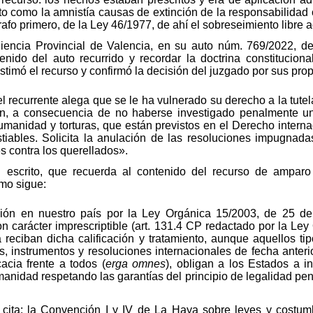
ito como la amnistía causas de extinción de la responsabilidad 
árrafo primero, de la Ley 46/1977, de ahí el sobreseimiento libre 
ncia Provincial de Valencia, en su auto núm. 769/2022, de 1
enido del auto recurrido y recordar la doctrina constitucio
estimó el recurso y confirmó la decisión del juzgado por sus pr
currente alega que se le ha vulnerado su derecho a la tutela j
ión, a consecuencia de no haberse investigado penalmente 
umanidad y torturas, que están previstos en el Derecho intern
tiables. Solicita la anulación de las resoluciones impugnad
s contra los querellados».
u escrito, que recuerda al contenido del recurso de ampar
mo sigue:
cación en nuestro país por la Ley Orgánica 15/2003, de 25 de
n carácter imprescriptible (art. 131.4 CP redactado por la Le
 reciban dicha calificación y tratamiento, aunque aquellos ti
as, instrumentos y resoluciones internacionales de fecha anteri
acia frente a todos (
erga omnes
), obligan a los Estados a in
manidad respetando las garantías del principio de legalidad pen
e cita: la Convención I y IV de La Haya sobre leyes y costum