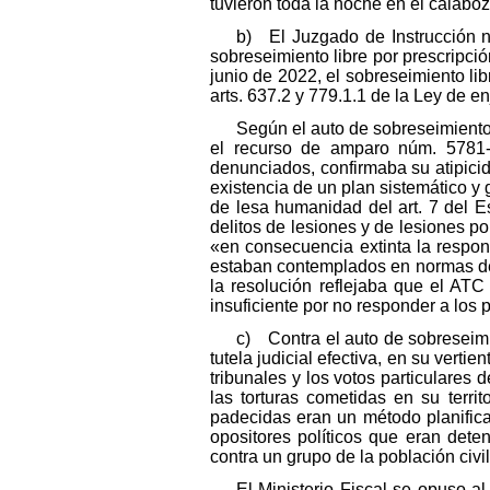
tuvieron toda la noche en el calab
b) El Juzgado de Instrucción núm
sobreseimiento libre por prescripció
junio de 2022, el sobreseimiento lib
arts. 637.2 y 779.1.1 de la Ley de e
Según el auto de sobreseimiento,
el recurso de amparo núm. 5781-
denunciados, confirmaba su atipicid
existencia de un plan sistemático y 
de lesa humanidad del art. 7 del Es
delitos de lesiones y de lesiones po
«en consecuencia extinta la respons
estaban contemplados en normas de 
la resolución reflejaba que el AT
insuficiente por no responder a los 
c) Contra el auto de sobreseimi
tutela judicial efectiva, en su verti
tribunales y los votos particulares
las torturas cometidas en su terri
padecidas eran un método planificado
opositores políticos que eran dete
contra un grupo de la población civil
El Ministerio Fiscal se opuso al