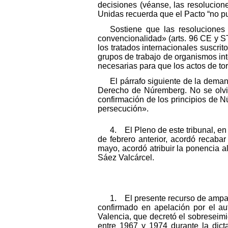
decisiones (véanse, las resoluci
Unidas recuerda que el Pacto “no pu
Sostiene que las resoluciones 
convencionalidad» (arts. 96 CE y ST
los tratados internacionales suscri
grupos de trabajo de organismos int
necesarias para que los actos de tor
El párrafo siguiente de la deman
Derecho de Núremberg. No se olvi
confirmación de los principios de N
persecución».
4. El Pleno de este tribunal, e
de febrero anterior, acordó recaba
mayo, acordó atribuir la ponencia al
Sáez Valcárcel.
1. El presente recurso de ampar
confirmado en apelación por el a
Valencia, que decretó el sobreseimi
entre 1967 y 1974 durante la dicta