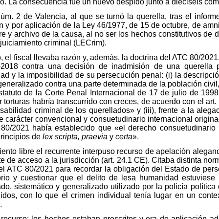
ozo. La consecuencia fue un nuevo despido junto a dieciséis c
. 2 de Valencia, al que se turnó la querella, tras el informe 
n y por aplicación de la Ley 46/1977, de 15 de octubre, de amni
re y archivo de la causa, al no ser los hechos constitutivos de d
njuiciamiento criminal (LECrim).
 el fiscal llevaba razón y, además, la doctrina del ATC 80/2021
2018 contra una decisión de inadmisión de una querella 
ad y la imposibilidad de su persecución penal: (i) la descripci
generalizado contra una parte determinada de la población civil,
tatuto de la Corte Penal Internacional de 17 de julio de 1998; 
r torturas habría transcurrido con creces, de acuerdo con el ar
abilidad criminal de los querellados» y (iii), frente a la aleg
carácter convencional y consuetudinario internacional origina
C 80/2021 había establecido que «el derecho consuetudinario 
principios de
lex scripta, praevia
y
certa
».
ento libre el recurrente interpuso recurso de apelación alegan
ente de acceso a la jurisdicción (art. 24.1 CE). Citaba distinta no
 del ATC 80/2021 para recordar la obligación del Estado de pers
torio y cuestionar que el delito de lesa humanidad estuviese p
, sistemático y generalizado utilizado por la policía política 
nidos, con lo que el crimen individual tenía lugar en un cont
.
 recurso: los hechos estaban prescritos y era de aplicación ad