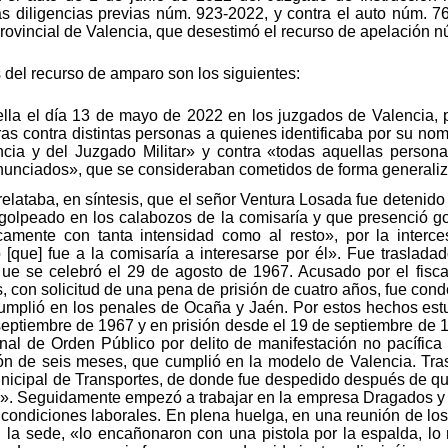
las diligencias previas núm. 923-2022, y contra el auto núm. 7
ovincial de Valencia, que desestimó el recurso de apelación 
del recurso de amparo son los siguientes:
ella el día 13 de mayo de 2022 en los juzgados de Valencia,
uras contra distintas personas a quienes identificaba por su 
ncia y del Juzgado Militar» y contra «todas aquellas person
enunciados», que se consideraban cometidos de forma generaliz
relataba, en síntesis, que el señor Ventura Losada fue detenido
olpeado en los calabozos de la comisaría y que presenció go
icamente con tanta intensidad como al resto», por la inter
 [que] fue a la comisaría a interesarse por él». Fue traslada
ue se celebró el 29 de agosto de 1967. Acusado por el fiscal
, con solicitud de una pena de prisión de cuatro años, fue con
cumplió en los penales de Ocaña y Jaén. Por estos hechos estu
septiembre de 1967 y en prisión desde el 19 de septiembre de 1
unal de Orden Público por delito de manifestación no pacífic
n de seis meses, que cumplió en la modelo de Valencia. Tras
nicipal de Transportes, de donde fue despedido después de que
s». Seguidamente empezó a trabajar en la empresa Dragados y 
condiciones laborales. En plena huelga, en una reunión de los 
n la sede, «lo encañonaron con una pistola por la espalda, lo