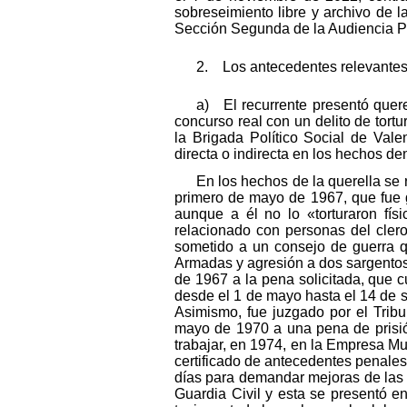
sobreseimiento libre y archivo de 
Sección Segunda de la Audiencia Pr
2. Los antecedentes relevantes 
a) El recurrente presentó quer
concurso real con un delito de tort
la Brigada Político Social de Vale
directa o indirecta en los hechos d
En los hechos de la querella se 
primero de mayo de 1967, que fue g
aunque a él no lo «torturaron fís
relacionado con personas del clero
sometido a un consejo de guerra q
Armadas y agresión a dos sargentos
de 1967 a la pena solicitada, que 
desde el 1 de mayo hasta el 14 de 
Asimismo, fue juzgado por el Trib
mayo de 1970 a una pena de prisió
trabajar, en 1974, en la Empresa Mu
certificado de antecedentes penale
días para demandar mejoras de las 
Guardia Civil y esta se presentó e