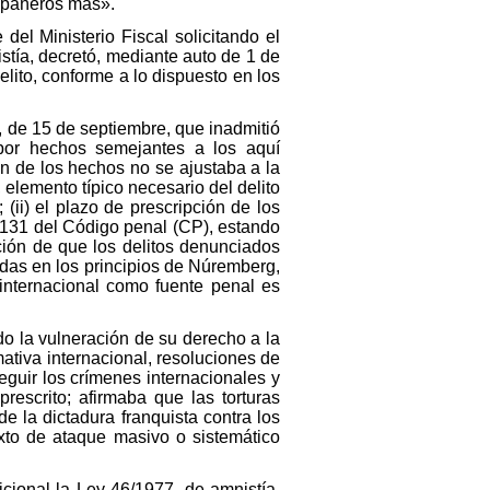
ompañeros más».
del Ministerio Fiscal solicitando el
stía, decretó, mediante auto de 1 de
elito, conforme a lo dispuesto en los
, de 15 de septiembre, que inadmitió
por hechos semejantes a los aquí
ón de los hechos no se ajustaba a la
 elemento típico necesario del delito
(ii) el plazo de prescripción de los
t. 131 del Código penal (CP), estando
ación de que los delitos denunciados
das en los principios de Núremberg,
internacional como fuente penal es
do la vulneración de su derecho a la
rmativa internacional, resoluciones de
eguir los crímenes internacionales y
rescrito; afirmaba que las torturas
de la dictadura franquista contra los
exto de ataque masivo o sistemático
icional la Ley 46/1977, de amnistía,