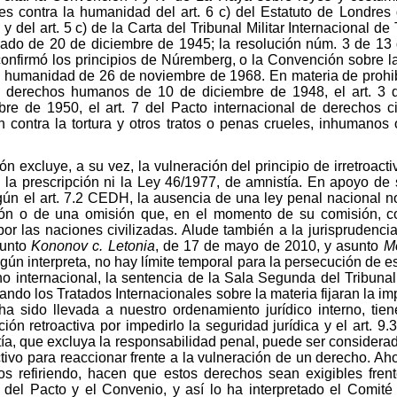
es contra la humanidad del art. 6 c) del Estatuto de Londres d
el art. 5 c) de la Carta del Tribunal Militar Internacional de 
iado de 20 de diciembre de 1945; la resolución núm. 3 de 13
nfirmó los principios de Núremberg, o la Convención sobre la 
 humanidad de 26 de noviembre de 1968. En materia de prohibici
os derechos humanos de 10 de diciembre de 1948, el art. 3
de 1950, el art. 7 del Pacto internacional de derechos ci
 contra la tortura y otros tratos o penas crueles, inhumano
ión excluye, a su vez, la vulneración del principio de irretroact
 la prescripción ni la Ley 46/1977, de amnistía. En apoyo de s
ún el art. 7.2 CEDH, la ausencia de una ley penal nacional no
n o de una omisión que, en el momento de su comisión, cons
or las naciones civilizadas. Alude también a la jurisprudenc
sunto
Kononov c. Letonia
, de 17 de mayo de 2010, y asunto
M
gún interpreta, no hay límite temporal para la persecución de e
cho internacional, la sentencia de la Sala Segunda del Tribu
ndo los Tratados Internacionales sobre la materia fijaran la impr
a sido llevada a nuestro ordenamiento jurídico interno, tien
ión retroactiva por impedirlo la seguridad jurídica y el art. 9.3
ía, que excluya la responsabilidad penal, puede ser considera
ctivo para reaccionar frente a la vulneración de un derecho. Aho
s refiriendo, hacen que estos derechos sean exigibles frent
r del Pacto y el Convenio, y así lo ha interpretado el Comit