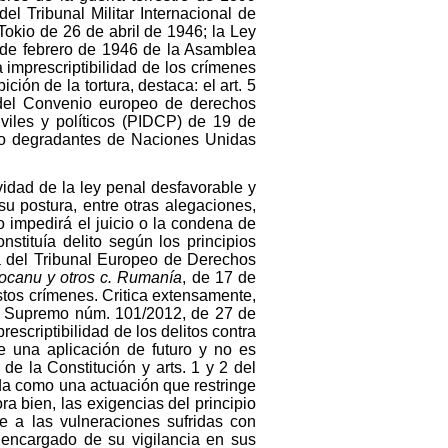
el Tribunal Militar Internacional de
Tokio de 26 de abril de 1946; la Ley
 de febrero de 1946 de la Asamblea
imprescriptibilidad de los crímenes
ón de la tortura, destaca: el art. 5
 del Convenio europeo de derechos
viles y políticos (PIDCP) de 19 de
s o degradantes de Naciones Unidas
ividad de la ley penal desfavorable y
u postura, entre otras alegaciones,
 impedirá el juicio o la condena de
tituía delito según los principios
ia del Tribunal Europeo de Derechos
ocanu y otros c. Rumanía
, de 17 de
stos crímenes. Critica extensamente,
nal Supremo núm. 101/2012, de 27 de
escriptibilidad de los delitos contra
e una aplicación de futuro y no es
 de la Constitución y arts. 1 y 2 del
da como una actuación que restringe
ra bien, las exigencias del principio
e a las vulneraciones sufridas con
é encargado de su vigilancia en sus