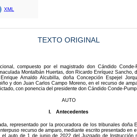
XML
TEXTO ORIGINAL
ucional, compuesto por el magistrado don Cándido Conde-P
maculada Montalbán Huertas, don Ricardo Enríquez Sancho, d
nrique Arnaldo Alcubilla, doña Concepción Espejel Jorq
biño y don Juan Carlos Campo Moreno, en el recurso de ampa
ictado, con ponencia del presidente don Cándido Conde-Pumpid
AUTO
I. Antecedentes
a, representado por la procuradora de los tribunales doña El
terpuso recurso de amparo, mediante escrito presentado en el r
 el auto de 1 de junio de 2022 del Juzgado de Instrucción 