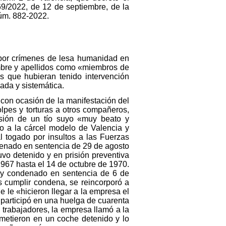
69/2022, de 12 de septiembre, de la
núm. 882-2022.
 por crímenes de lesa humanidad en
nombre y apellidos como «miembros de
as que hubieran tenido intervención
ada y sistemática.
 con ocasión de la manifestación del
lpes y torturas a otros compañeros,
cesión de un tío suyo «muy beato y
do a la cárcel modelo de Valencia y
 togado por insultos a las Fuerzas
denado en sentencia de 29 de agosto
vo detenido y en prisión preventiva
967 hasta el 14 de octubre de 1970.
a y condenado en sentencia de 6 de
 cumplir condena, se reincorporó a
 le «hicieron llegar a la empresa el
participó en una huelga de cuarenta
trabajadores, la empresa llamó a la
 metieron en un coche detenido y lo