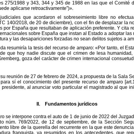
ones 275/1988 y 343, 344 y 345 de 1988 en las que el Comit
ede aplicarse retroactivamente”)».
judiciales que acordaron el sobreseimiento libre no efectua
C 140/2018, de 20 de diciembre), con el fin de desplazar la n
tos por España que resultaban de aplicación preferente. Y cita 
ernacionales sobre España que instan al Estado a adoptar las m
tura y las desapariciones forzadas no sean delitos sujetos a amn
da resumiría la tesis del recurso de amparo: «Por tanto, el Es
de que hoy nadie discute que el crimen de lesa humanidad, 
úremberg, goza del carácter de crimen internacional consuetud
n su reunión de 27 de febrero de 2024, a propuesta de la Sala 
r para sí el conocimiento del presente recurso de amparo [art
 presidente, al anunciar voto particular el magistrado al que in
II. Fundamentos jurídicos
o se interpone contra el auto de 1 de junio de 2022 del Juzgad
uto núm. 769/2022, de 12 de septiembre, de la Sección Segu
ento libre de la querella del recurrente en la que este denun
dura franquista, ya resumidos en los antecedentes, que repu