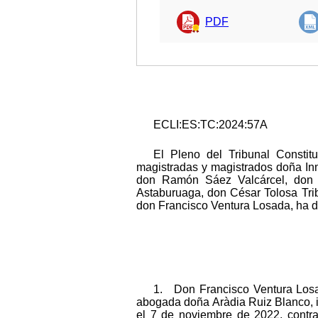
PDF
ECLI:ES:TC:2024:57A
El Pleno del Tribunal Constit
magistradas y magistrados doña In
don Ramón Sáez Valcárcel, don E
Astaburuaga, don César Tolosa Tri
don Francisco Ventura Losada, ha d
1. Don Francisco Ventura Losad
abogada doña Aràdia Ruiz Blanco, in
el 7 de noviembre de 2022, contra