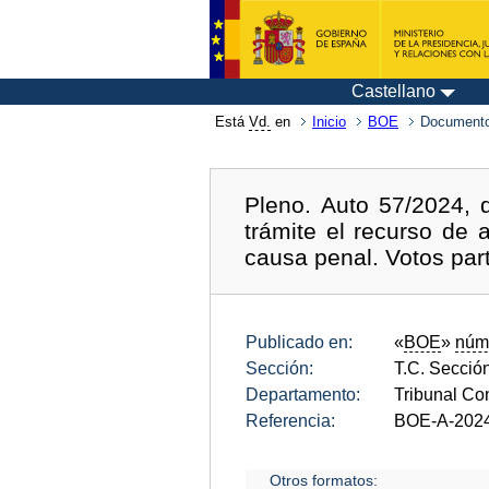
Castellano
Está
Vd.
en
Inicio
BOE
Documento
Pleno. Auto 57/2024,
trámite el recurso de
causa penal. Votos part
Publicado en:
«
BOE
»
núm
Sección:
T.C. Sección
Departamento:
Tribunal Con
Referencia:
BOE-A-202
Otros formatos: