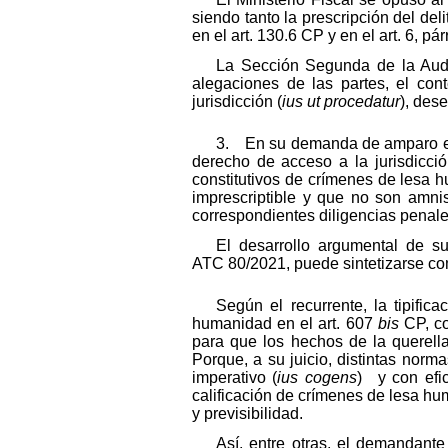
siendo tanto la prescripción del del
en el art. 130.6 CP y en el art. 6, p
La Sección Segunda de la Audie
alegaciones de las partes, el cont
jurisdicción (
ius ut procedatur
), des
3. En su demanda de amparo el re
derecho de acceso a la jurisdicc
constitutivos de crímenes de lesa h
imprescriptible y que no son amnis
correspondientes diligencias penale
El desarrollo argumental de s
ATC 80/2021, puede sintetizarse co
Según el recurrente, la tipifi
humanidad en el art. 607
bis
CP, co
para que los hechos de la querella
Porque, a su juicio, distintas norm
imperativo (
ius cogens
) y con efic
calificación de crímenes de lesa hu
y previsibilidad.
Así, entre otras, el demandant