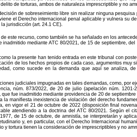
elito de torturas, ambos de naturaleza imprescriptible y no amn
ecisión de sobreseimiento libre sin realizar ninguna pesquisa
iene el Derecho internacional penal aplicable y vulnera su dere
a jurisdicción (art. 24.1 CE).
 de este recurso, como también se ha señalado en los anteceden
inadmitido mediante ATC 80/2021, de 15 de septiembre, del Pl
o la presente han tenido entrada en este tribunal con poster
icación de los hechos propios de cada caso, argumentos muy si
dad, como sucede en la demanda que aquí se analiza, de ext
ciones judiciales impugnadas en tales demandas, como, por eje
encia, núm. 873/2022, de 20 de julio (apelación núm. 1201-
que fue inadmitido mediante providencia de 20 de septiembre 
a la manifiesta inexistencia de violación del derecho fundamen
en vigor el 21 de octubre de 2022 (disposición final novena), y
icable atendiendo a la doctrina del ATC 80/2021. Según el cit
/1977, de 15 de octubre, de amnistía, se interpretarán y apli
tudinario y, en particular, con el Derecho Internacional humani
 y tortura tienen la consideración de imprescriptibles y no amn