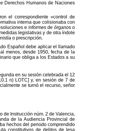
é de Derechos Humanos de Naciones
ron el correspondiente «control de
ormativa interna que colisionaba con
resoluciones e informes de órganos o
edidas legislativas y de otra índole
istía o prescripción.
tado Español debe aplicar el llamado
al menos, desde 1950, fecha de la
inario que obliga a los Estados a su
Segunda en su sesión celebrada el 12
.10.1 n) LOTC] y, en sesión de 7 de
icialmente se turnó el recurso, señor
o de Instrucción núm. 2 de Valencia,
nda de la Audiencia Provincial de
ciaba hechos del periodo comprendido
ta constitutivos de delitos de lesa