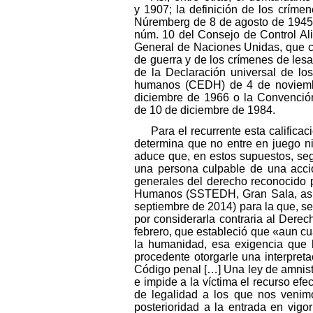
y 1907; la definición de los crímen
Núremberg de 8 de agosto de 1945 y d
núm. 10 del Consejo de Control Al
General de Naciones Unidas, que co
de guerra y de los crímenes de lesa
de la Declaración universal de l
humanos (CEDH) de 4 de noviembre 
diciembre de 1966 o la Convención
de 10 de diciembre de 1984.
Para el recurrente esta calificac
determina que no entre en juego ni
aduce que, en estos supuestos, seg
una persona culpable de una acció
generales del derecho reconocido p
Humanos (SSTEDH, Gran Sala, a
septiembre de 2014) para la que, se
por considerarla contraria al Dere
febrero, que estableció que «aun cua
la humanidad, esa exigencia que h
procedente otorgarle una interpretac
Código penal […] Una ley de amnist
e impide a la víctima el recurso efe
de legalidad a los que nos venimo
posterioridad a la entrada en vigo