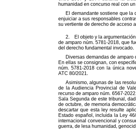
humanidad en concurso real con un d
El demandante sostiene que la d
enjuiciar a sus responsables contrav
su vertiente de derecho de acceso a l
2. El objeto y la argumentación
de amparo núm. 5781-2018, que fue 
del derecho fundamental invocado.
Diversas demandas de amparo com
En ellas se consignan, con especif
núm. 5781-2018 con la única nove
ATC 80/2021.
Asimismo, algunas de las resolu
de la Audiencia Provincial de Val
recurso de amparo núm. 6567-2022, 
Sala Segunda de este tribunal, dad
de octubre, de memoria democrática, 
descartar que esta ley resulte apl
Estado español, incluida la Ley 46
internacional convencional y consue
guerra, de lesa humanidad, genocidio