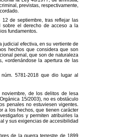
criminal, previstas, respectivamente,
acordado.
2 de septiembre, tras reflejar las
nal sobre el derecho de acceso a la
opios fundamentos.
udicial efectiva, en su vertiente de
unos hechos que considera que son
acional penal, que son de naturaleza
as, «ordenándose la apertura de las
o núm. 5781-2018 que dio lugar al
 noviembre, de los delitos de lesa
y Orgánica 15/2003), no es obstáculo
pos penales no estuviesen vigentes.
or a los hechos, que tienen carácter
vestigarlos y permiten atribuirles la
al y sus exigencias de accesibilidad
bres de la guerra terrestre de 1899