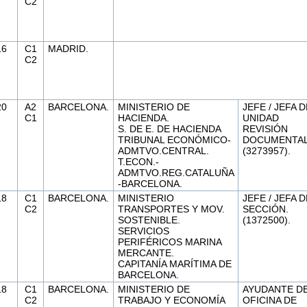
C2
16
C1
MADRID.
C2
20
A2
BARCELONA.
MINISTERIO DE
JEFE / JEFA D
C1
HACIENDA.
UNIDAD
S. DE E. DE HACIENDA
REVISIÓN
TRIBUNAL ECONÓMICO-
DOCUMENTAL
ADMTVO.CENTRAL.
(3273957).
T.ECON.-
ADMTVO.REG.CATALUÑA
-BARCELONA.
18
C1
BARCELONA.
MINISTERIO
JEFE / JEFA D
C2
TRANSPORTES Y MOV.
SECCIÓN.
SOSTENIBLE.
(1372500).
SERVICIOS
PERIFÉRICOS MARINA
MERCANTE.
CAPITANÍA MARÍTIMA DE
BARCELONA.
18
C1
BARCELONA.
MINISTERIO DE
AYUDANTE D
C2
TRABAJO Y ECONOMÍA
OFICINA DE