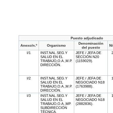
Puesto adjudicado
Denominación
Anexo/n.º
Organismo
Ni
del puesto
I/1
INST.NAL.SEG.Y
JEFE / JEFA DE
SALUD EN EL
SECCIÓN N20
TRABAJO,O.A.,M.P.
(1159029).
DIRECCIÓN.
I/2
INST.NAL.SEG.Y
JEFE / JEFA DE
SALUD EN EL
NEGOCIADO N18
TRABAJO,O.A.,M.P.
(1763988).
DIRECCIÓN.
I/3
INST.NAL.SEG.Y
JEFE / JEFA DE
SALUD EN EL
NEGOCIADO N18
TRABAJO,O.A.,MP.
(2882836).
SUBDIRECCIÓN
TÉCNICA.