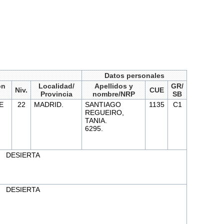
Datos personales
ón
Localidad/
Apellidos y
GR/
Niv.
CUE
Provincia
nombre/NRP
SB
E
22
MADRID.
SANTIAGO
1135
C1
REGUEIRO,
TANIA.
6295.
DESIERTA
DESIERTA