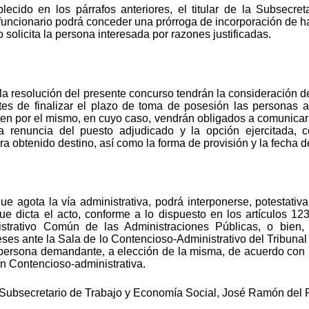
ecido en los párrafos anteriores, el titular de la Subsecr
uncionario podrá conceder una prórroga de incorporación de hast
 solicita la persona interesada por razones justificadas.
la resolución del presente concurso tendrán la consideración d
tes de finalizar el plazo de toma de posesión las personas a
ten por el mismo, en cuyo caso, vendrán obligados a comunicar 
 la renuncia del puesto adjudicado y la opción ejercitada,
obtenido destino, así como la forma de provisión y la fecha 
ue agota la vía administrativa, podrá interponerse, potestativ
e dicta el acto, conforme a lo dispuesto en los artículos 1
istrativo Común de las Administraciones Públicas, o bien, 
ses ante la Sala de lo Contencioso-Administrativo del Tribunal 
 persona demandante, a elección de la misma, de acuerdo con l
ión Contencioso-administrativa.
 Subsecretario de Trabajo y Economía Social, José Ramón del 