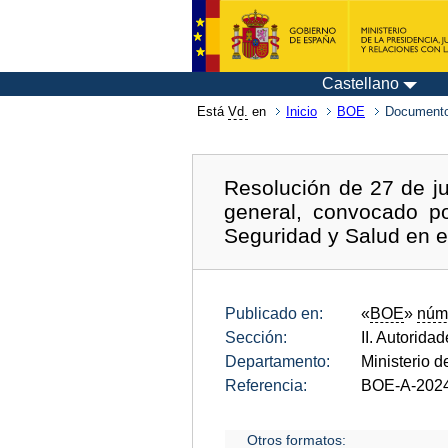
Castellano
Está
Vd.
en
Inicio
BOE
Documento
Resolución de 27 de ju
general, convocado p
Seguridad y Salud en e
Publicado en:
«
BOE
»
núm
Sección:
II. Autorida
Departamento:
Ministerio 
Referencia:
BOE-A-202
Otros formatos: