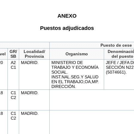
ANEXO
Puestos adjudicados
Puesto de cese
GR/
Localidad/
Denominaci
vel
Organismo
SB
Provincia
del puesto
20
A2
MADRID.
MINISTERIO DE
JEFE / JEFA D
C1
TRABAJO Y ECONOMÍA
SECCIÓN N22
SOCIAL.
(5074661).
INST.NAL.SEG.Y SALUD
EN EL TRABAJO,OA,MP.
DIRECCIÓN.
18
C1
MADRID.
C2
18
C1
MADRID.
C2