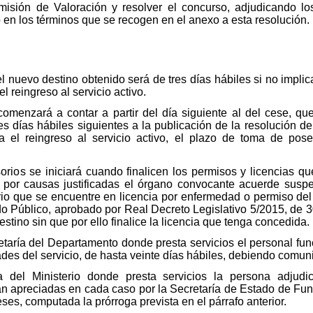
isión de Valoración y resolver el concurso, adjudicando los
o en los términos que se recogen en el anexo a esta resolución.
l nuevo destino obtenido será de tres días hábiles si no impl
l reingreso al servicio activo.
menzará a contar a partir del día siguiente al del cese, que
s días hábiles siguientes a la publicación de la resolución del
a el reingreso al servicio activo, el plazo de toma de po
rios se iniciará cuando finalicen los permisos y licencias qu
e por causas justificadas el órgano convocante acuerde suspe
rio que se encuentre en licencia por enfermedad o permiso del a
o Público, aprobado por Real Decreto Legislativo 5/2015, de 30
stino sin que por ello finalice la licencia que tenga concedida.
etaría del Departamento donde presta servicios el personal fun
ades del servicio, de hasta veinte días hábiles, debiendo comun
 del Ministerio donde presta servicios la persona adjudic
n apreciadas en cada caso por la Secretaría de Estado de Func
es, computada la prórroga prevista en el párrafo anterior.