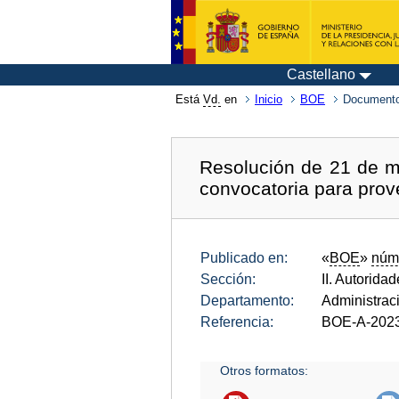
Castellano
Está
Vd.
en
Inicio
BOE
Documento
Resolución de 21 de ma
convocatoria para prov
Publicado en:
«
BOE
»
núm
Sección:
II. Autorida
Departamento:
Administrac
Referencia:
BOE-A-202
Otros formatos: