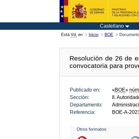
Castellano
Está
Vd.
en
Inicio
BOE
Documento
Resolución de 26 de en
convocatoria para prov
Publicado en:
«
BOE
»
núm
Sección:
II. Autorida
Departamento:
Administrac
Referencia:
BOE-A-202
Otros formatos: