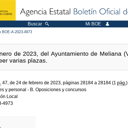
Buscar
Mi BOE
 BOE-A-2023-4973
ero de 2023, del Ayuntamiento de Meliana (Va
eer varias plazas.
.
47, de 24 de febrero de 2023, páginas 28184 a 28184 (1
pág.
)
des y personal
- B. Oposiciones y concursos
ión Local
3-4973