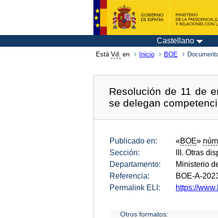
Castellano
Está
Vd.
en
Inicio
BOE
Documento
Resolución de 11 de e
se delegan competenci
Publicado en:
«
BOE
»
núm
Sección:
III. Otras di
Departamento:
Ministerio 
Referencia:
BOE-A-202
Permalink ELI:
https://www.
Otros formatos: