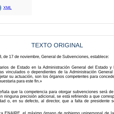
XML
TEXTO ORIGINAL
003, de 17 de noviembre, General de Subvenciones, establece:
arios de Estado en la Administración General del Estado y l
as vinculados o dependientes de la Administración General
jetar su actuación, son los órganos competentes para conced
uestaria para este fin.»
señala que la competencia para otorgar subvenciones será de 
n ninguna precisión adicional, se está refiriendo a que corres
dad o, en su defecto, al director, que a falta de presidente
ca ENAIRE, el máximo órgano de gobierno unipersonal de la E