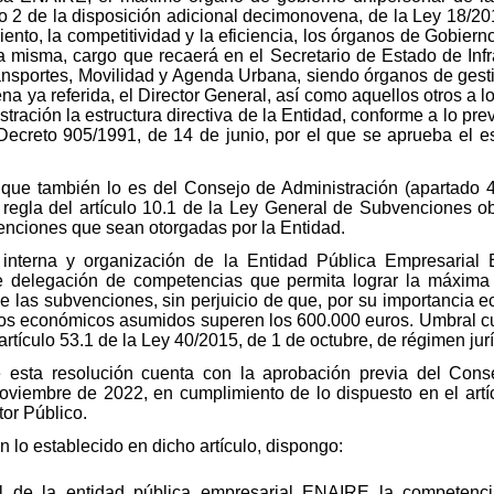
o 2 de la disposición adicional decimonovena, de la Ley 18/20
ento, la competitividad y la eficiencia, los órganos de Gobier
a misma, cargo que recaerá en el Secretario de Estado de Infr
ansportes, Movilidad y Agenda Urbana, siendo órganos de gestió
a ya referida, el Director General, así como aquellos otros a l
ración la estructura directiva de la Entidad, conforme a lo previ
ecreto 905/1991, de 14 de junio, por el que se aprueba el es
 que también lo es del Consejo de Administración (apartado 4
 regla del artículo 10.1 de la Ley General de Subvenciones o
nciones que sean otorgadas por la Entidad.
ra interna y organización de la Entidad Pública Empresaria
e delegación de competencias que permita lograr la máxima ag
de las subvenciones, sin perjuicio de que, por su importancia 
s económicos asumidos superen los 600.000 euros. Umbral cua
 artículo 53.1 de la Ley 40/2015, de 1 de octubre, de régimen jur
e esta resolución cuenta con la aprobación previa del Con
viembre de 2022, en cumplimiento de lo dispuesto en el artí
tor Público.
lo establecido en dicho artículo, dispongo:
l de la entidad pública empresarial ENAIRE la competencia