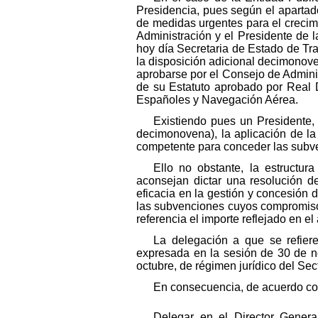
Presidencia, pues según el apartad
de medidas urgentes para el crecimi
Administración y el Presidente de l
hoy día Secretaria de Estado de Tr
la disposición adicional decimonoven
aprobarse por el Consejo de Administ
de su Estatuto aprobado por Real D
Españoles y Navegación Aérea.
Existiendo pues un Presidente,
decimonovena), la aplicación de la
competente para conceder las subve
Ello no obstante, la estructu
aconsejan dictar una resolución d
eficacia en la gestión y concesión 
las subvenciones cuyos compromiso
referencia el importe reflejado en el
La delegación a que se refier
expresada en la sesión de 30 de no
octubre, de régimen jurídico del Sec
En consecuencia, de acuerdo con 
Delegar en el Director Genera