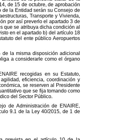
14, de 15 de octubre, de aprobación
no de la Entidad serán su Consejo de
aestructuras, Transporte y Vivienda,
n por así preverlo el apartado 3 de
os que se atribuya dicha condición al
sto en el apartado b) del artículo 18
tatuto del ente público Aeropuertos
 de la misma disposición adicional
bliga a considerarle como el órgano
l ENAIRE recogidas en su Estatuto,
ilidad, eficiencia, coordinación y
económica, se reserven al Presidente
ntitativo que se fija tomando como
ídico del Sector Público.
sejo de Administración de ENAIRE,
culo 9.1 de la Ley 40/2015, de 1 de
 prevista en el artículo 10 de la