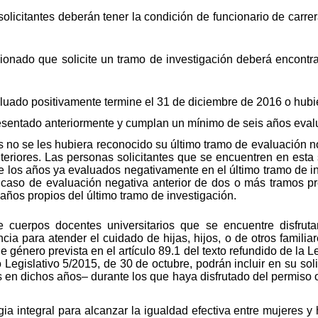
licitantes deberán tener la condición de funcionario de carrer
onado que solicite un tramo de investigación deberá encontra
uado positivamente termine el 31 de diciembre de 2016 o hubie
entado anteriormente y cumplan un mínimo de seis años evalu
no se les hubiera reconocido su último tramo de evaluación no
eriores. Las personas solicitantes que se encuentren en esta 
e los años ya evaluados negativamente en el último tramo de i
n caso de evaluación negativa anterior de dos o más tramos p
ños propios del último tramo de investigación.
e cuerpos docentes universitarios que se encuentre disfru
cia para atender el cuidado de hijas, hijos, o de otros familia
 género prevista en el artículo 89.1 del texto refundido de la 
Legislativo 5/2015, de 30 de octubre, podrán incluir en su sol
s en dichos años– durante los que haya disfrutado del permiso 
a integral para alcanzar la igualdad efectiva entre mujeres y