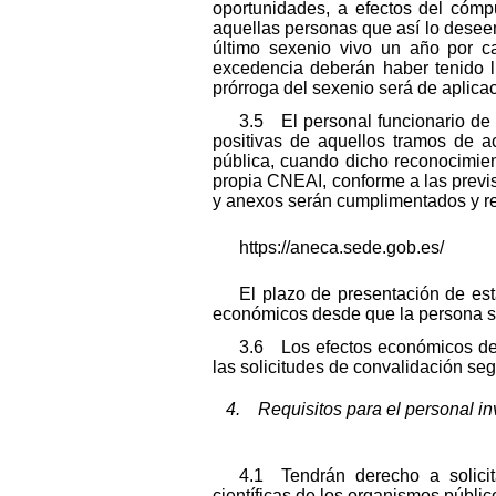
oportunidades, a efectos del cómpu
aquellas personas que así lo deseen
último sexenio vivo un año por c
excedencia deberán haber tenido l
prórroga del sexenio será de aplicac
3.5 El personal funcionario de 
positivas de aquellos tramos de a
pública, cuando dicho reconocimien
propia CNEAI, conforme a las previs
y anexos serán cumplimentados y rem
https://aneca.sede.gob.es/
El plazo de presentación de est
económicos desde que la persona sol
3.6 Los efectos económicos der
las solicitudes de convalidación seg
4. Requisitos para el personal inv
4.1 Tendrán derecho a solicit
científicas de los organismos públic