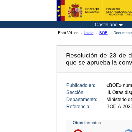
Castellano
Está
Vd.
en
Inicio
BOE
Documento
Resolución de 23 de d
que se aprueba la convo
Publicado en:
«
BOE
»
núm
Sección:
III. Otras di
Departamento:
Ministerio 
Referencia:
BOE-A-202
Otros formatos: