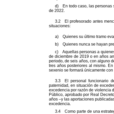
d) En todo caso, las personas so
de 2022.
3.2 El profesorado antes menci
situaciones:
a) Quienes su último tramo eval
b) Quienes nunca se hayan pres
c) Aquellas personas a quienes 
de diciembre de 2019 o en años ant
periodo, de seis años, con alguno d
tres años posteriores al mismo. E
sexenio se formará únicamente con a
3.3 El personal funcionario d
paternidad, en situación de exceden
excedencia por razón de violencia de
Público, aprobado por Real Decreto 
años –y las aportaciones publicada
excedencia.
3.4 Como parte de una estrategi