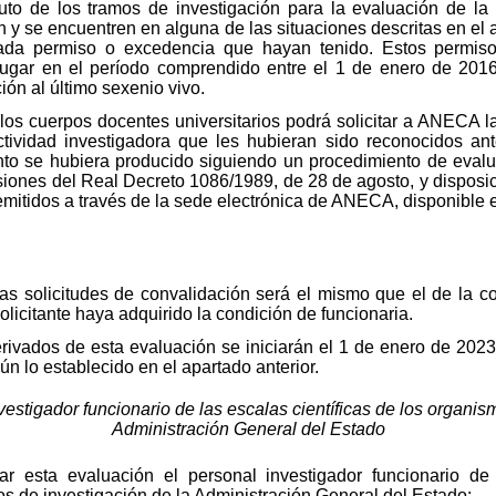
to de los tramos de investigación para la evaluación de la ac
 y se encuentren en alguna de las situaciones descritas en el a
ada permiso o excedencia que hayan tenido. Estos permisos
ugar en el período comprendido entre el 1 de enero de 201
ión al último sexenio vivo.
los cuerpos docentes universitarios podrá solicitar a ANECA l
ctividad investigadora que les hubieran sido reconocidos an
to se hubiera producido siguiendo un procedimiento de evalu
iones del Real Decreto 1086/1989, de 28 de agosto, y disposic
itidos a través de la sede electrónica de ANECA, disponible e
as solicitudes de convalidación será el mismo que el de la co
icitante haya adquirido la condición de funcionaria.
ivados de esta evaluación se iniciarán el 1 de enero de 2023
ún lo establecido en el apartado anterior.
estigador funcionario de las escalas científicas de los organis
Administración General del Estado
ar esta evaluación el personal investigador funcionario de
os de investigación de la Administración General del Estado: