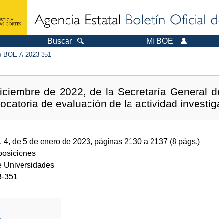
Buscar
Mi BOE
 BOE-A-2023-351
iciembre de 2022, de la Secretaría General de
catoria de evaluación de la actividad investig
.
4, de 5 de enero de 2023, páginas 2130 a 2137 (8
págs.
)
sposiciones
de Universidades
3-351