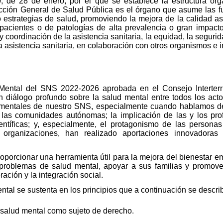
, de 28 de enero, por el que se establece la estructura or
ección General de Salud Pública es el órgano que asume las fun
o estrategias de salud, promoviendo la mejora de la calidad as
acientes o de patologías de alta prevalencia o gran impacto 
y coordinación de la asistencia sanitaria, la equidad, la segurid
 asistencia sanitaria, en colaboración con otros organismos e i
 Mental del SNS 2022-2026 aprobada en el Consejo Interterr
n diálogo profundo sobre la salud mental entre todos los act
amentales de nuestro SNS, especialmente cuando hablamos de 
e las comunidades autónomas; la implicación de las y los pro
ientíficas; y, especialmente, el protagonismo de las person
 organizaciones, han realizado aportaciones innovadora
proporcionar una herramienta útil para la mejora del bienestar 
 problemas de salud mental, apoyar a sus familias y promove
ación y la integración social.
tal se sustenta en los principios que a continuación se descri
salud mental como sujeto de derecho.