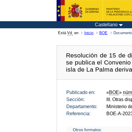
Castellano
Está
Vd.
en
Inicio
BOE
Documento
Resolución de 15 de d
se publica el Convenio
isla de La Palma deriv
Publicado en:
«
BOE
»
núm
Sección:
III. Otras di
Departamento:
Ministerio 
Referencia:
BOE-A-202
Otros formatos: