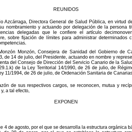
REUNIDOS
io Azcárraga, Directora General de Salud Pública, en virtud 
su nombramiento y actuando por delegación de la persona tit
encias delegadas que le confiere el artículo decimonoven
, sobre fijación de límites para administrar determinados c
ompetencias.
 Monzón Monzón, Consejera de Sanidad del Gobierno de Ca
, de 14 de julio, del Presidente, actuando en nombre y repr
enta del Consejo de Dirección del Servicio Canario de la Salu
 29.1.k) de la Ley Territorial 14/1990, de 26 de julio, de Régi
ey 11/1994, de 26 de julio, de Ordenación Sanitaria de Canarias
zón de sus respectivos cargos, se reconocen, mutua y recíp
, a tal efecto,
EXPONEN
 4 de agosto, por el que se desarrolla la estructura orgánica b