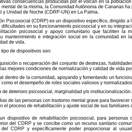
gativas consecuencias producidas por el volcán en la poblaci
ud mental de la misma, la Comunidad Autónoma de Canarias ha 
ial y Unidad de Noche (CDRP-UN) en La Palma.
ón Psicosocial (CDRP) es un dispositivo específico, dirigido a 
dificultades en su funcionamiento psicosocial y en su integraci
litación psicosocial y apoyo comunitario que faciliten la
u mantenimiento e integración social en la comunidad en l
dad de vida.
 tipo de dispositivos son:
dquisición o recuperación del conjunto de destrezas, habilidad
las mejores condiciones de normalización y calidad de vida pos
cial dentro de la comunidad, apoyando y fomentando un funcio
í como el desempeño de roles sociales valiosos y normalizados
 de deterioro psicosocial, marginalidad y/o institucionalización.
lias de las personas con trastorno mental grave para favorece
 en el proceso de rehabilitación y ajuste social de sus familiare
 dispositivo de rehabilitación psicosocial, para personas 
perior del CDRP y se concibe como un recurso sanitario comu
 del CDRP y específicamente poder proporcionar al usuari