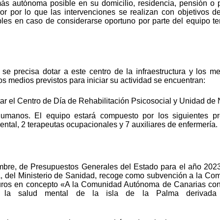
más autónoma posible en su domicilio, residencia, pensión o 
dor por lo que las intervenciones se realizan con objetivos d
bles en caso de considerarse oportuno por parte del equipo t
 se precisa dotar a este centro de la infraestructura y los m
 los medios previstos para iniciar su actividad se encuentran:
tar el Centro de Día de Rehabilitación Psicosocial y Unidad de
umanos. El equipo estará compuesto por los siguientes prof
ental, 2 terapeutas ocupacionales y 7 auxiliares de enfermería.
mbre, de Presupuestos Generales del Estado para el año 2023,
a, del Ministerio de Sanidad, recoge como subvención a la C
euros en concepto «A la Comunidad Autónoma de Canarias co
la salud mental de la isla de la Palma derivada d