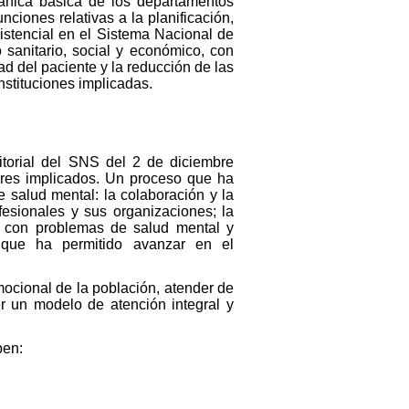
gánica básica de los departamentos
ciones relativas a la planificación,
istencial en el Sistema Nacional de
sanitario, social y económico, con
ad del paciente y la reducción de las
nstituciones implicadas.
itorial del SNS del 2 de diciembre
ores implicados. Un proceso que ha
salud mental: la colaboración y la
fesionales y sus organizaciones; la
as con problemas de salud mental y
s que ha permitido avanzar en el
emocional de la población, atender de
r un modelo de atención integral y
ben: