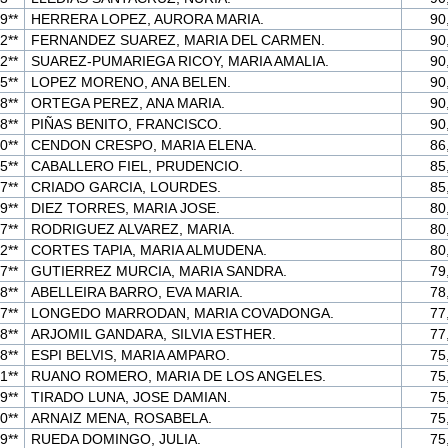
9**
HERRERA LOPEZ, AURORA MARIA.
90
2**
FERNANDEZ SUAREZ, MARIA DEL CARMEN.
90
2**
SUAREZ-PUMARIEGA RICOY, MARIA AMALIA.
90
5**
LOPEZ MORENO, ANA BELEN.
90
8**
ORTEGA PEREZ, ANA MARIA.
90
8**
PIÑAS BENITO, FRANCISCO.
90
0**
CENDON CRESPO, MARIA ELENA.
86
5**
CABALLERO FIEL, PRUDENCIO.
85
7**
CRIADO GARCIA, LOURDES.
85
9**
DIEZ TORRES, MARIA JOSE.
80
7**
RODRIGUEZ ALVAREZ, MARIA.
80
2**
CORTES TAPIA, MARIA ALMUDENA.
80
7**
GUTIERREZ MURCIA, MARIA SANDRA.
79
8**
ABELLEIRA BARRO, EVA MARIA.
78
7**
LONGEDO MARRODAN, MARIA COVADONGA.
77
8**
ARJOMIL GANDARA, SILVIA ESTHER.
77
8**
ESPI BELVIS, MARIA AMPARO.
75
1**
RUANO ROMERO, MARIA DE LOS ANGELES.
75
9**
TIRADO LUNA, JOSE DAMIAN.
75
0**
ARNAIZ MENA, ROSABELA.
75
9**
RUEDA DOMINGO, JULIA.
75