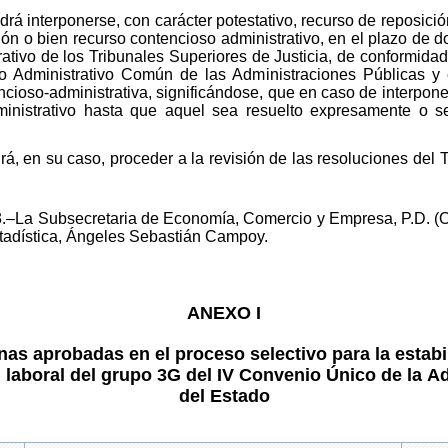
drá interponerse, con carácter potestativo, recurso de reposici
ón o bien recurso contencioso administrativo, en el plazo de 
ativo de los Tribunales Superiores de Justicia, de conformida
o Administrativo Común de las Administraciones Públicas y 
ncioso-administrativa, significándose, que en caso de interpone
ministrativo hasta que aquel sea resuelto expresamente o 
á, en su caso, proceder a la revisión de las resoluciones del T
.
3.–La Subsecretaria de Economía, Comercio y Empresa, P.D. (O
stadística, Ángeles Sebastián Campoy.
ANEXO I
as aprobadas en el proceso selectivo para la estab
 laboral del grupo 3G del IV Convenio Único de la A
del Estado