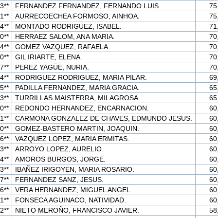
3**
FERNANDEZ FERNANDEZ, FERNANDO LUIS.
75
1**
AURRECOECHEA FORMOSO, AINHOA.
75
4**
MONTADO RODRIGUEZ, ISABEL.
71
0**
HERRAEZ SALOM, ANA MARIA.
70
4**
GOMEZ VAZQUEZ, RAFAELA.
70
0**
GIL IRIARTE, ELENA.
70
7**
PEREZ YAGÜE, NURIA.
70
4**
RODRIGUEZ RODRIGUEZ, MARIA PILAR.
69
5**
PADILLA FERNANDEZ, MARIA GRACIA.
65
3**
TURRILLAS MAISTERRA, MILAGROSA.
65
0**
REDONDO HERNANDEZ, ENCARNACION.
60
1**
CARMONA GONZALEZ DE CHAVES, EDMUNDO JESUS.
60
0**
GOMEZ-BASTERO MARTIN, JOAQUIN.
60
6**
VAZQUEZ LOPEZ, MARIA ERMITAS.
60
3**
ARROYO LOPEZ, AURELIO.
60
4**
AMOROS BURGOS, JORGE.
60
3**
IBAÑEZ IRIGOYEN, MARIA ROSARIO.
60
7**
FERNANDEZ SANZ, JESUS.
60
6**
VERA HERNANDEZ, MIGUEL ANGEL.
60
1**
FONSECA AGUINACO, NATIVIDAD.
60
2**
NIETO MEROÑO, FRANCISCO JAVIER.
58