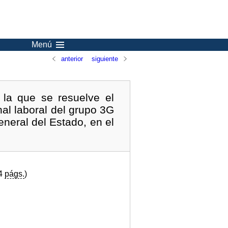
Menú
anterior
siguiente
 la que se resuelve el
al laboral del grupo 3G
eneral del Estado, en el
(4
págs.
)