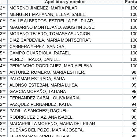
I
Apellidos y nombre
Puntu
2**
MORENO JIMENEZ, MARIA PILAR.
100
4**
MENGERT MAHANAN, ELENA ISABEL.
100
0**
CALLE ALBERTOS, ESTRELLA DEL PILAR.
100
2**
MAGARIÑO MONTEJANO, AGUSTIN JOSE.
100
3**
MORENO TEJERO, TOMASA ASUNCION.
100
4**
DIAZ CAPDEVILA, MARIA MONTSERRAT.
100
3**
CABRERA YEPEZ, SANDRA.
100
5**
CAMPO GUARDIOLA, RAFAEL.
100
6**
PEREZ TIRADO, DANIEL.
100
4**
PERICACHO RODRIGUEZ, MARIA ELENA.
100
9**
ANTUNEZ ROMERO, MARIA ESTHER.
98
9**
PALOMAR ESTRADA, SARA.
97
5**
ALONSO ESTEBAN, MARIA LUISA.
95
8**
GARCIA MORAÑO, TATIANA.
95
3**
FERNANDEZ CABAL, OLIVA MARIA.
95
2**
VAZQUEZ FERNANDEZ, KATIA.
94
6**
PADILLA SANCHEZ, RAQUEL.
90
5**
RODRIGUEZ DIAZ, ANA ISABEL.
90
8**
MACARRILLA MORENO, MARIA DEL PILAR.
90
3**
DUEÑAS DEL POZO, MARIA JOSEFA.
90
3**
LLEDIAS SANTACRUZ, NURIA.
90