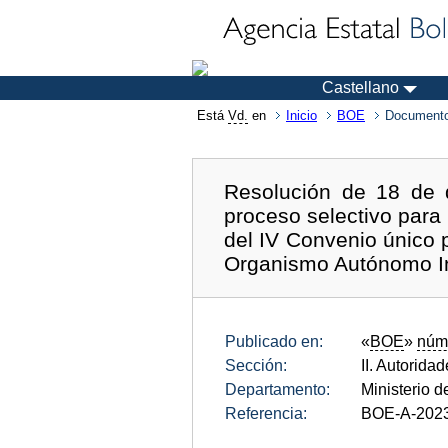
Castellano
Está
Vd.
en
Inicio
BOE
Documento
Resolución de 18 de d
proceso selectivo para
del IV Convenio único p
Organismo Autónomo Ins
Publicado en:
«
BOE
»
núm
Sección:
II. Autorida
Departamento:
Ministerio 
Referencia:
BOE-A-202