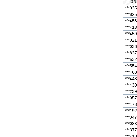
DN
***935
***825
***453
***413
***459
***921
***036
***837
***532
***554
***463
***443
***439
***239
***057
***173
***192
***947
***083
***377
***410