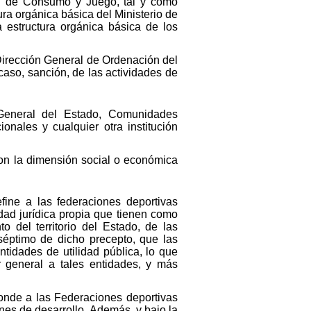
al de Consumo y Juego, tal y como
tura orgánica básica del Ministerio de
 estructura orgánica básica de los
 Dirección General de Ordenación del
 caso, sanción, de las actividades de
 General del Estado, Comunidades
nales y cualquier otra institución
con la dimensión social o económica
fine a las federaciones deportivas
dad jurídica propia que tienen como
to del territorio del Estado, de las
séptimo de dicho precepto, que las
tidades de utilidad pública, lo que
r general a tales entidades, y más
ponde a las Federaciones deportivas
ones de desarrollo. Además, y bajo la