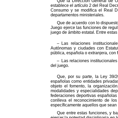
Que la Dirección General de O
establece el artículo 2 del Real Decr
Consumo y se modifica el Real Dec
departamentos ministeriales.
Que de acuerdo con lo dispuesto 
Juego ejerce las funciones de regula
juego de ámbito estatal. Entre estas
– Las relaciones institucion
Autónomas y ciudades con Estatuto
pública, española o extranjera, con 
– Las relaciones institucionale
del juego.
Que, por su parte, la Ley 39/2
españolas como entidades privadas 
objeto el fomento, la organización,
modalidades y especialidades depo
federaciones deportivas españolas 
conlleva el reconocimiento de los
específicamente aquellos que sean 
Que entre estas funciones, y b
ejercer la potestad disciplinaria en