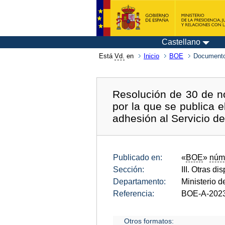
Castellano
Está
Vd.
en
Inicio
BOE
Documento
Resolución de 30 de n
por la que se publica 
adhesión al Servicio d
Publicado en:
«
BOE
»
núm
Sección:
III. Otras di
Departamento:
Ministerio 
Referencia:
BOE-A-202
Otros formatos: