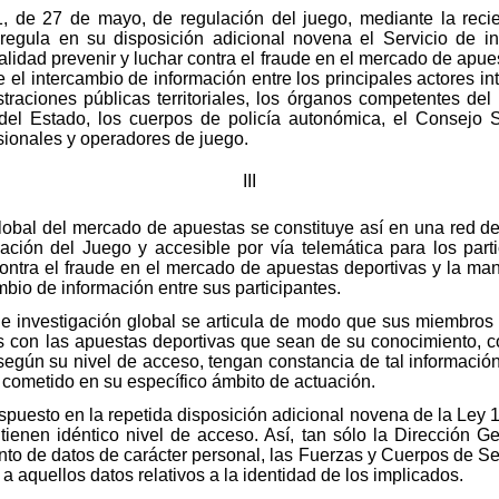
1, de 27 de mayo, de regulación del juego, mediante la recie
egula en su disposición adicional novena el Servicio de i
nalidad prevenir y luchar contra el fraude en el mercado de apu
 el intercambio de información entre los principales actores in
raciones públicas territoriales, los órganos competentes del Mi
el Estado, los cuerpos de policía autonómica, el Consejo S
esionales y operadores de juego.
III
global del mercado de apuestas se constituye así en una red d
ación del Juego y accesible por vía telemática para los part
 contra el fraude en el mercado de apuestas deportivas y la ma
mbio de información entre sus participantes.
de investigación global se articula de modo que sus miembros 
s con las apuestas deportivas que sean de su conocimiento, c
 según su nivel de acceso, tengan constancia de tal informació
e cometido en su específico ámbito de actuación.
spuesto en la repetida disposición adicional novena de la Ley 
s tienen idéntico nivel de acceso. Así, tan sólo la Dirección 
nto de datos de carácter personal, las Fuerzas y Cuerpos de S
 aquellos datos relativos a la identidad de los implicados.