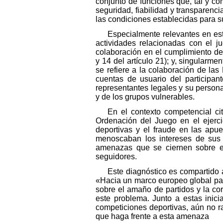
conjunto de funciones que, tal y com
seguridad, fiabilidad y transparenc
las condiciones establecidas para s
Especialmente relevantes en este
actividades relacionadas con el j
colaboración en el cumplimiento de 
y 14 del artículo 21); y, singularme
se refiere a la colaboración de la
cuentas de usuario del participan
representantes legales y su personal
y de los grupos vulnerables.
En el contexto competencial c
Ordenación del Juego en el ejerci
deportivas y el fraude en las apue
menoscaban los intereses de sus 
amenazas que se ciernen sobre el
seguidores.
Este diagnóstico es compartido 
«Hacia un marco europeo global par
sobre el amaño de partidos y la co
este problema. Junto a estas inic
competiciones deportivas, aún no r
que haga frente a esta amenaza