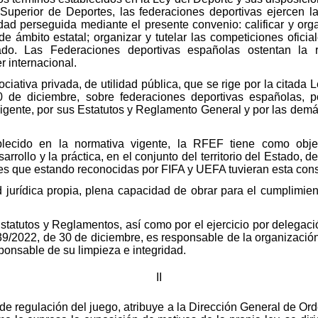
Superior de Deportes, las federaciones deportivas ejercen la
idad perseguida mediante el presente convenio: calificar y orga
de ámbito estatal; organizar y tutelar las competiciones oficia
stado. Las Federaciones deportivas españolas ostentan la
r internacional.
iativa privada, de utilidad pública, que se rige por la citada 
 de diciembre, sobre federaciones deportivas españolas, po
vigente, por sus Estatutos y Reglamento General y por las demá
.
ecido en la normativa vigente, la RFEF tiene como objeto
arrollo y la práctica, en el conjunto del territorio del Estado, 
ades que estando reconocidas por FIFA y UEFA tuvieran esta con
jurídica propia, plena capacidad de obrar para el cumplimient
atutos y Reglamentos, así como por el ejercicio por delegació
ey 39/2022, de 30 de diciembre, es responsable de la organización
ponsable de su limpieza e integridad.
II
e regulación del juego, atribuye a la Dirección General de Ord