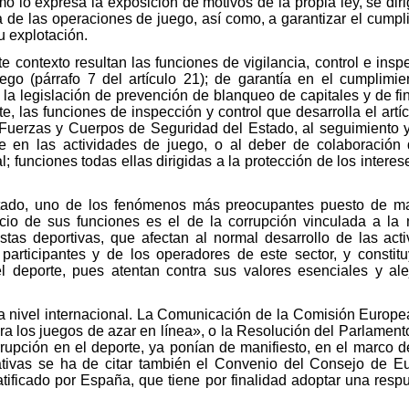
o lo expresa la exposición de motivos de la propia ley, se diri
ia de las operaciones de juego, así como, a garantizar el cumpl
u explotación.
 contexto resultan las funciones de vigilancia, control e insp
uego (párrafo 7 del artículo 21); de garantía en el cumplimi
la legislación de prevención de blanqueo de capitales y de fin
nte, las funciones de inspección y control que desarrolla el artí
s Fuerzas y Cuerpos de Seguridad del Estado, al seguimiento y
te en las actividades de juego, o al deber de colaboración 
; funciones todas ellas dirigidas a la protección de los interes
itado, uno de los fenómenos más preocupantes puesto de man
cio de sus funciones es el de la corrupción vinculada a la
stas deportivas, que afectan al normal desarrollo de las act
participantes y de los operadores de este sector, y consti
 deporte, pues atentan contra sus valores esenciales y ale
a nivel internacional. La Comunicación de la Comisión Europea
a los juegos de azar en línea», o la Resolución del Parlamen
rrupción en el deporte, ya ponían de manifiesto, en el marco 
iativas se ha de citar también el Convenio del Consejo de E
atificado por España, que tiene por finalidad adoptar una resp