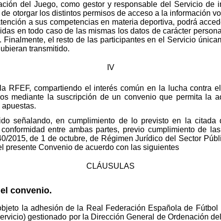
ción del Juego, como gestor y responsable del Servicio de i
e otorgar los distintos permisos de acceso a la información vol
tención a sus competencias en materia deportiva, podrá accede
idas en todo caso de las mismas los datos de carácter personal 
 Finalmente, el resto de las participantes en el Servicio única
ubieran transmitido.
IV
 la RFEF, compartiendo el interés común en la lucha contra el
os mediante la suscripción de un convenio que permita la 
 apuestas.
do señalando, en cumplimiento de lo previsto en la citada 
conformidad entre ambas partes, previo cumplimiento de las
 40/2015, de 1 de octubre, de Régimen Jurídico del Sector Púb
r el presente Convenio de acuerdo con las siguientes
CLÁUSULAS
el convenio.
objeto la adhesión de la Real Federación Española de Fútbol 
ervicio) gestionado por la Dirección General de Ordenación de