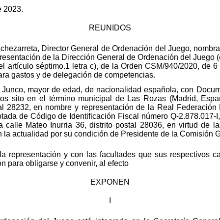
e 2023.
REUNIDOS
Echezarreta, Director General de Ordenación del Juego, nombr
esentación de la Dirección General de Ordenación del Juego (e
 artículo séptimo.1 letra c), de la Orden CSM/940/2020, de 6 d
para gastos y de delegación de competencias.
a Junco, mayor de edad, de nacionalidad española, con Docu
ctos sito en el término municipal de Las Rozas (Madrid, Esp
stal 28232, en nombre y representación de la Real Federación
de Código de Identificación Fiscal número Q-2.878.017-I, y 
 calle Mateo Inurria 36, distrito postal 28036, en virtud de l
n la actualidad por su condición de Presidente de la Comisión 
la representación y con las facultades que sus respectivos c
 para obligarse y convenir, al efecto
EXPONEN
I