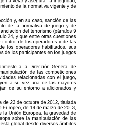
gen a velar y asegurar la integridad,
imiento de la normativa vigente y de
ección y, en su caso, sanción de las
ento de la normativa de juego y de
anciación del terrorismo (párrafos 9
culo 24, y que entre otras cuestiones
 control de los operadores y de las
de los operadores habilitados, sus
es de los participantes en los juegos
ifiesto a la Dirección General de
 manipulación de las competiciones
ividades relacionadas con el juego,
tuyen a su vez una de las mayores
jan de su entorno a aficionados y
 de 23 de octubre de 2012, titulada
to Europeo, de 14 de marzo de 2013,
de la Unión Europea, la gravedad de
uropa sobre la manipulación de las
uesta global desde diversos ámbitos