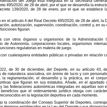
rdenación del Juego está integrada en la Secretaría Gener
eto 495/2020, de 28 de abril, por el que se desarrolla la estruc
reto 139/2020, de 28 de enero, por el que se establece la
en el artículo 4 del Real Decreto 495/2020, de 28 de abril, la
ción, autorización, supervisión, coordinación, control y, en su
 funciones figuran:
ales con otros órganos u organismos de la Administración
 de Autonomía, corporaciones locales, organismos internacio
funciones regulatorias en materia de juego.
s con cualesquiera entidades públicas o privadas en relación 
022, de 30 de diciembre, del Deporte, en su artículo 43, de
de naturaleza asociativa, sin ánimo de lucro y con personali
 la reglamentación, el desarrollo y la práctica, en el conjun
rtivas que figuran en sus estatutos. Añade, en el apartado 
y las federaciones autonómicas integradas en aquellas son en
 beneficios que el ordenamiento jurídico otorga con carácte
reconocidos en la legislación deportiva en cada momento.
ajo la coordinación del Consejo Superior de Deportes, corres
 los términos establecidos en la Ley del Deporte y sus disposici