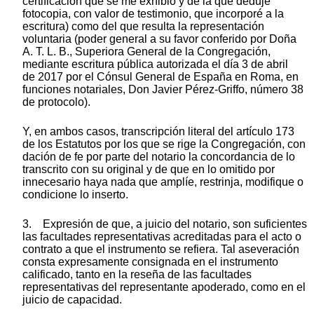
certificación que se me exhibió y de la que deduje
fotocopia, con valor de testimonio, que incorporé a la
escritura) como del que resulta la representación
voluntaria (poder general a su favor conferido por Doña
A. T. L. B., Superiora General de la Congregación,
mediante escritura pública autorizada el día 3 de abril
de 2017 por el Cónsul General de España en Roma, en
funciones notariales, Don Javier Pérez-Griffo, número 38
de protocolo).
Y, en ambos casos, transcripción literal del artículo 173
de los Estatutos por los que se rige la Congregación, con
dación de fe por parte del notario la concordancia de lo
transcrito con su original y de que en lo omitido por
innecesario haya nada que amplíe, restrinja, modifique o
condicione lo inserto.
3. Expresión de que, a juicio del notario, son suficientes
las facultades representativas acreditadas para el acto o
contrato a que el instrumento se refiera. Tal aseveración
consta expresamente consignada en el instrumento
calificado, tanto en la reseña de las facultades
representativas del representante apoderado, como en el
juicio de capacidad.