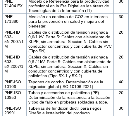
PNE
Modelo de Referencia para la productividad
30
71404 EX
profesional en la Era Digital en las áreas de
Tecnologías de la Información (TI).
PNE
Medición en continuo de CO2 en interiores
30
171380
para la prevención en salud y mejora del
bienestar.
PNE-HD
Cables de distribución de tensión asignada
20
603-
0,6/1 kV. Parte 5: Cables con aislamiento de
5N:2007/1
XLPE, sin armadura. Sección N: Cables sin
M
conductor concéntrico y con cubierta de PVC
(Tipo 5N).
PNE-HD
Cables de distribución de tensión asignada
20
603-
0,6 / 1kV. Parte 5: Cables con aislamiento de
5X:2007/1
XLPE, sin armadura. Sección X: Cables sin
M
conductor concéntrico y con cubierta de
poliolefina (Tipo 5X-1 y 5X-2).
PNE-ISO
Tapones de corcho. Determinación de la
40
10106
migración global (ISO 10106:2021).
PNE-ISO
Tubos y accesorios de polietileno (PE).
20
13953
Determinación de la resistencia a la tracción
y tipo de fallo en probetas soldadas a tope.
PNE-ISO
Tuberías de fundición dúctil para riegos.
30
23991
Diseño e instalación del producto.