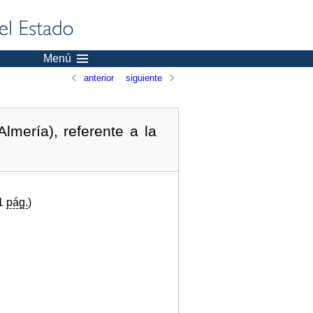
Menú
anterior
siguiente
mería), referente a la
(1
pág.
)