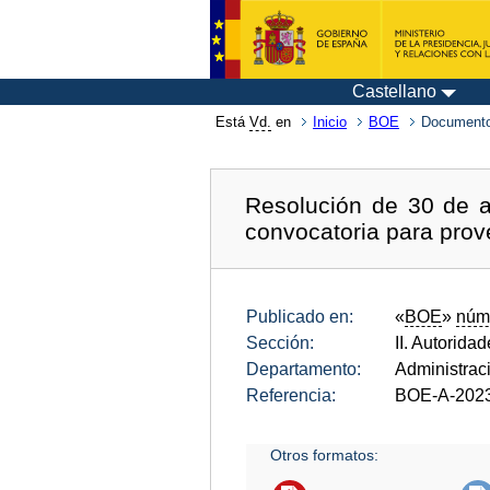
Castellano
Está
Vd.
en
Inicio
BOE
Documento
Resolución de 30 de a
convocatoria para prov
Publicado en:
«
BOE
»
núm
Sección:
II. Autorida
Departamento:
Administrac
Referencia:
BOE-A-202
Otros formatos: