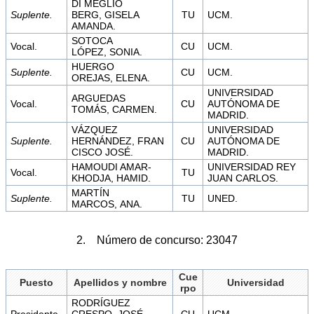
DI MEGLIO
Suplente.
BERG, GISELA
TU
UCM.
AMANDA.
SOTOCA
Vocal.
CU
UCM.
LÓPEZ, SONIA.
HUERGO
Suplente.
CU
UCM.
OREJAS, ELENA.
UNIVERSIDAD
ARGUEDAS
Vocal.
CU
AUTÓNOMA DE
TOMÁS, CARMEN.
MADRID.
VÁZQUEZ
UNIVERSIDAD
Suplente.
HERNÁNDEZ, FRAN
CU
AUTÓNOMA DE
CISCO JOSÉ.
MADRID.
HAMOUDI AMAR-
UNIVERSIDAD REY
Vocal.
TU
KHODJA, HAMID.
JUAN CARLOS.
MARTÍN
Suplente.
TU
UNED.
MARCOS, ANA.
2. Número de concurso: 23047
Cue
Puesto
Apellidos y nombre
Universidad
rpo
RODRÍGUEZ