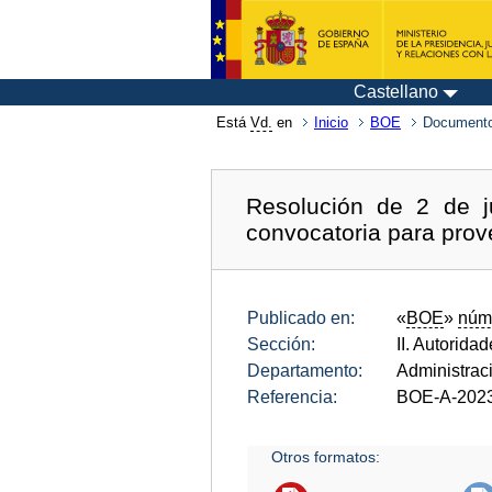
Castellano
Está
Vd.
en
Inicio
BOE
Documento
Resolución de 2 de j
convocatoria para prov
Publicado en:
«
BOE
»
núm
Sección:
II. Autorida
Departamento:
Administrac
Referencia:
BOE-A-202
Otros formatos: