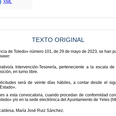
XML
TEXTO ORIGINAL
ovincia de Toledo» número 101, de 29 de mayo de 2023, se han 
oveer:
rativo/a Intervención-Tesorería, perteneciente a la escala d
ición, en turno libre.
licitudes será de veinte días hábiles, a contar desde el sig
 Estado».
tes a esta convocatoria, cuando procedan de conformidad con 
Toledo» y/o en la sede electrónica del Ayuntamiento de Yeles (htt
lcaldesa, María José Ruiz Sánchez.