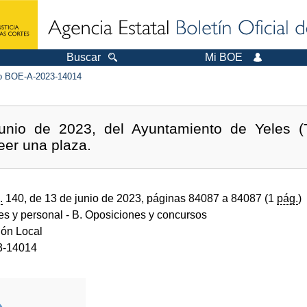
Buscar
Mi BOE
 BOE-A-2023-14014
unio de 2023, del Ayuntamiento de Yeles (To
eer una plaza.
.
140, de 13 de junio de 2023, páginas 84087 a 84087 (1
pág.
)
des y personal
- B. Oposiciones y concursos
ión Local
3-14014