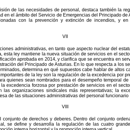
sión de las necesidades de personal, destaca también la regu
d en el ámbito del Servicio de Emergencias del Principado de As
acionadas con la prevención y extinción de incendios, y en
VII
aciones administrativas, en tanto que aspecto nuclear del estatu
a, esta ley mantiene la nueva situación de servicios en el sect
ificación aprobada en 2014, y clarifica que se encuentra en serv
tración del Principado de Asturias. En lo que respecta a los ser
terminados, determina en qué supuestos cabe hablar de altos ca
importantes de la ley son la regulación de la excedencia por pr
 para quienes sean nombrados para el desempeño temporal de e
a excedencia forzosa por prestación de servicios en el sector
las organizaciones sindicales más representativas; la exc
esa de las situaciones administrativas del personal funcionario 
VIII
n el conjunto de derechos y deberes. Dentro del conjunto ord
al, se define y desarrolla la regulación de las cuatro gran
omoción interna horizontal y la promoción interna vertical.