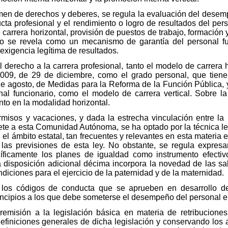
en de derechos y deberes, se regula la evaluación del dese
ucta profesional y el rendimiento o logro de resultados del pe
carrera horizontal, provisión de puestos de trabajo, formación 
o se revela como un mecanismo de garantía del personal fun
 exigencia legítima de resultados.
derecho a la carrera profesional, tanto el modelo de carrera h
2009, de 29 de diciembre, como el grado personal, que tiene 
de agosto, de Medidas para la Reforma de la Función Pública, y
al funcionario, como el modelo de carrera vertical. Sobre la
nto en la modalidad horizontal.
misos y vacaciones, y dada la estrecha vinculación entre la 
te a esta Comunidad Autónoma, se ha optado por la técnica leg
l ámbito estatal, tan frecuentes y relevantes en esta materia e
s las previsiones de esta ley. No obstante, se regula expresam
ficamente los planes de igualdad como instrumento efectivo
a disposición adicional décima incorpora la novedad de las s
diciones para el ejercicio de la paternidad y de la maternidad.
los códigos de conducta que se aprueben en desarrollo de
incipios a los que debe someterse el desempeño del personal 
remisión a la legislación básica en materia de retribuciones
efiniciones generales de dicha legislación y conservando los a