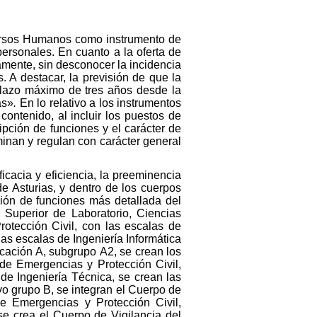
cursos Humanos como instrumento de
personales. En cuanto a la oferta de
amente, sin desconocer la incidencia
. A destacar, la previsión de que la
 plazo máximo de tres años desde la
as»
.
En lo relativo a los instrumentos
ontenido, al incluir los puestos de
ripción de funciones y el carácter de
rminan y regulan con carácter general
icacia y eficiencia, la preeminencia
de Asturias, y dentro de los cuerpos
ción de funciones más detallada del
 Superior de Laboratorio, Ciencias
otección Civil, con las escalas de
las escalas de Ingeniería Informática
icación A, subgrupo A2, se crean los
de Emergencias y Protección Civil,
 de Ingeniería Técnica, se crean las
vo grupo B, se integran el Cuerpo de
e Emergencias y Protección Civil,
se crea el Cuerpo de Vigilancia del