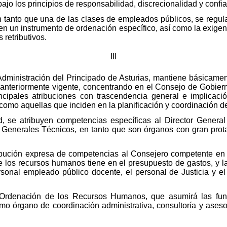
 bajo los principios de responsabilidad, discrecionalidad y confi
 tanto que una de las clases de empleados públicos, se regula
 en un instrumento de ordenación específico, así como la exigen
 retributivos.
III
 la Administración del Principado de Asturias, mantiene básicam
n anteriormente vigente, concentrando en el Consejo de Gobie
ncipales atribuciones con trascendencia general e implicaci
 como aquellas que inciden en la planificación y coordinación 
 se atribuyen competencias específicas al Director Genera
s Generales Técnicos, en tanto que son órganos con gran prot
bución expresa de competencias al Consejero competente en 
de los recursos humanos tiene en el presupuesto de gastos, y l
sonal empleado público docente, el personal de Justicia y el
rdenación de los Recursos Humanos, que asumirá las funci
o órgano de coordinación administrativa, consultoría y aseso