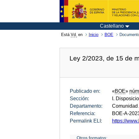
Castellano
Está
Vd.
en
Inicio
BOE
Documento
Ley 2/2023, de 15 de m
Publicado en:
«
BOE
»
núm
Sección:
I. Disposici
Departamento:
Comunidad A
Referencia:
BOE-A-202
Permalink ELI:
https://www.
Otros formatos: