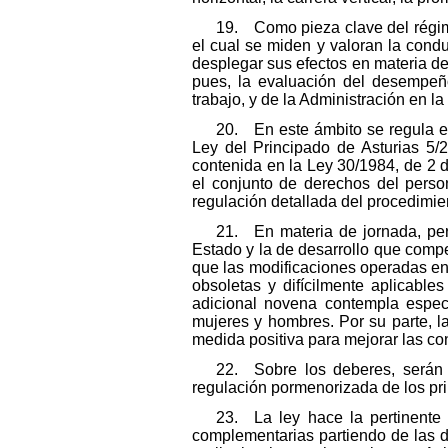
19. Como pieza clave del régim
el cual se miden y valoran la cond
desplegar sus efectos en materia de 
pues, la evaluación del desempeñ
trabajo, y de la Administración en la
20. En este ámbito se regula el 
Ley del Principado de Asturias 5/
contenida en la Ley 30/1984, de 2 
el conjunto de derechos del person
regulación detallada del procedimie
21. En materia de jornada, per
Estado y la de desarrollo que compe
que las modificaciones operadas en e
obsoletas y difícilmente aplicable
adicional novena contempla especí
mujeres y hombres. Por su parte, l
medida positiva para mejorar las con
22. Sobre los deberes, serán 
regulación pormenorizada de los pr
23. La ley hace la pertinente 
complementarias partiendo de las d