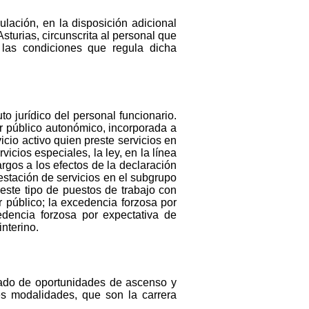
lación, en la disposición adicional
turias, circunscrita al personal que
 las condiciones que regula dicha
to jurídico del personal funcionario.
or público autonómico, incorporada a
icio activo quien preste servicios en
vicios especiales, la ley, en la línea
rgos a los efectos de la declaración
estación de servicios en el subgrupo
ste tipo de puestos de trabajo con
 público; la excedencia forzosa por
edencia forzosa por expectativa de
interino.
enado de oportunidades de ascenso y
des modalidades, que son la carrera