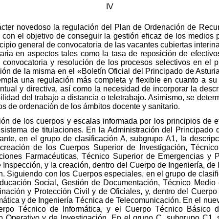
IV
rácter novedoso la regulación del Plan de Ordenación de Re
, con el objetivo de conseguir la gestión eficaz de los medios 
cipio general de convocatoria de las vacantes cubiertas interin
aria en aspectos tales como la tasa de reposición de efectivos
a convocatoria y resolución de los procesos selectivos en el
ón de la misma en el «Boletín Oficial del Principado de Asturi
mpla una regulación más completa y flexible en cuanto a su c
entual y directiva, así como la necesidad de incorporar la desc
ilidad del trabajo a distancia o teletrabajo. Asimismo, se dete
os de ordenación de los ámbitos docente y sanitario.
n de los cuerpos y escalas informada por los principios de ef
sistema de titulaciones. En la Administración del Principado 
ante, en el grupo de clasificación A, subgrupo A1, la descrip
reación de los Cuerpos Superior de Investigación, Técnico
ciones Farmacéuticas, Técnico Superior de Emergencias y Pr
 Inspección, y la creación, dentro del Cuerpo de Ingeniería, de 
. Siguiendo con los Cuerpos especiales, en el grupo de clasif
ducación Social, Gestión de Documentación, Técnico Medio 
nación y Protección Civil y de Oficiales, y, dentro del Cuerpo
mática y de Ingeniería Técnica de Telecomunicación. En el nue
rpo Técnico de Informática, y el Cuerpo Técnico Básico d
 Operativo y de Investigación. En el grupo C, subgrupo C1, 