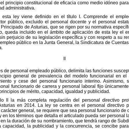
del principio constitucional de eficacia como medio idóneo para
ad administrativa.
esta ley viene definido en el título I. Comprende el emple
or público, excluido el personal docente y el personal estatu
 Principado de Asturias, que se rigen por su normativa específi
o, queda incluido en el ámbito de aplicación de esta ley el 
in perjuicio de su legislación específica y con respeto a su re
l empleo público en la Junta General, la Sindicatura de Cuenta
a.
II
clases de personal empleado público, delimita las funciones susc
incipio general de prevalencia del modelo funcionarial en el
nto y cese del personal funcionario interino. Asimismo, 
onal funcionario de carrera y personal laboral fijo únicament
principios de mérito, capacidad, igualdad y publicidad.
o II la más completa regulación del personal directivo profe
sturias en 2014. La ley se centra en el personal directivo p
 carácter general, se requiere que sea personal funcionario de 
en los términos que detalla el articulado pueda ser personal la
y en la duración de su nombramiento, que tendrá rango de Subdi
a capacidad, la publicidad y la concurrencia, se concibe par