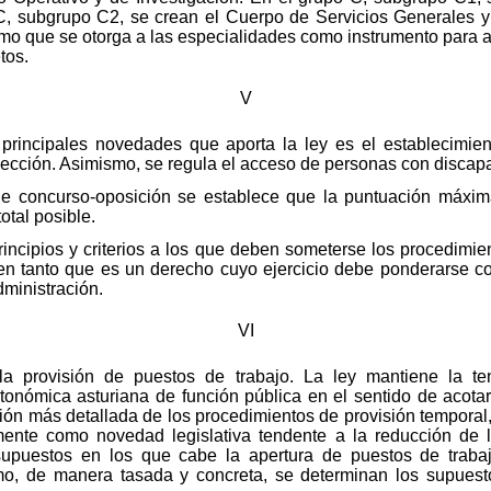
o C, subgrupo C2, se crean el Cuerpo de Servicios Generales
mo que se otorga a las especialidades como instrumento para as
tos.
V
s principales novedades que aporta la ley es el establecim
elección. Asimismo, se regula el acceso de personas con discap
e concurso-oposición se establece que la puntuación máxim
otal posible.
incipios y criterios a los que deben someterse los procedimien
, en tanto que es un derecho cuyo ejercicio debe ponderarse co
ministración.
VI
la provisión de puestos de trabajo. La ley mantiene la te
utonómica asturiana de función pública en el sentido de acotar
ón más detallada de los procedimientos de provisión temporal,
samente como novedad legislativa tendente a la reducción de 
upuestos en los que cabe la apertura de puestos de trabajo
mo, de manera tasada y concreta, se determinan los supuest