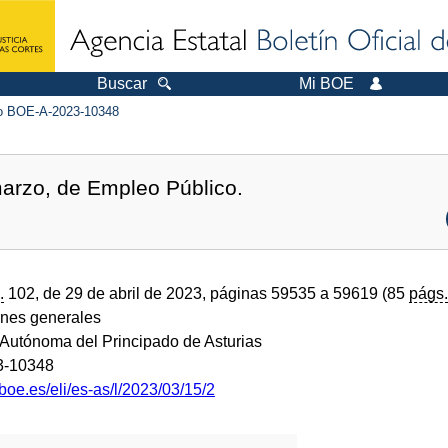
Buscar
Mi BOE
 BOE-A-2023-10348
arzo, de Empleo Público.
.
102, de 29 de abril de 2023, páginas 59535 a 59619 (85
págs.
ones generales
utónoma del Principado de Asturias
3-10348
boe.es/eli/es-as/l/2023/03/15/2