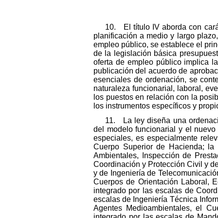
10. El título IV aborda con ca
planificación a medio y largo plazo
empleo público, se establece el prin
de la legislación básica presupuest
oferta de empleo público implica l
publicación del acuerdo de aprobaci
esenciales de ordenación, se conte
naturaleza funcionarial, laboral, ev
los puestos en relación con la posib
los instrumentos específicos y propi
11. La ley diseña una ordenació
del modelo funcionarial y el nuevo 
especiales, es especialmente relev
Cuerpo Superior de Hacienda; la c
Ambientales, Inspección de Presta
Coordinación y Protección Civil y de
y de Ingeniería de Telecomunicación
Cuerpos de Orientación Laboral, E
integrado por las escalas de Coordi
escalas de Ingeniería Técnica Infor
Agentes Medioambientales, el Cue
integrado por las escalas de Mando