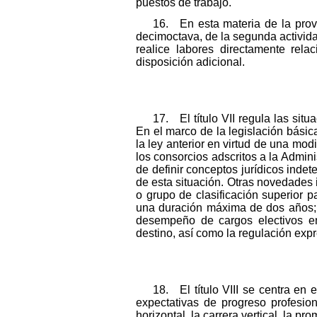
puestos de trabajo.
16. En esta materia de la provi
decimoctava, de la segunda activida
realice labores directamente rel
disposición adicional.
17. El título VII regula las situ
En el marco de la legislación básic
la ley anterior en virtud de una mod
los consorcios adscritos a la Adminis
de definir conceptos jurídicos inde
de esta situación. Otras novedades 
o grupo de clasificación superior
una duración máxima de dos años; l
desempeño de cargos electivos en 
destino, así como la regulación expr
18. El título VIII se centra e
expectativas de progreso profesion
horizontal, la carrera vertical, la pr