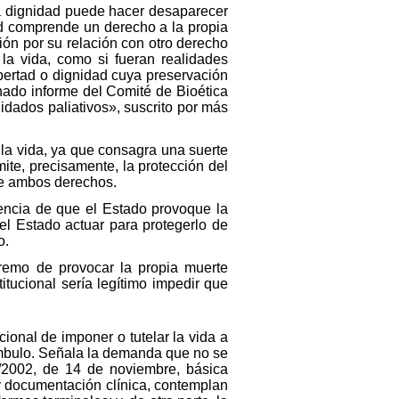
 la dignidad puede hacer desaparecer
tad comprende un derecho a la propia
ión por su relación con otro derecho
a vida, como si fueran realidades
ibertad o dignidad cuya preservación
onado informe del Comité de Bioética
idados paliativos», suscrito por más
e la vida, ya que consagra una suerte
ite, precisamente, la protección del
de ambos derechos.
igencia de que el Estado provoque la
el Estado actuar para protegerlo de
o.
tremo de provocar la propia muerte
tucional sería legítimo impedir que
cional de imponer o tutelar la vida a
eámbulo. Señala la demanda que no se
1/2002, de 14 de noviembre, básica
y documentación clínica, contemplan