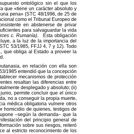
supuesto ontológico sin el que los
a que «tiene un carácter absoluto y
inguna pena» (STC 48/1996, de 25 de
tucional como el Tribunal Europeo de
nsistente en abstenerse de privar
uficientes para salvaguardar la vida
rces c. Rumanía)
. Esta obligación
uye, a la luz de la importancia del
(STC 53/1985, FFJJ 4, 7 y 12). Todo
, que obliga al Estado a proveer la
d.
eutanasia, en relación con ella son
TC 53/1985 entendió que la concepción
stablecer mecanismos de protección
entes resaltan las diferencias entre
talmente desplegado y absoluto; (ii)
unio, permite concluir que el único
da, no a conseguir la propia muerte,
cia médica obligatoria vulnere otros
r homicidio de quienes, testigos de
, supone –según la demanda– que la
festación del principio general de
nformación sobre sus riesgos, reiteró
ce al estricto reconocimiento de los