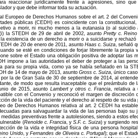
ara reaccionar jurídicamente frente a agresiones, sino q
islador y que debe informar toda su actuación.
nal Europeo de Derechos Humanos sobre el art. 2 del Convenio
rtades públicas (CEDH) es coincidente con la constitucional
etivo a morir, ni mucho menos a la eutanasia (o al suicidio
 (i) la STEDH de 29 de abril de 2002, asunto
Pretty c. Rein
ó la existencia de un derecho a morir o a suicidarse y rechaz
la STEDH de 20 de enero de 2011, asunto
Haas c. Suiza
, señaló 
cuando se esté en condiciones de forjar libremente la propia vo
one sobre el Estado una obligación positiva de adoptar las 
EDH impone a las autoridades el deber de proteger a las perso
a para su propia vida, como ya se había señalado en la ST
STEDH de 14 de mayo de 2013, asunto
Gross c. Suiza
, único caso
 por la de Gran Sala de 30 de septiembre de 2014, al entend
ante, de modo que resulta inaceptable que el preámbulo de l
junio de 2015, asunto
Lambert y otros c. Francia
, relativa 
atible con el Convenio y reconoció el margen de discreción 
ección de la vida del paciente y el derecho al respeto de su vid
opeo de Derechos Humanos relativa al art. 2 CEDH ha estable
ecuadas para salvaguardar la vida de las personas bajo su ju
 medidas preventivas frente a autolesiones, siendo a estos ef
ulnerable (
Renolde c. Francia
, y
S.F. c. Suiza
) y surgiendo re
cción de la vida e integridad física de una persona hospita
eino Unido
, y
Fernandes de Oliveira c. Portugal
); que el Esta