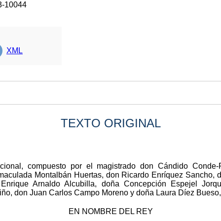
3-10044
XML
TEXTO ORIGINAL
ucional, compuesto por el magistrado don Cándido Conde-P
maculada Montalbán Huertas, don Ricardo Enríquez Sancho, d
nrique Arnaldo Alcubilla, doña Concepción Espejel Jorq
biño, don Juan Carlos Campo Moreno y doña Laura Díez Bueso
EN NOMBRE DEL REY