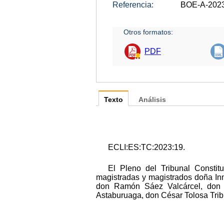
Referencia:
BOE-A-202
Otros formatos:
PDF
Texto
Análisis
ECLI:ES:TC:2023:19.
El Pleno del Tribunal Constit
magistradas y magistrados doña In
don Ramón Sáez Valcárcel, don E
Astaburuaga, don César Tolosa Tri