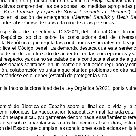
nda fuego en protesta por un desahucio (
Mikayil Mammadov c.
ositivas comprenden las de adoptar las medidas apropiadas pa
a
;
Vo c. Francia
, y
Lopes de Sousa Fernandes c. Portugal
), 
tos en situación de emergencia (
Mehmet Sentürk y Bekir Sen
tados abstenerse de causar la muerte a las personas.
cífica de la sentencia 123/2021, del Tribunal Constitucional
epública solicitó sobre la constitucionalidad de diversa
la República, que regula las condiciones especiales en las que
ifica el Código penal. La demanda destaca que esta sentenci
cto de fin de vida trazado de acuerdo con las concepciones y v
l respecto, ya que no se trataba de la conducta aislada de alg
rofesionales sanitarios, en un marco de actuación regulado y con
ión, colaboración voluntaria que plantea problemas de otra na
ctándose en el deber (estatal) de proteger la vida.
 la inconstitucionalidad de la Ley Orgánica 3/2021, por la vulne
mité de Bioética de España sobre el final de la vida y la a
erminológicas. La «adecuación terapéutica» (mal llamada eutan
nación terapéutica» (vulgarmente denominada ensañamiento tera
curso sobre la «eutanasia o auxilio médico al suicidio», esto e
ión del Estado que cumplan las condiciones establecidas en la