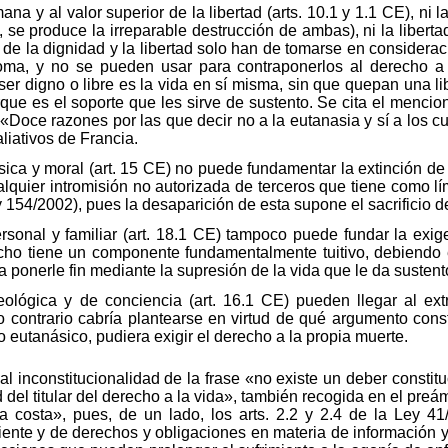
na y al valor superior de la libertad (arts. 10.1 y 1.1 CE), ni
o, se produce la irreparable destrucción de ambas), ni la liber
e la dignidad y la libertad solo han de tomarse en considerac
ma, y no se pueden usar para contraponerlos al derecho a l
 ser digno o libre es la vida en sí misma, sin que quepan una l
orque es el soporte que les sirve de sustento. Se cita el menci
oce razones por las que decir no a la eutanasia y sí a los cu
iativos de Francia.
física y moral (art. 15 CE) no puede fundamentar la extinción d
lquier intromisión no autorizada de terceros que tiene como lím
 154/2002), pues la desaparición de esta supone el sacrificio 
 personal y familiar (art. 18.1 CE) tampoco puede fundar la ex
cho tiene un componente fundamentalmente tuitivo, debiendo 
 ponerle fin mediante la supresión de la vida que le da sustent
eológica y de conciencia (art. 16.1 CE) pueden llegar al ex
contrario cabría plantearse en virtud de qué argumento consti
o eutanásico, pudiera exigir el derecho a la propia muerte.
al inconstitucionalidad de la frase «no existe un deber constitu
d del titular del derecho a la vida», también recogida en el pr
da costa», pues, de un lado, los arts. 2.2 y 2.4 de la Ley 4
iente y de derechos y obligaciones en materia de información 