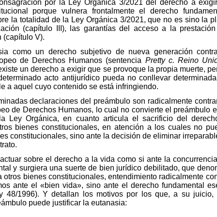
onsagración por la Ley Orgánica 3/2021 del derecho a exigi
titucional porque vulnera frontalmente el derecho fundamen
re la totalidad de la Ley Orgánica 3/2021, que no es sino la pl
zación (capítulo III), las garantías del acceso a la prestación
(capítulo V).
sia como un derecho subjetivo de nueva generación contra
Europeo de Derechos Humanos (sentencia
Pretty c. Reino Uni
iste un derecho a exigir que se provoque la propia muerte, pero
determinado acto antijurídico pueda no conllevar determinada
e a aquel cuyo contenido se está infringiendo.
nadas declaraciones del preámbulo son radicalmente contraria
opeo de Derechos Humanos, lo cual no convierte el preámbulo en
e la Ley Orgánica, en cuanto articula el sacrificio del dere
tros bienes constitucionales, en atención a los cuales no p
s constitucionales, sino ante la decisión de eliminar irreparabl
rato.
ctuar sobre el derecho a la vida como si ante la concurrenci
al y surgiera una suerte de bien jurídico debilitado, que den
 a otros bienes constitucionales, entendimiento radicalmente con
os ante el «bien vida», sino ante el derecho fundamental esen
 48/1996). Y detallan los motivos por los que, a su juicio
ámbulo puede justificar la eutanasia: