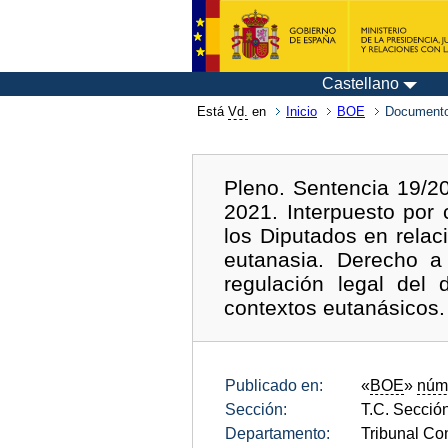
Castellano
Está
Vd.
en
Inicio
BOE
Documento
Pleno. Sentencia 19/2
2021. Interpuesto por
los Diputados en relac
eutanasia. Derecho a 
regulación legal del
contextos eutanásicos. 
Publicado en:
«
BOE
»
núm
Sección:
T.C. Sección
Departamento:
Tribunal Con