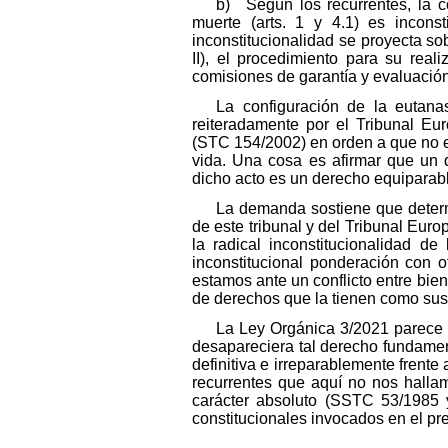
b) Según los recurrentes, la c
muerte (arts. 1 y 4.1) es incons
inconstitucionalidad se proyecta sob
II), el procedimiento para su reali
comisiones de garantía y evaluación 
La configuración de la eutana
reiteradamente por el Tribunal 
(STC 154/2002) en orden a que no ex
vida. Una cosa es afirmar que un 
dicho acto es un derecho equiparabl
La demanda sostiene que determi
de este tribunal y del Tribunal Eur
la radical inconstitucionalidad d
inconstitucional ponderación con o
estamos ante un conflicto entre biene
de derechos que la tienen como sust
La Ley Orgánica 3/2021 parece a
desapareciera tal derecho fundament
definitiva e irreparablemente frente
recurrentes que aquí no nos hallam
carácter absoluto (SSTC 53/1985 y
constitucionales invocados en el pre