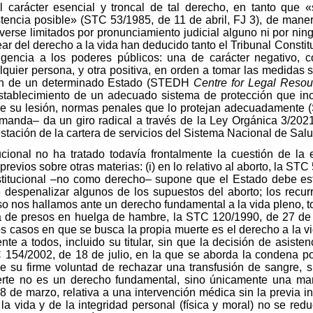
 carácter esencial y troncal de tal derecho, en tanto que «
stencia posible» (STC 53/1985, de 11 de abril, FJ 3), de maner
verse limitados por pronunciamiento judicial alguno ni por n
ear del derecho a la vida han deducido tanto el Tribunal Consti
ncia a los poderes públicos: una de carácter negativo, co
quier persona, y otra positiva, en orden a tomar las medidas s
ción de un determinado Estado (STEDH
Centre for Legal Resou
stablecimiento de un adecuado sistema de protección que incl
 de su lesión, normas penales que lo protejan adecuadamente 
manda– da un giro radical a través de la Ley Orgánica 3/2021
tación de la cartera de servicios del Sistema Nacional de Salu
cional no ha tratado todavía frontalmente la cuestión de la 
revios sobre otras materias: (i) en lo relativo al aborto, la S
stitucional –no como derecho– supone que el Estado debe e
 despenalizar algunos de los supuestos del aborto; los recurr
so nos hallamos ante un derecho fundamental a la vida pleno, to
a de presos en huelga de hambre, la STC 120/1990, de 27 de j
 casos en que se busca la propia muerte es el derecho a la vi
te a todos, incluido su titular, sin que la decisión de asisten
TC 154/2002, de 18 de julio, en la que se aborda la condena po
de su firme voluntad de rechazar una transfusión de sangre
uerte no es un derecho fundamental, sino únicamente una mani
28 de marzo, relativa a una intervención médica sin la previa i
la vida y de la integridad personal (física y moral) no se redu