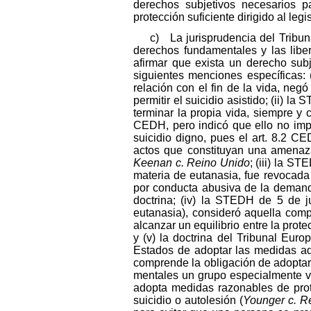
derechos subjetivos necesarios p
protección suficiente dirigido al leg
c) La jurisprudencia del Tribu
derechos fundamentales y las libe
afirmar que exista un derecho subj
siguientes menciones específicas:
relación con el fin de la vida, neg
permitir el suicidio asistido; (ii) 
terminar la propia vida, siempre y 
CEDH, pero indicó que ello no imp
suicidio digno, pues el art. 8.2 C
actos que constituyan una amenaz
Keenan c. Reino Unido
; (iii) la 
materia de eutanasia, fue revocada
por conducta abusiva de la demand
doctrina; (iv) la STEDH de 5 de 
eutanasia), consideró aquella comp
alcanzar un equilibrio entre la prot
y (v) la doctrina del Tribunal Eur
Estados de adoptar las medidas ad
comprende la obligación de adoptar
mentales un grupo especialmente v
adopta medidas razonables de prote
suicidio o autolesión (
Younger c. R