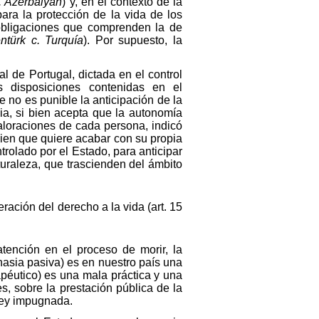
 Azerbaiyán
) y, en el contexto de la
ra la protección de la vida de los
obligaciones que comprenden la de
türk c. Turquía
). Por supuesto, la
 de Portugal, dictada en el control
s disposiciones contenidas en el
 no es punible la anticipación de la
a, si bien acepta que la autonomía
aloraciones de cada persona, indicó
uien que quiere acabar con su propia
trolado por el Estado, para anticipar
turaleza, que trascienden del ámbito
ración del derecho a la vida (art. 15
tención en el proceso de morir, la
asia pasiva) es en nuestro país una
péutico) es una mala práctica y una
s, sobre la prestación pública de la
 ley impugnada.