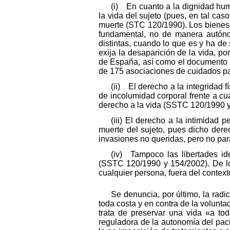
(i) En cuanto a la dignidad huma
la vida del sujeto (pues, en tal cas
muerte (STC 120/1990). Los bienes d
fundamental, no de manera autóno
distintas, cuando lo que es y ha de
exija la desaparición de la vida, p
de España, así como el documento «D
de 175 asociaciones de cuidados pal
(ii) El derecho a la integridad 
de incolumidad corporal frente a cua
derecho a la vida (SSTC 120/1990 y
(iii) El derecho a la intimidad
muerte del sujeto, pues dicho dere
invasiones no queridas, pero no para
(iv) Tampoco las libertades id
(SSTC 120/1990 y 154/2002). De lo 
cualquier persona, fuera del context
Se denuncia, por último, la radic
toda costa y en contra de la volunta
trata de preservar una vida «a to
reguladora de la autonomía del pac