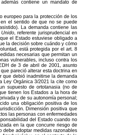
ue además contiene un mandato de
 europeo para la protección de los
, en el sentido de que no se puede
 asistido). La demanda contiene las
o Unido
, referente jurisprudencial en
ó que el Estado estuviese obligado a
que la decisión sobre cuándo y cómo
luntad, está protegida por el art. 8
medidas necesarias que permitan un
nas vulnerables, incluso contra los
EDH de 3 de abril de 2001, asunto
 que pareció alterar esta doctrina en
er que debió inadmitirse la demanda
a Ley Orgánica 3/2021 la cite como
a un supuesto de ortotanasia (no de
que tienen los Estados a la hora de
a privada y de su autonomía personal;
cido una obligación positiva de los
risdicción. Dimensión positiva que
ectos las personas con enfermedades
sponsabilidad del Estado cuando no
lizada en la que concurre riesgo de
do debe adoptar medidas razonables