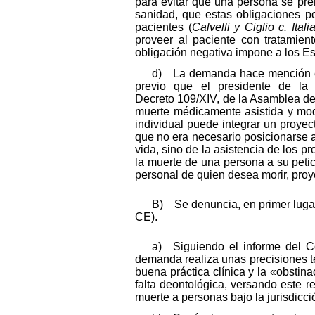
para evitar que una persona se pre
sanidad, que estas obligaciones p
pacientes (
Calvelli y Ciglio c. Itali
proveer al paciente con tratamien
obligación negativa impone a los Es
d) La demanda hace mención espe
previo que el presidente de la R
Decreto 109/XIV, de la Asamblea de 
muerte médicamente asistida y mod
individual puede integrar un proye
que no era necesario posicionarse a
vida, sino de la asistencia de los p
la muerte de una persona a su petic
personal de quien desea morir, proye
B) Se denuncia, en primer lugar,
CE).
a) Siguiendo el informe del Co
demanda realiza unas precisiones t
buena práctica clínica y la «obsti
falta deontológica, versando este re
muerte a personas bajo la jurisdicc