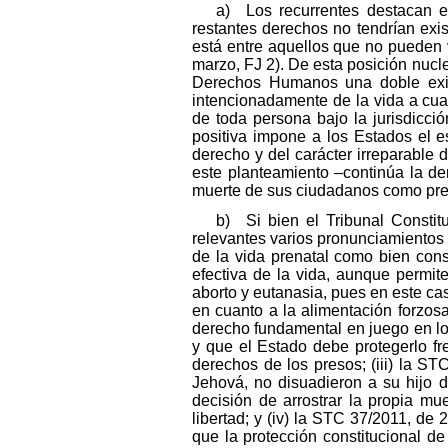
a) Los recurrentes destacan el
restantes derechos no tendrían exi
está entre aquellos que no pueden 
marzo, FJ 2). De esta posición nucl
Derechos Humanos una doble exige
intencionadamente de la vida a cual
de toda persona bajo la jurisdic
positiva impone a los Estados el e
derecho y del carácter irreparable
este planteamiento –continúa la de
muerte de sus ciudadanos como pres
b) Si bien el Tribunal Constitu
relevantes varios pronunciamientos p
de la vida prenatal como bien con
efectiva de la vida, aunque permite
aborto y eutanasia, pues en este ca
en cuanto a la alimentación forzos
derecho fundamental en juego en los
y que el Estado debe protegerlo fren
derechos de los presos; (iii) la S
Jehová, no disuadieron a su hijo 
decisión de arrostrar la propia m
libertad; y (iv) la STC 37/2011, de 
que la protección constitucional de 