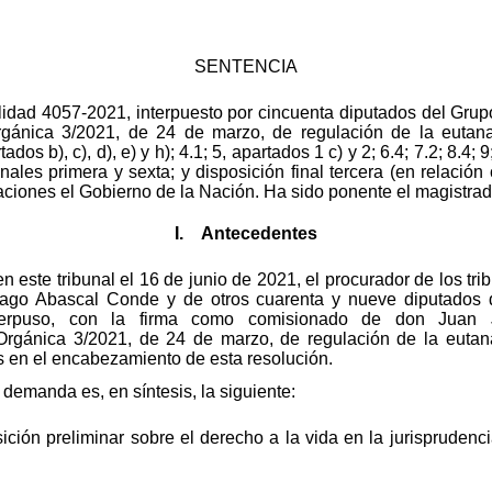
SENTENCIA
alidad 4057-2021, interpuesto por cincuenta diputados del Gru
gánica 3/2021, de 24 de marzo, de regulación de la eutanas
ados b), c), d), e) y h); 4.1; 5, apartados 1 c) y 2; 6.4; 7.2; 8.4;
nales primera y sexta; y disposición final tercera (en relación 
gaciones el Gobierno de la Nación. Ha sido ponente el magistr
I. Antecedentes
n este tribunal el 16 de junio de 2021, el procurador de los tr
go Abascal Conde y de otros cuarenta y nueve diputados d
terpuso, con la firma como comisionado de don Juan J
 Orgánica 3/2021, de 24 de marzo, de regulación de la eutana
 en el encabezamiento de esta resolución.
 demanda es, en síntesis, la siguiente:
ón preliminar sobre el derecho a la vida en la jurisprudencia