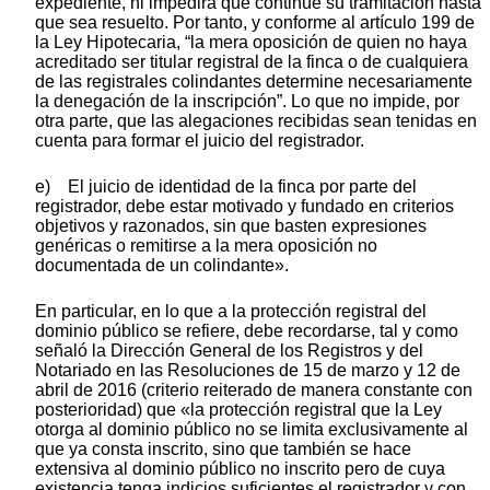
expediente, ni impedirá que continúe su tramitación hasta
que sea resuelto. Por tanto, y conforme al artículo 199 de
la Ley Hipotecaria, “la mera oposición de quien no haya
acreditado ser titular registral de la finca o de cualquiera
de las registrales colindantes determine necesariamente
la denegación de la inscripción”. Lo que no impide, por
otra parte, que las alegaciones recibidas sean tenidas en
cuenta para formar el juicio del registrador.
e) El juicio de identidad de la finca por parte del
registrador, debe estar motivado y fundado en criterios
objetivos y razonados, sin que basten expresiones
genéricas o remitirse a la mera oposición no
documentada de un colindante».
En particular, en lo que a la protección registral del
dominio público se refiere, debe recordarse, tal y como
señaló la Dirección General de los Registros y del
Notariado en las Resoluciones de 15 de marzo y 12 de
abril de 2016 (criterio reiterado de manera constante con
posterioridad) que «la protección registral que la Ley
otorga al dominio público no se limita exclusivamente al
que ya consta inscrito, sino que también se hace
extensiva al dominio público no inscrito pero de cuya
existencia tenga indicios suficientes el registrador y con