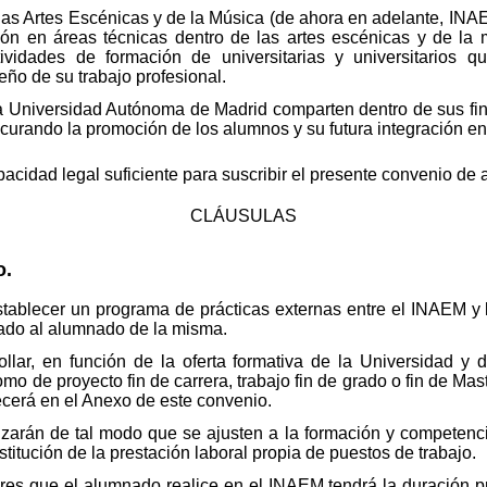
 las Artes Escénicas y de la Música (de ahora en adelante, INAE
ión en áreas técnicas dentro de las artes escénicas y de la 
tividades de formación de universitarias y universitarios 
ño de su trabajo profesional.
a Universidad Autónoma de Madrid comparten dentro de sus fin
curando la promoción de los alumnos y su futura integración en 
pacidad legal suficiente para suscribir el presente convenio de 
CLÁUSULAS
o.
establecer un programa de prácticas externas entre el INAEM 
nado al alumnado de la misma.
ollar, en función de la oferta formativa de la Universidad y 
como de proyecto fin de carrera, trabajo fin de grado o fin de M
cerá en el Anexo de este convenio.
nizarán de tal modo que se ajusten a la formación y competen
stitución de la prestación laboral propia de puestos de trabajo.
lares que el alumnado realice en el INAEM tendrá la duración p