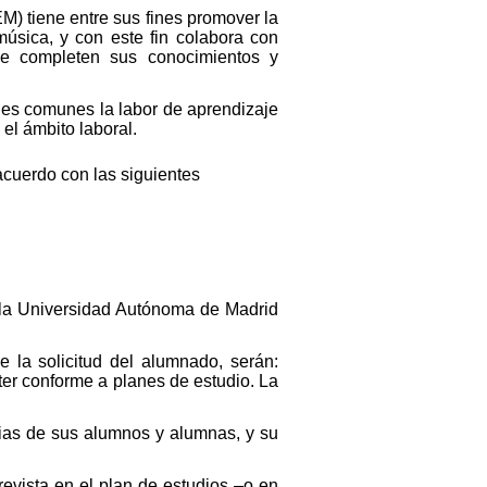
M) tiene entre sus fines promover la
música, y con este fin colabora con
que completen sus conocimientos y
es comunes la labor de aprendizaje
el ámbito laboral.
acuerdo con las siguientes
y la Universidad Autónoma de Madrid
de la solicitud del alumnado, serán:
aster conforme a planes de estudio. La
cias de sus alumnos y alumnas, y su
revista en el plan de estudios –o en