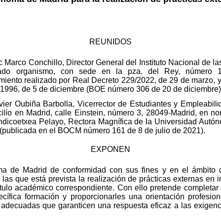
REUNIDOS
Marco Conchillo, Director General del Instituto Nacional de la
itado organismo, con sede en la pza. del Rey, número 
nto realizado por Real Decreto 229/2022, de 29 de marzo, y 
1/1996, de 5 de diciembre (BOE número 306 de 20 de diciembre)
avier Oubiña Barbolla, Vicerrector de Estudiantes y Empleabi
lio en Madrid, calle Einstein, número 3, 28049-Madrid, en no
icoetxea Pelayo, Rectora Magnífica de la Universidad Autó
 (publicada en el BOCM número 161 de 8 de julio de 2021).
EXPONEN
a de Madrid de conformidad con sus fines y en el ámbito d
las que está prevista la realización de prácticas externas en i
título académico correspondiente. Con ello pretende completar
fica formación y proporcionarles una orientación profesion
adecuadas que garanticen una respuesta eficaz a las exigenc