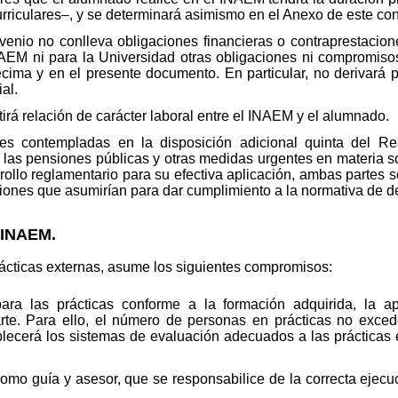
curriculares–, y se determinará asimismo en el Anexo de este co
nvenio no conlleva obligaciones financieras o contraprestaci
NAEM ni para la Universidad otras obligaciones ni compromis
cima y en el presente documento. En particular, no derivará 
al.
tirá relación de carácter laboral entre el INAEM y el alumnado.
nes contempladas en la disposición adicional quinta del R
e las pensiones públicas y otras medidas urgentes en materia s
rrollo reglamentario para su efectiva aplicación, ambas partes
iones que asumirían para dar cumplimiento a la normativa de des
 INAEM.
rácticas externas, asume los siguientes compromisos:
ra las prácticas conforme a la formación adquirida, la a
parte. Para ello, el número de personas en prácticas no exce
lecerá los sistemas de evaluación adecuados a las prácticas ex
omo guía y asesor, que se responsabilice de la correcta ejecu