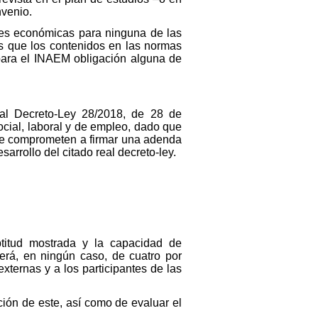
nvenio.
ones económicas para ninguna de las
os que los contenidos en las normas
para el INAEM obligación alguna de
eal Decre
to-Le
y 28/2018, de 28 de
ocial, laboral y de empleo, dado que
 se comprometen a firmar una adenda
arrollo del citado real dec
reto-ley
.
ptitud mostrada y la capacidad de
derá, en ningún caso, de cuatro por
ternas y a los participantes de las
ción de este, así como de evaluar el