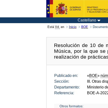
Castellano
Está
Vd.
en
Inicio
BOE
Documento
Resolución de 10 de m
Música, por la que se
realización de práctica
Publicado en:
«
BOE
»
núm
Sección:
III. Otras di
Departamento:
Ministerio d
Referencia:
BOE-A-202
Otros formatos: