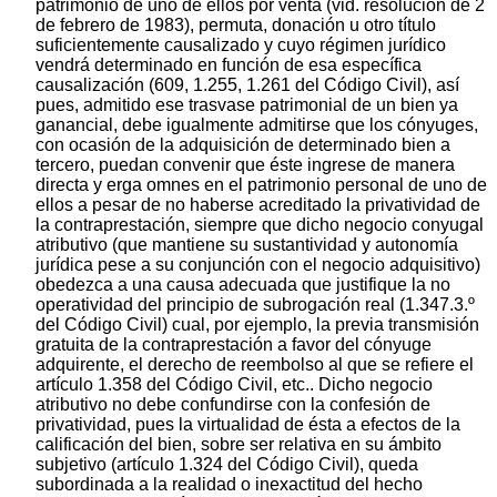
patrimonio de uno de ellos por venta (vid. resolución de 2
de febrero de 1983), permuta, donación u otro título
suficientemente causalizado y cuyo régimen jurídico
vendrá determinado en función de esa específica
causalización (609, 1.255, 1.261 del Código Civil), así
pues, admitido ese trasvase patrimonial de un bien ya
ganancial, debe igualmente admitirse que los cónyuges,
con ocasión de la adquisición de determinado bien a
tercero, puedan convenir que éste ingrese de manera
directa y erga omnes en el patrimonio personal de uno de
ellos a pesar de no haberse acreditado la privatividad de
la contraprestación, siempre que dicho negocio conyugal
atributivo (que mantiene su sustantividad y autonomía
jurídica pese a su conjunción con el negocio adquisitivo)
obedezca a una causa adecuada que justifique la no
operatividad del principio de subrogación real (1.347.3.º
del Código Civil) cual, por ejemplo, la previa transmisión
gratuita de la contraprestación a favor del cónyuge
adquirente, el derecho de reembolso al que se refiere el
artículo 1.358 del Código Civil, etc.. Dicho negocio
atributivo no debe confundirse con la confesión de
privatividad, pues la virtualidad de ésta a efectos de la
calificación del bien, sobre ser relativa en su ámbito
subjetivo (artículo 1.324 del Código Civil), queda
subordinada a la realidad o inexactitud del hecho