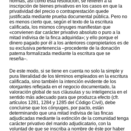
normas, así como esta resolución, se refieren a la
inscripción de bienes privativos en los casos en que la
privatividad del precio o contraprestación quede
justificada mediante prueba documental pública. Pero no
es menos cierto que, según el texto de la escritura
calificada, los mismos cónyuges manifiestan que
«convienen dar carácter privativo absoluto o puro a la
mitad indivisa de la finca adquirida»; y ello porque el
dinero pagado por él a los anteriores copropietarios es de
su exclusiva pertenencia –procedente de la donación
paterna formalizada mediante la escritura que se
reseña–.
De este modo, si se tiene en cuenta no solo la simple y
pura literalidad de los términos empleados en la escritura
calificada, sino también la intención evidente de los
otorgantes reflejada en el negocio documentado, la
valoración global de sus cláusulas y su inteligencia en el
sentido más adecuado para que produzca efecto (cfr.
artículos 1281, 1284 y 1285 del Código Civil), debe
concluirse que los cónyuges, por pacto, están
determinando que una mitad indivisa de las fincas
adjudicadas mediante la extinción de la comunidad tenga
carácter privativo del marido adjudicatario, con la
voluntad de que se inscriba a nombre de éste por haber