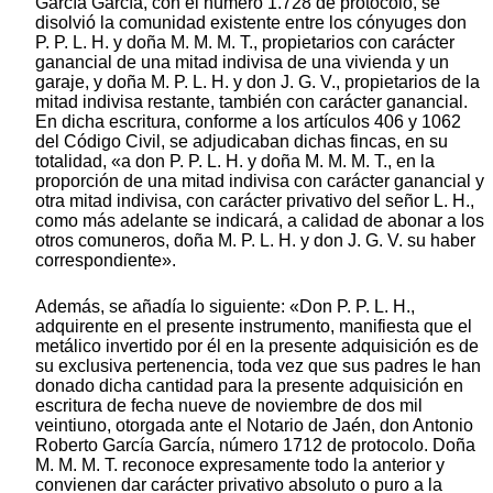
García García, con el número 1.728 de protocolo, se
disolvió la comunidad existente entre los cónyuges don
P. P. L. H. y doña M. M. M. T., propietarios con carácter
ganancial de una mitad indivisa de una vivienda y un
garaje, y doña M. P. L. H. y don J. G. V., propietarios de la
mitad indivisa restante, también con carácter ganancial.
En dicha escritura, conforme a los artículos 406 y 1062
del Código Civil, se adjudicaban dichas fincas, en su
totalidad, «a don P. P. L. H. y doña M. M. M. T., en la
proporción de una mitad indivisa con carácter ganancial y
otra mitad indivisa, con carácter privativo del señor L. H.,
como más adelante se indicará, a calidad de abonar a los
otros comuneros, doña M. P. L. H. y don J. G. V. su haber
correspondiente».
Además, se añadía lo siguiente: «Don P. P. L. H.,
adquirente en el presente instrumento, manifiesta que el
metálico invertido por él en la presente adquisición es de
su exclusiva pertenencia, toda vez que sus padres le han
donado dicha cantidad para la presente adquisición en
escritura de fecha nueve de noviembre de dos mil
veintiuno, otorgada ante el Notario de Jaén, don Antonio
Roberto García García, número 1712 de protocolo. Doña
M. M. M. T. reconoce expresamente todo la anterior y
convienen dar carácter privativo absoluto o puro a la