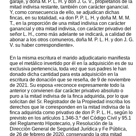
garaje, y doña M. P. L. H. y don J. G. V., propietarios de la
mitad indivisa restante, también con carácter ganancial.
Y, como consecuencia de ello, se adjudican dichas
fincas, en su totalidad, «a don P. P. L. H. y doña M. M. M.
T., en la proporción de una mitad indivisa con carácter
ganancial y otra mitad indivisa, con carácter privativo del
señor L. H., como más adelante se indicará, a calidad de
abonar a los otros comuneros, doña M. P. L. H. y don J. G.
V. su haber correspondiente».
En la misma escritura el marido adjudicatario manifiesta
que el metálico invertido por él en la adquisición es de su
exclusiva pertenencia, toda vez que sus padres le han
donado dicha cantidad para esta adquisición en la
escritura de donación que se reseña, de 9 de noviembre
de 2021. Su esposa «reconoce expresamente todo la
anterior y convienen dar carácter privativo absoluto o
puro a la mitad indivisa de la finca adquirida, por lo que
solicitan del Sr. Registrador de la Propiedad inscriba los
derechos que le corresponden en la mitad indivisa de la
finca adquirida como privativo de don P. P. L. H., según lo
previsto en los artículos 1.346-3.º del Código Civil y 95.1
del Reglamento Hipotecario, y Resolución de la
Dirección General de Seguridad Jurídica y Fe Pública,
de 26 de febrero de 2020, conservando la otra mitad