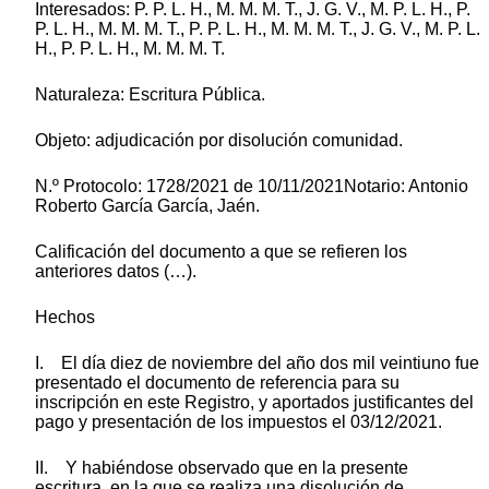
Interesados: P. P. L. H., M. M. M. T., J. G. V., M. P. L. H., P.
P. L. H., M. M. M. T., P. P. L. H., M. M. M. T., J. G. V., M. P. L.
H., P. P. L. H., M. M. M. T.
Naturaleza: Escritura Pública.
Objeto: adjudicación por disolución comunidad.
N.º Protocolo: 1728/2021 de 10/11/2021Notario: Antonio
Roberto García García, Jaén.
Calificación del documento a que se refieren los
anteriores datos (…).
Hechos
I. El día diez de noviembre del año dos mil veintiuno fue
presentado el documento de referencia para su
inscripción en este Registro, y aportados justificantes del
pago y presentación de los impuestos el 03/12/2021.
II. Y habiéndose observado que en la presente
escritura, en la que se realiza una disolución de