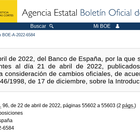
Buscar
Mi BOE
 BOE-A-2022-6584
ril de 2022, del Banco de España, por la que 
ntes al día 21 de abril de 2022, publicado
a consideración de cambios oficiales, de acue
y 46/1998, de 17 de diciembre, sobre la Introduc
.
96, de 22 de abril de 2022, páginas 55602 a 55603 (2
págs.
)
sposiciones
spaña
2-6584