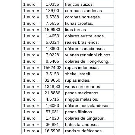
1 euro =
1,0335
francos suizos.
1 euro =
139,00
coronas islandesas.
1 euro =
9,5788
coronas noruegas.
1 euro =
7,5635
kunas croatas.
1 euro =
15,9983
liras turcas.
1 euro =
1,4653
dólares australianos.
1 euro =
5,0324
reales brasileños.
1 euro =
1,3600
dólares canadienses.
1 euro =
7,0228
yuanes renminbi chinos.
1 euro =
8,5406
dólares de Hong-Kong.
1 euro =
15624,02
rupias indonesias.
1 euro =
3,5153
shekel israelí.
1 euro =
82,9650
rupias indias.
1 euro =
1348,33
wons surcoreanos.
1 euro =
21,8836
pesos mexicanos.
1 euro =
4,6716
ringgits malasios.
1 euro =
1,6053
dólares neozelandeses.
1 euro =
57,081
pesos filipinos.
1 euro =
1,4820
dólares de Singapur.
1 euro =
36,891
bahts tailandeses.
1 euro =
16,5996
rands sudafricanos.