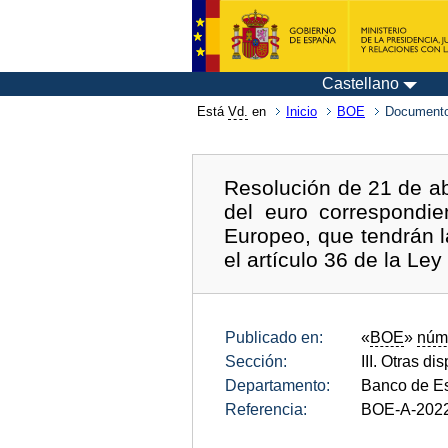
Castellano
Está
Vd.
en
Inicio
BOE
Documento
Resolución de 21 de ab
del euro correspondie
Europeo, que tendrán l
el artículo 36 de la Le
Publicado en:
«
BOE
»
núm
Sección:
III. Otras di
Departamento:
Banco de E
Referencia:
BOE-A-202