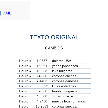
XML
TEXTO ORIGINAL
CAMBIOS
1 euro =
1,0887
dólares USA.
1 euro =
139,61
yenes japoneses.
1 euro =
1,9558
levs búlgaros.
1 euro =
24,380
coronas checas.
1 euro =
7,4403
coronas danesas.
1 euro =
0,83523
libras esterlinas.
1 euro =
370,60
forints húngaros.
1 euro =
4,6300
zlotys polacos.
1 euro =
4,9450
nuevos leus rumanos.
1 euro =
10,2553
coronas suecas.