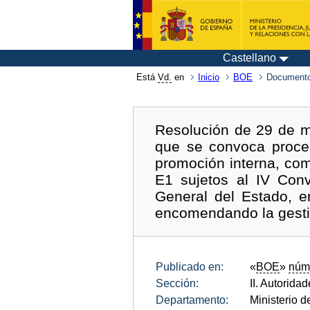
Castellano
Está
Vd.
en
Inicio
BOE
Documento
Resolución de 29 de m
que se convoca proces
promoción interna, com
E1 sujetos al IV Conv
General del Estado, e
encomendando la gestió
Publicado en:
«
BOE
»
núm
Sección:
II. Autorida
Departamento:
Ministerio 