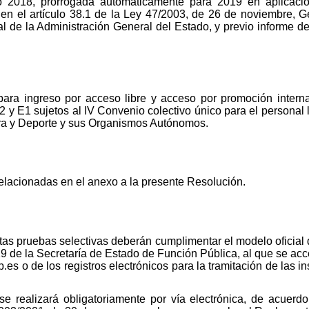
 2018, prorrogada automáticamente para 2019 en aplicació
y en el artículo 38.1 de la Ley 47/2003, de 26 de noviembre, G
l de la Administración General del Estado, y previo informe de
para ingreso por acceso libre y acceso por promoción interna
 y E1 sujetos al IV Convenio colectivo único para el personal 
tura y Deporte y sus Organismos Autónomos.
elacionadas en el anexo a la presente Resolución.
tas pruebas selectivas deberán cumplimentar el modelo oficial
 de la Secretaría de Estado de Función Pública, al que se acce
es o de los registros electrónicos para la tramitación de las i
se realizará obligatoriamente por vía electrónica, de acuerdo