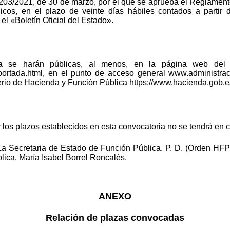
 203/2021, de 30 de marzo, por el que se aprueba el Reglament
icos, en el plazo de veinte días hábiles contados a partir 
el «Boletín Oficial del Estado».
a se harán públicas, al menos, en la página web del M
s/portada.html, en el punto de acceso general www.administra
terio de Hacienda y Función Pública https://www.hacienda.go
 los plazos establecidos en esta convocatoria no se tendrá en 
a Secretaria de Estado de Función Pública. P. D. (Orden HFP/
lica, María Isabel Borrel Roncalés.
ANEXO
Relación de plazas convocadas