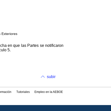
 Exteriores
echa en que las Partes se notificaron
culo 5.
subir
formación
Tutoriales
Empleo en la AEBOE