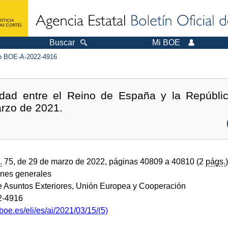
Buscar
Mi BOE
 BOE-A-2022-4916
idad entre el Reino de España y la Repúbli
rzo de 2021.
.
75, de 29 de marzo de 2022, páginas 40809 a 40810 (2
págs.
)
ones generales
de Asuntos Exteriores, Unión Europea y Cooperación
2-4916
boe.es/eli/es/ai/2021/03/15/(5)