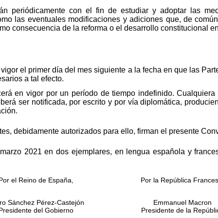
n periódicamente con el fin de estudiar y adoptar las me
como las eventuales modificaciones y adiciones que, de común
mo consecuencia de la reforma o el desarrollo constitucional 
igor el primer día del mes siguiente a la fecha en que las Parte
arios a tal efecto.
rá en vigor por un período de tiempo indefinido. Cualquiera 
erá ser notificada, por escrito y por vía diplomática, produc
ación.
antes, debidamente autorizados para ello, firman el presente Con
marzo 2021 en dos ejemplares, en lengua española y frances
Por el Reino de España,
Por la República Frances
ro Sánchez Pérez-Castejón
Emmanuel Macron
Presidente del Gobierno
Presidente de la Repúbli