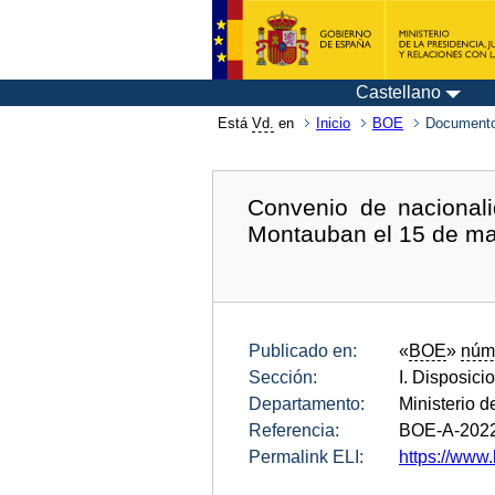
Castellano
Está
Vd.
en
Inicio
BOE
Documento
Convenio de nacional
Montauban el 15 de ma
Publicado en:
«
BOE
»
núm
Sección:
I. Disposici
Departamento:
Ministerio 
Referencia:
BOE-A-202
Permalink ELI:
https://www.