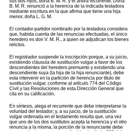
sus dos hijos, doña B. M. R. y el ahora recurrente. Doña
B. M. R. renunció a la herencia de la indicada testadora
mediante escritura en la que afirma que tiene una hija
menor, doña L. G. M.
El contador-partidor nombrado por la testadora considera
que, habida cuenta de las renuncias efectuadas, el único
heredero es don V. M. R., a quien se adjudican los bienes
relictos.
El registrador suspende la inscripción porque, a su juicio,
existiendo cláusula de sustitución vulgar a favor de los
descendientes del heredero premuerto y existiendo una
descendiente suya (la hija de la hija renunciante), debe
esta intervenir en la partición de herencia por título de
sustitución vulgar, conforme al artículo 774 del Código
Civil y las Resoluciones de esta Dirección General que
cita en su calificación.
En síntesis, alega el recurrente que debe interpretarse la
voluntad del testador; y, a su juicio, de la sustitución
vulgar ordenada en el testamento resulta que, una vez
que uno de los dos sustitutos acepta la herencia y el otro
renuncia a la misma, la porción de la renunciante debe