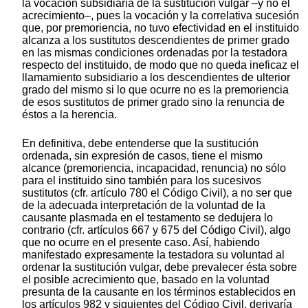
la vocación subsidiaria de la sustitución vulgar –y no el
acrecimiento–, pues la vocación y la correlativa sucesión
que, por premoriencia, no tuvo efectividad en el instituido
alcanza a los sustitutos descendientes de primer grado
en las mismas condiciones ordenadas por la testadora
respecto del instituido, de modo que no queda ineficaz el
llamamiento subsidiario a los descendientes de ulterior
grado del mismo si lo que ocurre no es la premoriencia
de esos sustitutos de primer grado sino la renuncia de
éstos a la herencia.
En definitiva, debe entenderse que la sustitución
ordenada, sin expresión de casos, tiene el mismo
alcance (premoriencia, incapacidad, renuncia) no sólo
para el instituido sino también para los sucesivos
sustitutos (cfr. artículo 780 el Código Civil), a no ser que
de la adecuada interpretación de la voluntad de la
causante plasmada en el testamento se dedujera lo
contrario (cfr. artículos 667 y 675 del Código Civil), algo
que no ocurre en el presente caso. Así, habiendo
manifestado expresamente la testadora su voluntad al
ordenar la sustitución vulgar, debe prevalecer ésta sobre
el posible acrecimiento que, basado en la voluntad
presunta de la causante en los términos establecidos en
los artículos 982 y siguientes del Código Civil, derivaría