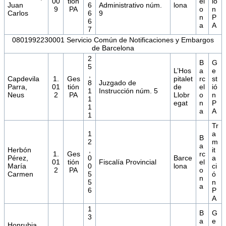
00
tión
el
ió
Juan
6
Administrativo núm.
lona
9
PA
o
n
Carlos
6
9
n
P
6
a
A
7
0801992230001 Servicio Común de Notificaciones y Embargos
de Barcelona
2
B
G
5
L’Hos
a
e
,
Capdevila
1.
Ges
pitalet
rc
st
8
Juzgado de
Parra,
01
tión
de
el
ió
1
Instrucción núm. 5
Neus
2
PA
Llobr
o
n
1
egat
n
P
1
a
A
1
Tr
1
a
B
2
m
a
Herbón
,
it
1.
Ges
rc
Pérez,
0
Barce
a
01
tión
Fiscalía Provincial
el
María
0
lona
ci
2
PA
o
Carmen
5
ó
n
5
n
a
6
P
A
1
B
G
3
a
e
Honrubia
,