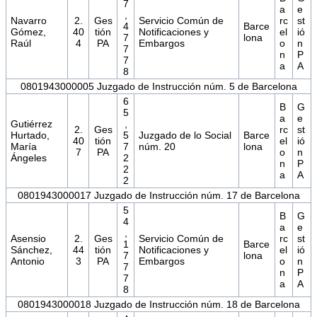
7
a
e
,
Navarro
2.
Ges
Servicio Común de
rc
st
4
Barce
Gómez,
40
tión
Notificaciones y
el
ió
7
lona
Raúl
4
PA
Embargos
o
n
7
n
P
7
a
A
8
0801943000005 Juzgado de Instrucción núm. 5 de Barcelona
6
B
G
5
a
e
Gutiérrez
,
2.
Ges
rc
st
Hurtado,
5
Juzgado de lo Social
Barce
40
tión
el
ió
María
7
núm. 20
lona
7
PA
o
n
Ángeles
2
n
P
2
a
A
2
0801943000017 Juzgado de Instrucción núm. 17 de Barcelona
5
B
G
4
a
e
,
Asensio
2.
Ges
Servicio Común de
rc
st
1
Barce
Sánchez,
44
tión
Notificaciones y
el
ió
7
lona
Antonio
3
PA
Embargos
o
n
7
n
P
7
a
A
8
0801943000018 Juzgado de Instrucción núm. 18 de Barcelona