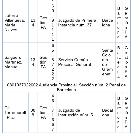
6
B
G
0
a
e
Latorre
,
Ges
rc
st
Villanueva,
13
9
Juzgado de Primera
Barce
tión
el
ió
María
4
1
Instancia núm. 37
lona
PA
o
n
Nieves
1
n
P
1
a
A
1
6
B
G
5
Santa
a
e
,
Colo
Salguero
Ges
rc
st
13
5
Servicio Común
ma
Martínez,
tión
el
ió
4
7
Procesal General
de
Manuel
PA
o
n
2
Gram
n
P
2
enet
a
A
2
0801937022002 Audiencia Provincial. Sección núm. 2 Penal de
Barcelona
4
B
G
6
a
e
,
Gil
Ges
rc
st
38
7
Juzgado de
Badal
Torremorell
tión
el
ió
8
1
Instrucción núm. 5
ona
, Pilar
PA
o
n
6
n
P
6
a
A
7