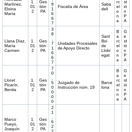
1.
Ges
rc
st
Martínez,
9
Saba
01
tión
Fiscalía de Área
el
ió
Eloina
1
dell
2
PA
o
n
María
6
n
P
6
a
A
7
3
B
G
8
Sant
a
e
,
Llana Díaz,
1.
Ges
Boi
rc
st
7
Unidades Procesales
María
01
tión
de
el
ió
1
de Apoyo Directo
Carmen
2
PA
Llobr
o
n
6
egat
n
P
6
a
A
7
7
B
G
0
a
e
,
Lloret
1.
Ges
rc
st
5
Juzgado de
Barce
Picarín,
01
tión
el
ió
0
Instrucción núm. 19
lona
Benita
2
PA
o
n
0
n
P
0
a
A
0
2
1
,
Marco
1.
Ges
6
Pueyo,
01
tión
2
Joaquín
2
PA
2