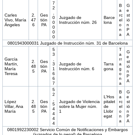
7
B
G
2
a
e
,
Carles
2.
Ges
rc
st
0
Juzgado de
Barce
Vivo, María
47
tión
el
ió
0
Instrucción núm. 26
lona
Ángeles
6
PA
o
n
0
n
P
0
a
A
0
0801943000031 Juzgado de Instrucción núm. 31 de Barcelona
5
T
G
3
a
e
García
,
rr
2.
Ges
st
Martín,
3
Juzgado de
Tarra
a
48
tión
ió
María
1
Instrucción núm. 6
gona
g
5
PA
n
Teresa
6
o
P
6
n
A
7
a
5
B
G
2
L’Hos
a
e
,
López
2.
Ges
Juzgado de Violencia
pitalet
rc
st
5
Villar, Ana
48
tión
sobre la Mujer núm.
de
el
ió
4
María
5
PA
1
Llobr
o
n
4
egat
n
P
4
a
A
4
0801992230002 Servicio Común de Notificaciones y Embargos
(juzgados de lo penal) de Barcelona