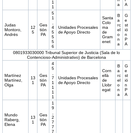
1
a
A
1
5
B
G
1
Santa
a
e
,
Colo
Judas
Ges
rc
st
12
4
Unidades Procesales
ma
Montoro,
tión
el
ió
5
5
de Apoyo Directo
de
Andrés
PA
o
n
5
Gram
n
P
5
enet
a
A
6
0801933030000 Tribunal Superior de Justicia (Sala de lo
Contencioso-Administrativo) de Barcelona
4
B
G
5
Corn
a
e
,
Martínez
Ges
ellà
rc
st
13
7
Unidades Procesales
Martínez,
tión
de
el
ió
1
1
de Apoyo Directo
Olga
PA
Llobr
o
n
1
egat
n
P
1
a
A
1
1
9
,
Mundo
Ges
13
2
Raberg,
tión
1
7
Elena
PA
7
7