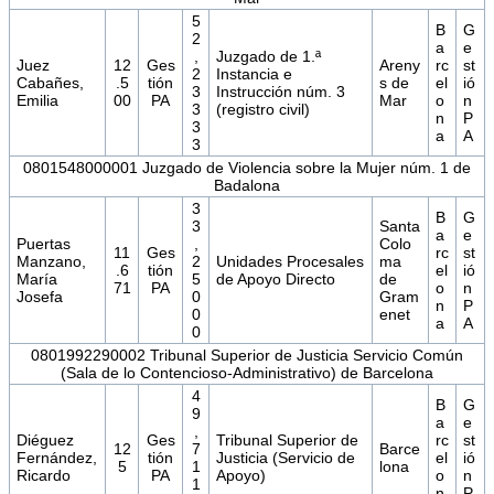
5
B
G
2
a
e
,
Juzgado de 1.ª
Juez
12
Ges
Areny
rc
st
2
Instancia e
Cabañes,
.5
tión
s de
el
ió
3
Instrucción núm. 3
Emilia
00
PA
Mar
o
n
3
(registro civil)
n
P
3
a
A
3
0801548000001 Juzgado de Violencia sobre la Mujer núm. 1 de
Badalona
3
B
G
3
Santa
a
e
Puertas
,
Colo
11
Ges
rc
st
Manzano,
2
Unidades Procesales
ma
.6
tión
el
ió
María
5
de Apoyo Directo
de
71
PA
o
n
Josefa
0
Gram
n
P
0
enet
a
A
0
0801992290002 Tribunal Superior de Justicia Servicio Común
(Sala de lo Contencioso-Administrativo) de Barcelona
4
B
G
9
a
e
,
Diéguez
Ges
Tribunal Superior de
rc
st
12
7
Barce
Fernández,
tión
Justicia (Servicio de
el
ió
5
1
lona
Ricardo
PA
Apoyo)
o
n
1
n
P