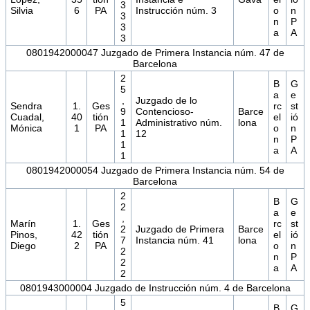
3
Silvia
6
PA
Instrucción núm. 3
o
n
3
n
P
3
a
A
3
0801942000047 Juzgado de Primera Instancia núm. 47 de
Barcelona
2
B
G
5
a
e
,
Juzgado de lo
Sendra
1.
Ges
rc
st
9
Contencioso-
Barce
Cuadal,
40
tión
el
ió
1
Administrativo núm.
lona
Mónica
1
PA
o
n
1
12
n
P
1
a
A
1
0801942000054 Juzgado de Primera Instancia núm. 54 de
Barcelona
2
B
G
2
a
e
,
Marín
1.
Ges
rc
st
2
Juzgado de Primera
Barce
Pinos,
42
tión
el
ió
7
Instancia núm. 41
lona
Diego
2
PA
o
n
2
n
P
2
a
A
2
0801943000004 Juzgado de Instrucción núm. 4 de Barcelona
5
B
G