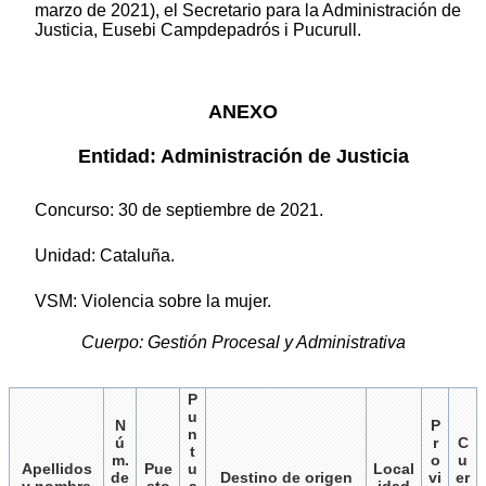
marzo de 2021), el Secretario para la Administración de
Justicia, Eusebi Campdepadrós i Pucurull.
ANEXO
Entidad: Administración de Justicia
Concurso: 30 de septiembre de 2021.
Unidad: Cataluña.
VSM: Violencia sobre la mujer.
Cuerpo: Gestión Procesal y Administrativa
P
u
N
P
n
ú
r
C
t
m.
o
u
Apellidos
Pue
u
Local
de
Destino de origen
vi
er