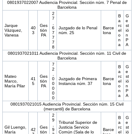
0801937022007 Audiencia Provincial. Sección núm. 7 Penal de
Barcelona
2
B
G
7
a
e
,
Jarque
Ges
rc
st
40
6
Juzgado de lo Penal
Barce
Vázquez,
tión
el
ió
3
7
núm. 25
lona
Vanesa
PA
o
n
7
n
P
7
a
A
8
0801937021011 Audiencia Provincial. Sección núm. 11 Civil de
Barcelona
7
B
G
2
a
e
,
Mateo
Ges
rc
st
41
0
Juzgado de Primera
Barce
Marco,
tión
el
ió
5
0
Instancia núm. 37
lona
María Pilar
PA
o
n
0
n
P
0
a
A
0
0801937021015 Audiencia Provincial. Sección núm. 15 Civil
(mercantil) de Barcelona
2
B
G
9
Tribunal Superior de
a
e
,
Gil Luengo,
Ges
Justicia Servicio
rc
st
42
9
Barce
María
tión
Común (Sala de lo
el
ió