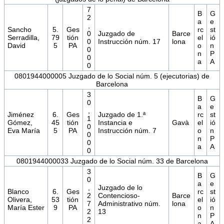
7
B
G
2
a
e
,
Sancho
5.
Ges
rc
st
0
Juzgado de
Barce
Serradilla,
79
tión
el
ió
0
Instrucción núm. 17
lona
David
5
PA
o
n
0
n
P
0
a
A
0
0801944000005 Juzgado de lo Social núm. 5 (ejecutorias) de
Barcelona
3
B
G
0
a
e
,
Jiménez
6.
Ges
Juzgado de 1.ª
rc
st
1
Gómez,
45
tión
Instancia e
Gavà
el
ió
0
Eva María
5
PA
Instrucción núm. 7
o
n
0
n
P
0
a
A
0
0801944000033 Juzgado de lo Social núm. 33 de Barcelona
3
B
G
0
a
e
,
Juzgado de lo
Blanco
6.
Ges
rc
st
2
Contencioso-
Barce
Olivera,
53
tión
el
ió
7
Administrativo núm.
lona
María Ester
9
PA
o
n
2
13
n
P
2
a
A