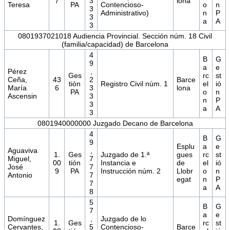
7
3
lona
Teresa
PA
Contencioso-
o
n
3
Administrativo)
n
P
3
a
A
3
0801937021018 Audiencia Provincial. Sección núm. 18 Civil
(familia/capacidad) de Barcelona
4
B
G
9
a
e
Pérez
,
Ges
rc
st
Ceña,
43
2
Barce
tión
Registro Civil núm. 1
el
ió
María
6
3
lona
PA
o
n
Ascensin
3
n
P
3
a
A
3
0801940000000 Juzgado Decano de Barcelona
4
B
G
9
Esplu
a
e
Aguaviva
,
1.
Ges
Juzgado de 1.ª
gues
rc
st
Miguel,
7
00
tión
Instancia e
de
el
ió
José
7
9
PA
Instrucción núm. 2
Llobr
o
n
Antonio
7
egat
n
P
7
a
A
8
5
B
G
7
a
e
Domínguez
,
Juzgado de lo
1.
Ges
rc
st
Cervantes,
5
Contencioso-
Barce