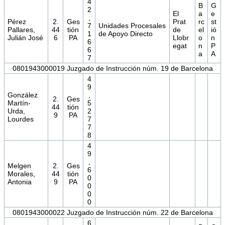
4
B
G
2
El
a
e
,
Pérez
2.
Ges
Prat
rc
st
7
Unidades Procesales
Pallares,
44
tión
de
el
ió
1
de Apoyo Directo
Julián José
6
PA
Llobr
o
n
6
egat
n
P
6
a
A
7
0801943000019 Juzgado de Instrucción núm. 19 de Barcelona
4
9
González
,
2.
Ges
Martín-
5
44
tión
Urda,
2
9
PA
Lourdes
7
7
8
4
9
,
Melgen
2.
Ges
6
Morales,
44
tión
0
Antonia
9
PA
0
0
0
0801943000022 Juzgado de Instrucción núm. 22 de Barcelona
6