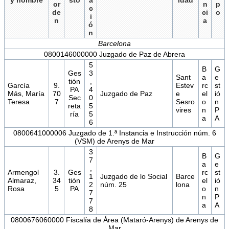
y nombre
sto
a
idad
or
n
p
c
de
ci
o
i
n
a
ó
n
Barcelona
0800146000000 Juzgado de Paz de Abrera
5
B
G
Ges
3
Sant
a
e
tión
,
García
9.
Estev
rc
st
PA
4
Más, María
70
Juzgado de Paz
e
el
ió
Sec
0
Teresa
7
Sesro
o
n
reta
5
vires
n
P
ría
5
a
A
6
0800641000006 Juzgado de 1.ª Instancia e Instrucción núm. 6
(VSM) de Arenys de Mar
3
B
G
7
a
e
,
Armengol
3.
Ges
rc
st
1
Juzgado de lo Social
Barce
Almaraz,
34
tión
el
ió
2
núm. 25
lona
Rosa
5
PA
o
n
7
n
P
7
a
A
8
0800676060000 Fiscalía de Área (Mataró-Arenys) de Arenys de
Mar