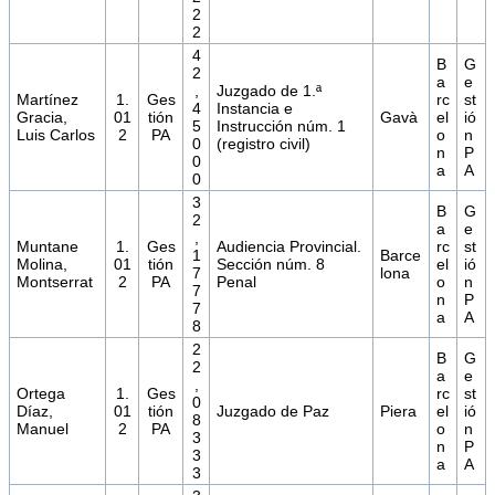
2
2
4
B
G
2
a
e
,
Juzgado de 1.ª
Martínez
1.
Ges
rc
st
4
Instancia e
Gracia,
01
tión
Gavà
el
ió
5
Instrucción núm. 1
Luis Carlos
2
PA
o
n
0
(registro civil)
n
P
0
a
A
0
3
B
G
2
a
e
,
Muntane
1.
Ges
Audiencia Provincial.
rc
st
1
Barce
Molina,
01
tión
Sección núm. 8
el
ió
7
lona
Montserrat
2
PA
Penal
o
n
7
n
P
7
a
A
8
2
B
G
2
a
e
,
Ortega
1.
Ges
rc
st
0
Díaz,
01
tión
Juzgado de Paz
Piera
el
ió
8
Manuel
2
PA
o
n
3
n
P
3
a
A
3