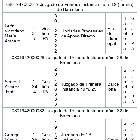
0801942000019 Juzgado de Primera Instancia núm. 19 (familia)
de Barcelona
3
B
G
0
El
a
e
León
,
1.
Ges
Prat
rc
st
Victoriano,
2
Unidades Procesales
31
tión
de
el
ió
María
7
de Apoyo Directo
7
PA
Llobr
o
n
Amparo
2
egat
n
P
2
a
A
2
0801942000028 Juzgado de Primera Instancia núm. 28 de
Barcelona
2
B
G
9
a
e
,
Servent
1.
Ges
rc
st
2
Juzgado de Primera
Barce
Álvarez,
34
tión
el
ió
8
Instancia núm. 29
lona
Jordi
4
PA
o
n
3
n
P
3
a
A
3
0801942000032 Juzgado de Primera Instancia núm. 32 de
Barcelona
4
B
G
9
a
e
,
Garriga
1.
Ges
Juzgado de 1.ª
rc
st
2
López,
35
tión
Instancia e
Gavà
el
ió