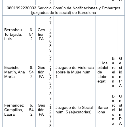
2
0801992230003 Servicio Común de Notificaciones y Embargos
(juzgados de lo social) de Barcelona
4
7
,
Bernabeu
6.
Ges
2
Tortajada,
54
tión
8
Luis
2
PA
8
8
9
3
B
G
2
L’Hos
a
e
,
Escriche
6.
Ges
Juzgado de Violencia
pitalet
rc
st
1
Martín, Ana
54
tión
sobre la Mujer núm.
de
el
ió
8
María
2
PA
1
Llobr
o
n
3
egat
n
P
3
a
A
3
3
B
G
7
a
e
,
Fernández
6.
Ges
rc
st
1
Juzgado de lo Social
Barce
Campillos,
54
tión
el
ió
2
núm. 5 (ejecutorias)
lona
Laura
2
PA
o
n
7
n
P
7
a
A
8