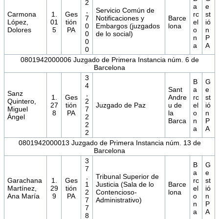
2
a
e
,
Servicio Común de
Carmona
1.
Ges
rc
st
7
Notificaciones y
Barce
López,
01
tión
el
ió
0
Embargos (juzgados
lona
Dolores
5
PA
o
n
0
de lo social)
n
P
0
a
A
0
0801942000006 Juzgado de Primera Instancia núm. 6 de
Barcelona
3
B
G
4
Sant
a
e
Sanz
,
1.
Ges
Andre
rc
st
Quintero,
2
27
tión
Juzgado de Paz
u de
el
ió
Miguel
7
8
PA
la
o
n
Ángel
2
Barca
n
P
2
a
A
2
0801942000013 Juzgado de Primera Instancia núm. 13 de
Barcelona
3
B
G
7
a
e
,
Tribunal Superior de
Garachana
1.
Ges
rc
st
1
Justicia (Sala de lo
Barce
Martínez,
29
tión
el
ió
2
Contencioso-
lona
Ana María
9
PA
o
n
7
Administrativo)
n
P
7
a
A
8