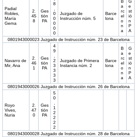
B
G
8
a
e
Padial
,
2.
Ges
rc
st
Robles,
0
Juzgado de
Barce
45
tión
el
ió
María
0
Instrucción núm. 5
lona
8
PA
o
n
Gema
0
n
P
0
a
A
0
0801943000023 Juzgado de Instrucción núm. 23 de Barcelona
4
B
G
9
a
e
,
2.
Ges
rc
st
Navarro de
2
Juzgado de Primera
Barce
46
tión
el
ió
Mir, Ana
3
Instancia núm. 2
lona
1
PA
o
n
3
n
P
3
a
A
3
0801943000026 Juzgado de Instrucción núm. 26 de Barcelona
5
0
,
Royo
2.
Ges
1
Vives,
47
tión
2
Nuria
0
PA
2
2
2
0801943000028 Juzgado de Instrucción núm. 28 de Barcelona