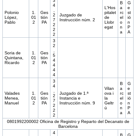
3
B
G
4
L'Hos
a
e
,
Polonio
1.
Ges
pitalet
rc
st
2
Juzgado de
López,
01
tión
de
el
ió
7
Instrucción núm. 2
Pablo
2
PA
Llobr
o
n
2
egat
n
P
2
a
A
2
3
2
,
Soria de
1.
Ges
5
Quintana,
01
tión
4
Ricardo
2
PA
4
4
4
3
B
G
4
Vilan
a
e
,
Valades
1.
Ges
Juzgado de 1.ª
ova i
rc
st
2
Menea,
01
tión
Instancia e
la
el
ió
7
Manuel
2
PA
Instrucción núm. 9
Geltr
o
n
2
ú
n
P
2
a
A
2
0801992200002 Oficina de Registro y Reparto del Decanato de
Barcelona
4
B
G