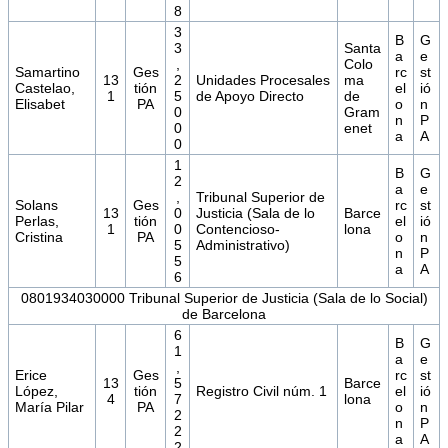
8
3
B
G
3
Santa
a
e
,
Colo
Samartino
Ges
rc
st
13
2
Unidades Procesales
ma
Castelao,
tión
el
ió
1
5
de Apoyo Directo
de
Elisabet
PA
o
n
0
Gram
n
P
0
enet
a
A
0
1
B
G
2
a
e
,
Tribunal Superior de
Solans
Ges
rc
st
13
0
Justicia (Sala de lo
Barce
Perlas,
tión
el
ió
1
0
Contencioso-
lona
Cristina
PA
o
n
5
Administrativo)
n
P
5
a
A
6
0801934030000 Tribunal Superior de Justicia (Sala de lo Social)
de Barcelona
6
B
G
1
a
e
,
Erice
Ges
rc
st
13
5
Barce
López,
tión
Registro Civil núm. 1
el
ió
4
7
lona
María Pilar
PA
o
n
2
n
P
2
a
A
2