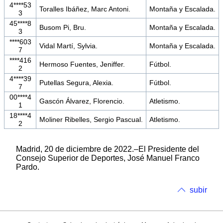
4****53
Toralles Ibáñez, Marc Antoni.
Montaña y Escalada.
3
45****8
Busom Pi, Bru.
Montaña y Escalada.
3
****603
Vidal Martí, Sylvia.
Montaña y Escalada.
7
****416
Hermoso Fuentes, Jeniffer.
Fútbol.
2
4****39
Putellas Segura, Alexia.
Fútbol.
7
00****4
Gascón Álvarez, Florencio.
Atletismo.
1
18****4
Moliner Ribelles, Sergio Pascual.
Atletismo.
2
Madrid, 20 de diciembre de 2022.–El Presidente del
Consejo Superior de Deportes, José Manuel Franco
Pardo.
subir