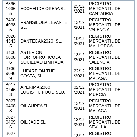
B396
REGISTRO
23/12
1036
ECOVERDE OREñA SL.
MERCANTIL DE
/2021
5
CANTABRIA.
B406
REGISTRO
FRANSILOBA LEVANTE
13/12
4038
MERCANTIL DE
SL.
/2021
5
VALENCIA.
B026
REGISTRO
10/12
4343
DANTECAK2020, SL.
MERCANTIL DE
/2021
5
MALLORCA.
B406
ASTERION
REGISTRO
13/12
6008
HORTOFRUTICOLA,
MERCANTIL DE
/2021
6
SOCIEDAD LIMITADA.
VALENCIA.
B936
REGISTRO
I HEART ON THE
22/12
9046
MERCANTIL DE
COSTA, SL.
/2021
9
MALAGA.
B017
REGISTRO
APERIMA 2000
02/12
0246
MERCANTIL DE
LOGISTIC FOOD SLU.
/2021
3
MURCIA.
B027
REGISTRO
13/12
0408
OIL AUREA SL.
MERCANTIL DE
/2021
8
MALAGA.
B027
REGISTRO
13/12
0409
OIL JADE SL.
MERCANTIL DE
/2021
6
SEVILLA.
B027
REGISTRO
13/12