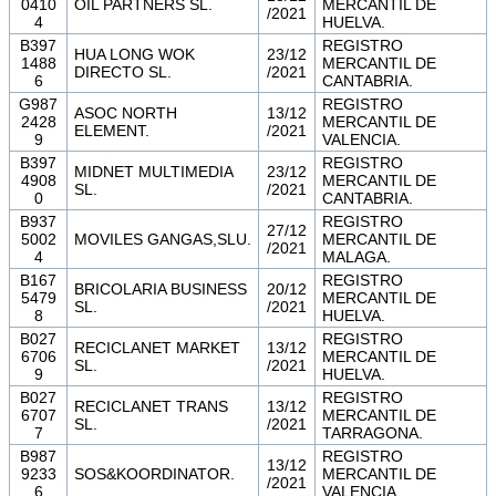
0410
OIL PARTNERS SL.
MERCANTIL DE
/2021
4
HUELVA.
B397
REGISTRO
HUA LONG WOK
23/12
1488
MERCANTIL DE
DIRECTO SL.
/2021
6
CANTABRIA.
G987
REGISTRO
ASOC NORTH
13/12
2428
MERCANTIL DE
ELEMENT.
/2021
9
VALENCIA.
B397
REGISTRO
MIDNET MULTIMEDIA
23/12
4908
MERCANTIL DE
SL.
/2021
0
CANTABRIA.
B937
REGISTRO
27/12
5002
MOVILES GANGAS,SLU.
MERCANTIL DE
/2021
4
MALAGA.
B167
REGISTRO
BRICOLARIA BUSINESS
20/12
5479
MERCANTIL DE
SL.
/2021
8
HUELVA.
B027
REGISTRO
RECICLANET MARKET
13/12
6706
MERCANTIL DE
SL.
/2021
9
HUELVA.
B027
REGISTRO
RECICLANET TRANS
13/12
6707
MERCANTIL DE
SL.
/2021
7
TARRAGONA.
B987
REGISTRO
13/12
9233
SOS&KOORDINATOR.
MERCANTIL DE
/2021
6
VALENCIA.