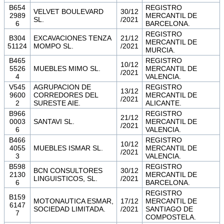
B654
REGISTRO
VELVET BOULEVARD
30/12
2989
MERCANTIL DE
SL.
/2021
6
BARCELONA.
REGISTRO
B304
EXCAVACIONES TENZA
21/12
MERCANTIL DE
51124
MOMPO SL.
/2021
MURCIA.
B465
REGISTRO
10/12
5526
MUEBLES MIMO SL.
MERCANTIL DE
/2021
4
VALENCIA.
V545
AGRUPACION DE
REGISTRO
13/12
9600
CORREDORES DEL
MERCANTIL DE
/2021
2
SURESTE AIE.
ALICANTE.
B966
REGISTRO
21/12
0003
SANTAVI SL.
MERCANTIL DE
/2021
6
VALENCIA.
B466
REGISTRO
10/12
4055
MUEBLES ISMAR SL.
MERCANTIL DE
/2021
3
VALENCIA.
B598
REGISTRO
BCN CONSULTORES
30/12
2130
MERCANTIL DE
LINGUISTICOS, SL.
/2021
6
BARCELONA.
REGISTRO
B159
MOTONAUTICA ESMAR,
17/12
MERCANTIL DE
6147
SOCIEDAD LIMITADA.
/2021
SANTIAGO DE
7
COMPOSTELA.