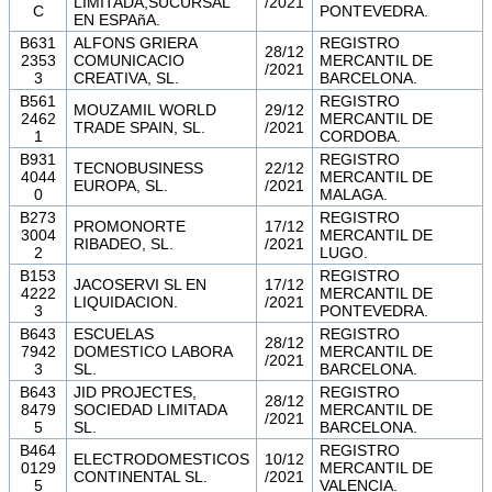
LIMITADA,SUCURSAL
/2021
C
PONTEVEDRA.
EN ESPAñA.
B631
ALFONS GRIERA
REGISTRO
28/12
2353
COMUNICACIO
MERCANTIL DE
/2021
3
CREATIVA, SL.
BARCELONA.
B561
REGISTRO
MOUZAMIL WORLD
29/12
2462
MERCANTIL DE
TRADE SPAIN, SL.
/2021
1
CORDOBA.
B931
REGISTRO
TECNOBUSINESS
22/12
4044
MERCANTIL DE
EUROPA, SL.
/2021
0
MALAGA.
B273
REGISTRO
PROMONORTE
17/12
3004
MERCANTIL DE
RIBADEO, SL.
/2021
2
LUGO.
B153
REGISTRO
JACOSERVI SL EN
17/12
4222
MERCANTIL DE
LIQUIDACION.
/2021
3
PONTEVEDRA.
B643
ESCUELAS
REGISTRO
28/12
7942
DOMESTICO LABORA
MERCANTIL DE
/2021
3
SL.
BARCELONA.
B643
JID PROJECTES,
REGISTRO
28/12
8479
SOCIEDAD LIMITADA
MERCANTIL DE
/2021
5
SL.
BARCELONA.
B464
REGISTRO
ELECTRODOMESTICOS
10/12
0129
MERCANTIL DE
CONTINENTAL SL.
/2021
5
VALENCIA.