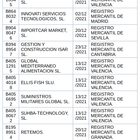
SL.
/2021
5
VALENCIA.
B864
REGISTRO
INNOVATI SERVICIOS
02/12
8032
MERCANTIL DE
TECNOLOGICOS, SL.
/2021
4
MADRID.
B904
REGISTRO
IMPORTCAR MARKET,
20/12
8047
MERCANTIL DE
SL.
/2021
6
SEVILLA.
B394
GESTION Y
REGISTRO
23/12
8954
CONSTRUCCION ISAR
MERCANTIL DE
/2021
7
SL.
CANTABRIA.
B405
GLOBAL
REGISTRO
13/12
1291
MEDITERRANEO
MERCANTIL DE
/2021
5
ALIMENTACION SL.
VALENCIA.
B405
REGISTRO
13/12
4014
ELLIS FISH SLU.
MERCANTIL DE
/2021
8
VALENCIA.
B405
REGISTRO
SUMINISTROS
13/12
6695
MERCANTIL DE
MILITARES GLOBAL SL.
/2021
2
VALENCIA.
B405
REGISTRO
SUHBA-TECHNOLOGY,
13/12
8067
MERCANTIL DE
SL.
/2021
2
VALENCIA.
B195
REGISTRO
20/12
8951
RETEMOS.
MERCANTIL DE
/2021
4
GRANADA.