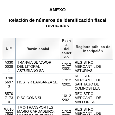
ANEXO
Relación de números de identificación fiscal
revocados
Fech
a
Registro público de
NIF
Razón social
del
inscripción
acuer
do
A330
TRANVIA DE VAPOR
REGISTRO
17/12
0038
DEL LITORAL
MERCANTIL DE
/2021
1
ASTURIANO SA.
ASTURIAS.
REGISTRO
B700
17/12
MERCANTIL DE
5697
HOSTYR BARBANZA SL.
/2021
SANTIAGO DE
3
COMPOSTELA.
B570
REGISTRO
16/12
7173
PISCICONS SL.
MERCANTIL DE
/2021
0
MALLORCA.
TMC-TRANSPORTES
W010
REGISTRO
MARIO CARDADEIRO,
17/12
7622
MERCANTIL DE