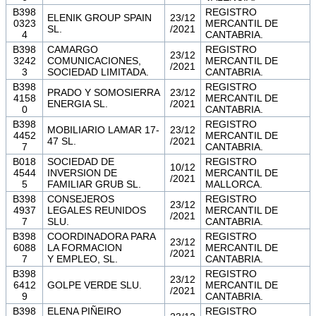
B398
REGISTRO
ELENIK GROUP SPAIN
23/12
0323
MERCANTIL DE
SL.
/2021
4
CANTABRIA.
B398
CAMARGO
REGISTRO
23/12
3242
COMUNICACIONES,
MERCANTIL DE
/2021
3
SOCIEDAD LIMITADA.
CANTABRIA.
B398
REGISTRO
PRADO Y SOMOSIERRA
23/12
4158
MERCANTIL DE
ENERGIA SL.
/2021
0
CANTABRIA.
B398
REGISTRO
MOBILIARIO LAMAR 17-
23/12
4452
MERCANTIL DE
47 SL.
/2021
7
CANTABRIA.
B018
SOCIEDAD DE
REGISTRO
10/12
4544
INVERSION DE
MERCANTIL DE
/2021
5
FAMILIAR GRUB SL.
MALLORCA.
B398
CONSEJEROS
REGISTRO
23/12
4937
LEGALES REUNIDOS
MERCANTIL DE
/2021
7
SLU.
CANTABRIA.
B398
COORDINADORA PARA
REGISTRO
23/12
6088
LA FORMACION
MERCANTIL DE
/2021
7
Y EMPLEO, SL.
CANTABRIA.
B398
REGISTRO
23/12
6412
GOLPE VERDE SLU.
MERCANTIL DE
/2021
9
CANTABRIA.
B398
ELENA PIÑEIRO
REGISTRO