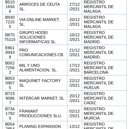
B510
REGISTRO
ARROCES DE CEUTA
27/12
1656
MERCANTIL DE
SL.
/2021
6
MALAGA.
B930
REGISTRO
VIA ONLINE MARKET,
20/12
7215
MERCANTIL DE
SL.
/2021
5
MALAGA.
GRUPO HODEI
REGISTRO
B870
10/12
SOLUCIONES
MERCANTIL DE
75115
/2021
INFORMATICAS SL.
MADRID.
E861
REGISTRO
PRO
21/12
8943
MERCANTIL DE
COMUNICACIONES CB.
/2021
8
MADRID.
B052
REGISTRO
MIL Y UNO
17/12
7256
MERCANTIL DE
ALIMENTACION, SL.
/2021
2
BARCELONA.
B053
REGISTRO
MAQUINET FACTORY
22/12
0907
MERCANTIL DE
SL.
/2021
5
HUELVA.
B723
REGISTRO
20/12
9086
INTERCAR MARKET, SL.
MERCANTIL DE
/2021
7
CADIZ.
B734
REGISTRO
FRANANT
02/12
1792
MERCANTIL DE
PRODUCCIONES SLU.
/2021
5
MURCIA.
B054
REGISTRO
PLANING EXPANSION
13/12
2854
MERCANTIL DE