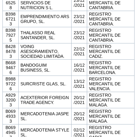
23/12
6525
SERVICIOS DE
MERCANTIL DE
/2021
8
NUTRICION S L.
CANTABRIA.
B398
REGISTRO
EMPRENDIMIENTO ARS
23/12
6721
MERCANTIL DE
GRUPO, SL.
/2021
3
CANTABRIA.
B398
REGISTRO
THALASSO REAL
23/12
7927
MERCANTIL DE
SANTANDER, SL.
/2021
5
CANTABRIA.
B428
VOING
REGISTRO
22/12
8478
ASESORAMIENTO,
MERCANTIL DE
/2021
3
SOCIEDAD LIMITADA.
CADIZ.
B668
REGISTRO
BANDOGUIM
16/12
9467
MERCANTIL DE
BUSINESS, SL.
/2021
6
BARCELONA.
B988
REGISTRO
13/12
9722
SURCRISTE GLAS, SL.
MERCANTIL DE
/2021
6
VALENCIA.
A929
REGISTRO
ACEXTERIOR FOREIGN
20/12
3200
MERCANTIL DE
TRADE AGENCY.
/2021
3
MALAGA.
B069
REGISTRO
MERCADOTENIA JASPE
20/12
4933
MERCANTIL DE
SL.
/2021
3
MALAGA.
B069
REGISTRO
MERCADOTENIA STYLE
02/12
4945
MERCANTIL DE
SL.
/2021