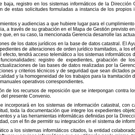
 baja, registro en los sistemas informáticos de la Dirección 
n de estas solicitudes formuladas a instancia de los propios 
mientos y audiencias a que hubiere lugar para el cumplimient
a, a través de su grabación en el Mapa de Gestión previsto en l
de que, en su caso, la mencionada Gerencia desarrolle las actu
es de los datos jurídicos en la base de datos catastral. El Ay
xpedientes de alteraciones de orden jurídico tramitados, a los 
al efecto, tendrá acceso telemático a los sistemas informáticos 
funcionalidades: registro de expedientes, grabación de los
ctualizaciones de las bases de datos realizadas por la Gerenc
aciones y criterios técnicos y de seguridad que sean dictados p
 calidad y la homogeneidad de los trabajos para la tramitación 
s manuales operativos correspondientes.
n de los recursos de reposición que se interpongan contra los
o del presente Convenio.
e incorporará en los sistemas de información catastral, con ca
itud, toda la documentación que integre los expedientes objet
tos y a las herramientas informáticas definidas por la Direcc
d, con el fin de permitir su integración en el sistema de inform
ático a los sistemas informáticos citados, la entidad colabora