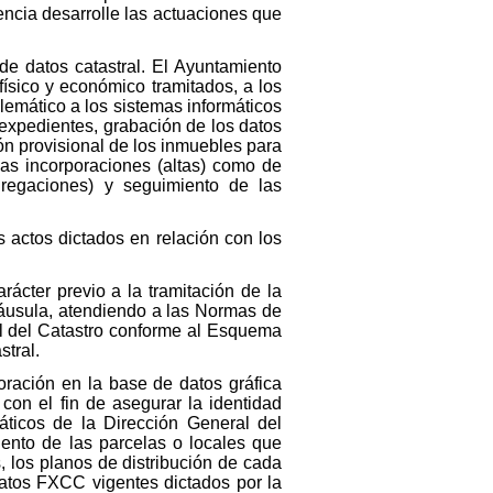
encia desarrolle las actuaciones que
de datos catastral. El Ayuntamiento
físico y económico tramitados, a los
elemático a los sistemas informáticos
 expedientes, grabación de los datos
ión provisional de los inmuebles para
vas incorporaciones (altas) como de
gregaciones) y seguimiento de las
 actos dictados en relación con los
rácter previo a la tramitación de la
láusula, atendiendo a las Normas de
al del Catastro conforme al Esquema
stral.
poración en la base de datos gráfica
 con el fin de asegurar la identidad
áticos de la Dirección General del
iento de las parcelas o locales que
 los planos de distribución de cada
rmatos FXCC vigentes dictados por la