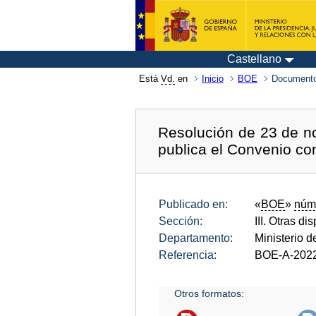
Castellano
Está
Vd.
en
Inicio
BOE
Documento
Resolución de 23 de no
publica el Convenio co
Publicado en:
«
BOE
»
núm
Sección:
III. Otras di
Departamento:
Ministerio 
Referencia:
BOE-A-202
Otros formatos: