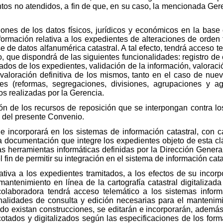
entos no atendidos, a fin de que, en su caso, la mencionada Ger
nes de los datos físicos, jurídicos y económicos en la base 
nformación relativa a los expedientes de alteraciones de orden 
e de datos alfanumérica catastral. A tal efecto, tendrá acceso t
o, que dispondrá de las siguientes funcionalidades: registro de
vados de los expedientes, validación de la información, valorac
valoración definitiva de los mismos, tanto en el caso de nue
tes (reformas, segregaciones, divisiones, agrupaciones y a
os realizadas por la Gerencia.
n de los recursos de reposición que se interpongan contra los
o del presente Convenio.
e incorporará en los sistemas de información catastral, con ca
la documentación que integre los expedientes objeto de esta c
as herramientas informáticas definidas por la Dirección Gener
 fin de permitir su integración en el sistema de información cata
lativa a los expedientes tramitados, a los efectos de su incor
mantenimiento en línea de la cartografía catastral digitalizada
 colaboradora tendrá acceso telemático a los sistemas inform
nalidades de consulta y edición necesarias para el mantenim
do existan construcciones, se editarán e incorporarán, además,
acotados y digitalizados según las especificaciones de los fo