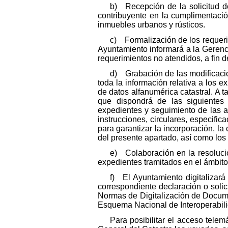
b) Recepción de la solicitud de
contribuyente en la cumplimentació
inmuebles urbanos y rústicos.
c) Formalización de los requeri
Ayuntamiento informará a la Gerenci
requerimientos no atendidos, a fin 
d) Grabación de las modificacion
toda la información relativa a los e
de datos alfanumérica catastral. A t
que dispondrá de las siguientes 
expedientes y seguimiento de las a
instrucciones, circulares, especific
para garantizar la incorporación, la
del presente apartado, así como lo
e) Colaboración en la resolució
expedientes tramitados en el ámbit
f) El Ayuntamiento digitalizará 
correspondiente declaración o solic
Normas de Digitalización de Documen
Esquema Nacional de Interoperabilida
Para posibilitar el acceso telem