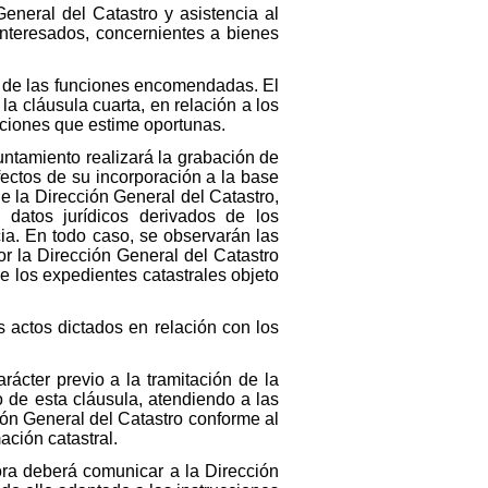
General del Catastro y asistencia al
interesados, concernientes a bienes
o de las funciones encomendadas. El
a cláusula cuarta, en relación a los
aciones que estime oportunas.
untamiento realizará la grabación de
efectos de su incorporación a la base
de la Dirección General del Catastro,
 datos jurídicos derivados de los
ia. En todo caso, se observarán las
or la Dirección General del Catastro
de los expedientes catastrales objeto
 actos dictados en relación con los
rácter previo a la tramitación de la
o de esta cláusula, atendiendo a las
ión General del Catastro conforme al
ación catastral.
dora deberá comunicar a la Dirección