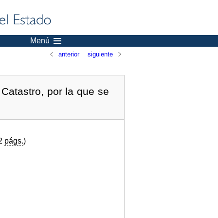
Menú
anterior
siguiente
Catastro, por la que se
12
págs.
)