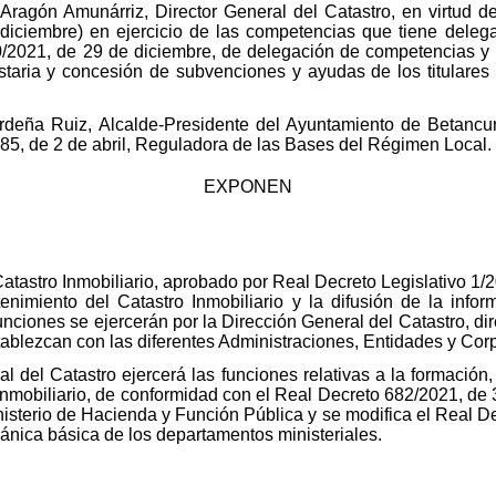
ragón Amunárriz, Director General del Catastro, en virtud d
diciembre) en ejercicio de las competencias que tiene delega
021, de 29 de diciembre, de delegación de competencias y por
taria y concesión de subvenciones y ayudas de los titulares
rdeña Ruiz, Alcalde-Presidente del Ayuntamiento de Betancuri
1985, de 2 de abril, Reguladora de las Bases del Régimen Local.
EXPONEN
 Catastro Inmobiliario, aprobado por Real Decreto Legislativo 1
enimiento del Catastro Inmobiliario y la difusión de la info
nciones se ejercerán por la Dirección General del Catastro, dir
ablezcan con las diferentes Administraciones, Entidades y Cor
al del Catastro ejercerá las funciones relativas a la formació
Inmobiliario, de conformidad con el Real Decreto 682/2021, de 3
inisterio de Hacienda y Función Pública y se modifica el Real D
gánica básica de los departamentos ministeriales.