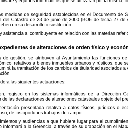
oftware y equipos informáticos que se utilizarán por la misma, t
las medidas de seguridad establecidas en el Documento de
l del Catastro de 23 de junio de 2000 (BOE de fecha 27 de
eben en su desarrollo o sustitución.
asistencia al contribuyente en relación con las materias referi
expedientes de alteraciones de orden físico y econó
e gestión, se atribuyen al Ayuntamiento las funciones de 
nómico, relativos a bienes inmuebles urbanos y rústicos, que 
umirá la tramitación de los cambios de titularidad asociados a
ación.
erá las siguientes actuaciones:
, registro en los sistemas informáticos de la Dirección Ge
 de las declaraciones de alteraciones catastrales objeto del p
tación presentada relativa a datos físicos, jurídicos o e
caso, de los oportunos trabajos de campo.
imientos y audiencias a que hubiere lugar para el cumplimien
 informará a la Gerencia, a través de su grabación en el Mapa