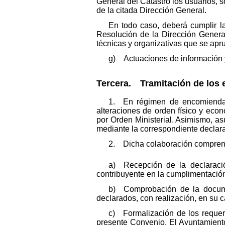
General del Catastro los usuarios, s
de la citada Dirección General.
En todo caso, deberá cumplir 
Resolución de la Dirección Genera
técnicas y organizativas que se apru
g) Actuaciones de información y 
Tercera. Tramitación de los 
1. En régimen de encomienda d
alteraciones de orden físico y eco
por Orden Ministerial. Asimismo, as
mediante la correspondiente declar
2. Dicha colaboración comprend
a) Recepción de la declaración
contribuyente en la cumplimentación
b) Comprobación de la documen
declarados, con realización, en su 
c) Formalización de los requer
presente Convenio. El Ayuntamiento