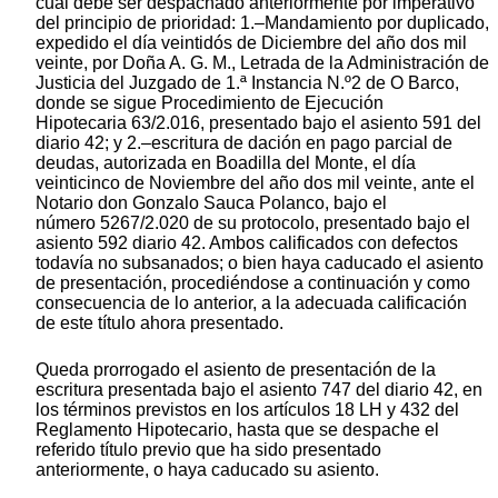
cual debe ser despachado anteriormente por imperativo
del principio de prioridad: 1.–Mandamiento por duplicado,
expedido el día veintidós de Diciembre del año dos mil
veinte, por Doña A. G. M., Letrada de la Administración de
Justicia del Juzgado de 1.ª Instancia N.º2 de O Barco,
donde se sigue Procedimiento de Ejecución
Hipotecaria 63/2.016, presentado bajo el asiento 591 del
diario 42; y 2.–escritura de dación en pago parcial de
deudas, autorizada en Boadilla del Monte, el día
veinticinco de Noviembre del año dos mil veinte, ante el
Notario don Gonzalo Sauca Polanco, bajo el
número 5267/2.020 de su protocolo, presentado bajo el
asiento 592 diario 42. Ambos calificados con defectos
todavía no subsanados; o bien haya caducado el asiento
de presentación, procediéndose a continuación y como
consecuencia de lo anterior, a la adecuada calificación
de este título ahora presentado.
Queda prorrogado el asiento de presentación de la
escritura presentada bajo el asiento 747 del diario 42, en
los términos previstos en los artículos 18 LH y 432 del
Reglamento Hipotecario, hasta que se despache el
referido título previo que ha sido presentado
anteriormente, o haya caducado su asiento.