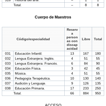
Total.
–
8
8
Cuerpo de Maestros
Reserv
a
person
Código/especialidad
Libre
Total
as con
discap
acidad
031
Educación Infantil.
13
167
180
032
Lengua Extranjera: Inglés.
4
51
55
033
Lengua Extranjera: Francés.
6
84
90
034
Educación Física.
3
42
45
035
Música.
4
51
55
036
Pedagogía Terapéutica.
10
130
140
037
Audición y Lenguaje.
9
126
135
038
Educación Primaria.
17
233
250
Total.
66
884
950
ACCESO