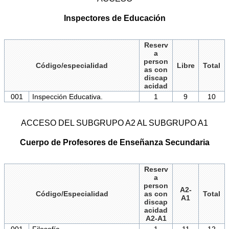
Inspectores de Educación
Reserv
a
person
Código/especialidad
Libre
Total
as con
discap
acidad
001
Inspección Educativa.
1
9
10
ACCESO DEL SUBGRUPO A2 AL SUBGRUPO A1
Cuerpo de Profesores de Enseñanza Secundaria
Reserv
a
person
A2-
Código/Especialidad
as con
Total
A1
discap
acidad
A2-A1
001
Filosofía.
1
11
12