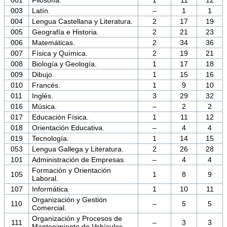
003
Latín.
–
1
1
004
Lengua Castellana y Literatura.
2
17
19
005
Geografía e Historia.
2
21
23
006
Matemáticas.
2
34
36
007
Física y Química.
2
19
21
008
Biología y Geología.
1
17
18
009
Dibujo.
1
15
16
010
Francés.
1
9
10
011
Inglés.
3
29
32
016
Música.
–
2
2
017
Educación Física.
1
11
12
018
Orientación Educativa.
–
4
4
019
Tecnología.
1
14
15
053
Lengua Gallega y Literatura.
2
26
28
101
Administración de Empresas.
–
4
4
Formación y Orientación
105
1
8
9
Laboral.
107
Informática.
1
10
11
Organización y Gestión
110
–
5
5
Comercial.
Organización y Procesos de
111
–
3
3
Mantenimiento de Vehículos.