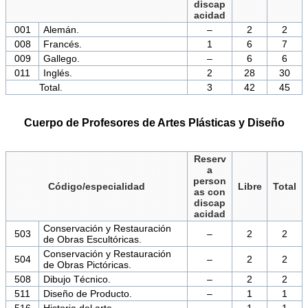
discap
acidad
001
Alemán.
–
2
2
008
Francés.
1
6
7
009
Gallego.
–
6
6
011
Inglés.
2
28
30
Total.
3
42
45
Cuerpo de Profesores de Artes Plásticas y Diseño
Reserv
a
person
Código/especialidad
Libre
Total
as con
discap
acidad
Conservación y Restauración
503
–
2
2
de Obras Escultóricas.
Conservación y Restauración
504
–
2
2
de Obras Pictóricas.
508
Dibujo Técnico.
–
2
2
511
Diseño de Producto.
–
1
1
516
Historia del arte.
–
1
1