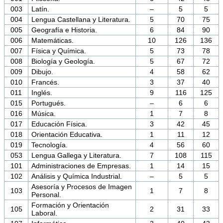
003
Latín.
–
5
5
004
Lengua Castellana y Literatura.
5
70
75
005
Geografía e Historia.
6
84
90
006
Matemáticas.
10
126
136
007
Física y Química.
5
73
78
008
Biología y Geología.
5
67
72
009
Dibujo.
4
58
62
010
Francés.
3
37
40
011
Inglés.
9
116
125
015
Portugués.
–
6
6
016
Música.
1
7
8
017
Educación Física.
3
42
45
018
Orientación Educativa.
1
11
12
019
Tecnología.
4
56
60
053
Lengua Gallega y Literatura.
7
108
115
101
Administraciones de Empresas.
1
14
15
102
Análisis y Química Industrial.
–
5
5
Asesoría y Procesos de Imagen
103
1
7
8
Personal.
Formación y Orientación
105
2
31
33
Laboral.