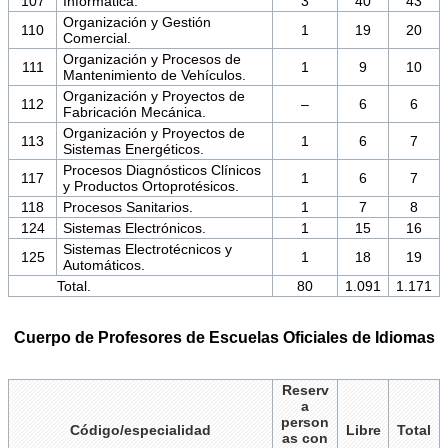
107
Informática.
3
40
43
Organización y Gestión
110
1
19
20
Comercial.
Organización y Procesos de
111
1
9
10
Mantenimiento de Vehículos.
Organización y Proyectos de
112
–
6
6
Fabricación Mecánica.
Organización y Proyectos de
113
1
6
7
Sistemas Energéticos.
Procesos Diagnósticos Clínicos
117
1
6
7
y Productos Ortoprotésicos.
118
Procesos Sanitarios.
1
7
8
124
Sistemas Electrónicos.
1
15
16
Sistemas Electrotécnicos y
125
1
18
19
Automáticos.
Total.
80
1.091
1.171
Cuerpo de Profesores de Escuelas Oficiales de Idiomas
Reserv
a
person
Código/especialidad
Libre
Total
as con