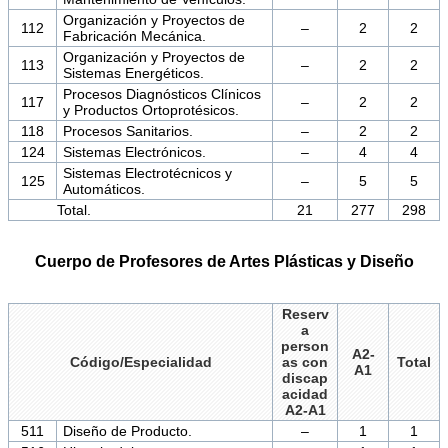
Organización y Proyectos de
112
–
2
2
Fabricación Mecánica.
Organización y Proyectos de
113
–
2
2
Sistemas Energéticos.
Procesos Diagnósticos Clínicos
117
–
2
2
y Productos Ortoprotésicos.
118
Procesos Sanitarios.
–
2
2
124
Sistemas Electrónicos.
–
4
4
Sistemas Electrotécnicos y
125
–
5
5
Automáticos.
Total.
21
277
298
Cuerpo de Profesores de Artes Plásticas y Diseño
Reserv
a
person
A2-
Código/Especialidad
as con
Total
A1
discap
acidad
A2-A1
511
Diseño de Producto.
–
1
1