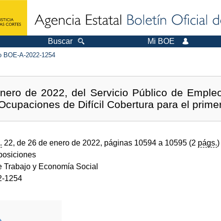
Buscar
Mi BOE
 BOE-A-2022-1254
nero de 2022, del Servicio Público de Empleo 
Ocupaciones de Difícil Cobertura para el prime
.
22, de 26 de enero de 2022, páginas 10594 a 10595 (2
págs.
)
sposiciones
de Trabajo y Economía Social
2-1254