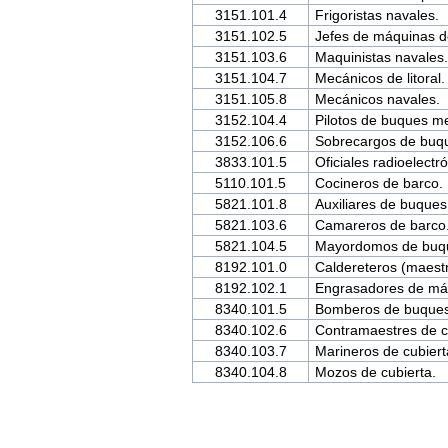
3151.101.4
Frigoristas navales.
3151.102.5
Jefes de máquinas d
3151.103.6
Maquinistas navales.
3151.104.7
Mecánicos de litoral.
3151.105.8
Mecánicos navales.
3152.104.4
Pilotos de buques m
3152.106.6
Sobrecargos de buq
3833.101.5
Oficiales radioelectr
5110.101.5
Cocineros de barco.
5821.101.8
Auxiliares de buques
5821.103.6
Camareros de barco
5821.104.5
Mayordomos de buq
8192.101.0
Caldereteros (maest
8192.102.1
Engrasadores de má
8340.101.5
Bomberos de buques 
8340.102.6
Contramaestres de c
8340.103.7
Marineros de cubiert
8340.104.8
Mozos de cubierta.