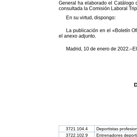
General ha elaborado el Catálogo d
consultada la Comisión Laboral Tripa
En su virtud, dispongo:
La publicación en el «Boletín O
el anexo adjunto.
Madrid, 10 de enero de 2022.–El 
D
3721.104.4
Deportistas profesio
3722.102.9
Entrenadores deport