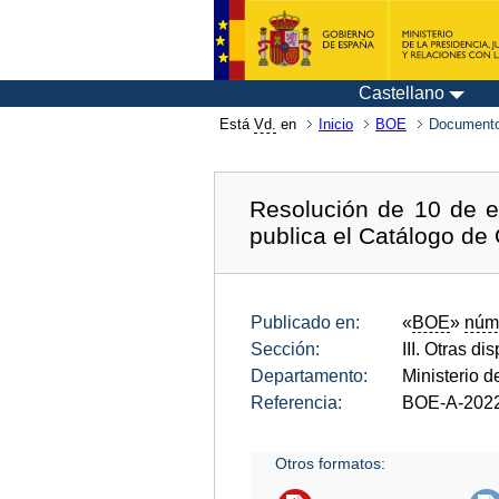
Castellano
Está
Vd.
en
Inicio
BOE
Documento
Resolución de 10 de e
publica el Catálogo de 
Publicado en:
«
BOE
»
núm
Sección:
III. Otras di
Departamento:
Ministerio 
Referencia:
BOE-A-202
Otros formatos: