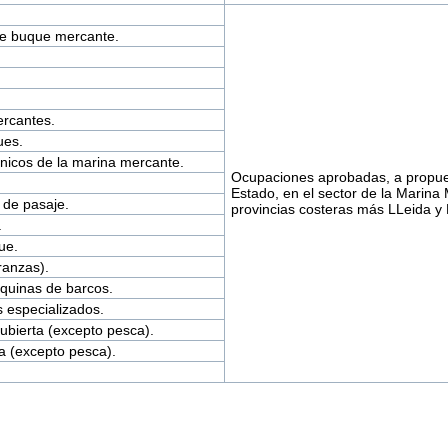
e buque mercante.
ercantes.
ues.
ónicos de la marina mercante.
Ocupaciones aprobadas, a propues
Estado, en el sector de la Marina
 de pasaje.
provincias costeras más LLeida y 
.
ue.
ranzas).
quinas de barcos.
especializados.
ubierta (excepto pesca).
a (excepto pesca).